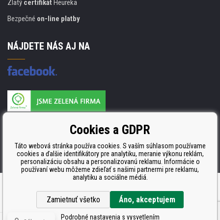
Zlatý
certifikát
Heureka
Bezpečné
on-line platby
NÁJDETE NÁS AJ NA
Výrobca náplňou je držiteľom certifikátu
Cookies a GDPR
ISO 9001, ISO 14001 a STMC.
Táto webová stránka používa cookies. S vaším súhlasom používame
cookies a ďalšie identifikátory pre analytiku, meranie výkonu reklám,
personalizáciu obsahu a personalizovanú reklamu. Informácie o
používaní webu môžeme zdieľať s našimi partnermi pre reklamu,
analytiku a sociálne médiá.
Ecommerce solutions
BINARGON.cz
Zamietnuť všetko
Áno, akceptujem
Podrobné nastavenia s vysvetlením