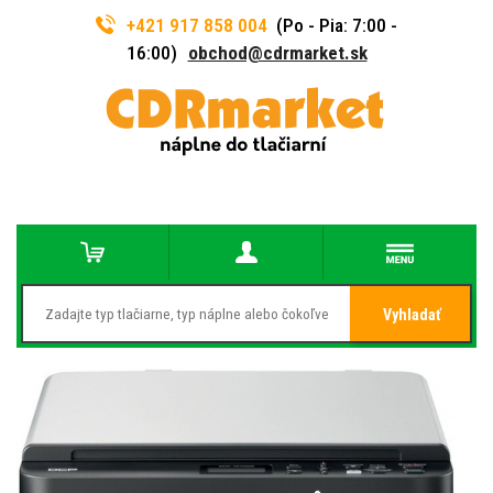
+421 917 858 004
(Po - Pia: 7:00 -
16:00)
obchod@cdrmarket.sk
Vyhladať