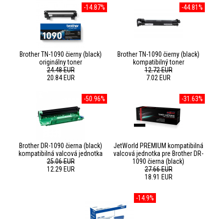
-14.87%
-44.81%
Brother TN-1090 čierny (black)
Brother TN-1090 čierny (black)
originálny toner
kompatibilný toner
24.48 EUR
12.72 EUR
20.84 EUR
7.02 EUR
-50.96%
-31.63%
Brother DR-1090 čierna (black)
JetWorld PREMIUM kompatibilná
kompatibilná valcová jednotka
valcová jednotka pre Brother DR-
25.06 EUR
1090 čierna (black)
12.29 EUR
27.66 EUR
18.91 EUR
-14.9%