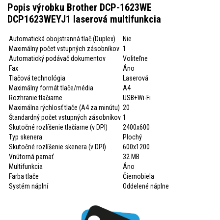
Popis výrobku Brother DCP-1623WE
DCP1623WEYJ1 laserová multifunkcia
Automatická obojstranná tlač (Duplex)
Nie
Maximálny počet vstupných zásobníkov
1
Automatický podávač dokumentov
Voliteľne
Fax
Áno
Tlačová technológia
Laserová
Maximálny formát tlače/média
A4
Rozhranie tlačiarne
USB+Wi-Fi
Maximálna rýchlosť tlače (A4 za minútu)
20
Štandardný počet vstupných zásobníkov
1
Skutočné rozlíšenie tlačiarne (v DPI)
2400x600
Typ skenera
Plochý
Skutočné rozlíšenie skenera (v DPI)
600x1200
Vnútorná pamäť
32 MB
Multifunkcia
Áno
Farba tlače
Čiernobiela
Systém náplní
Oddelené náplne