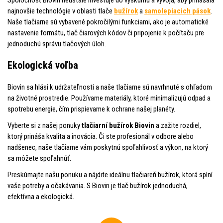
najnovšie technológie v oblasti tlače
bužírok
a
samolepiacich pások
.
Naše tlačiarne sú vybavené pokročilými funkciami, ako je automatické
nastavenie formátu, tlač čiarových kódov či pripojenie k počítaču pre
jednoduchú správu tlačových úloh.
Ekologická voľba
Biovin sa hlási k udržateľnosti a naše tlačiarne sú navrhnuté s ohľadom
na životné prostredie. Používame materiály, ktoré minimalizujú odpad a
spotrebu energie, čím prispievame k ochrane našej planéty.
Vyberte si z našej ponuky
tlačiarní bužírok Biovin
a zažite rozdiel,
ktorý prináša kvalita a inovácia. Či ste profesionál v odbore alebo
nadšenec, naše tlačiarne vám poskytnú spoľahlivosť a výkon, na ktorý
sa môžete spoľahnúť.
Preskúmajte našu ponuku a nájdite ideálnu tlačiareň bužírok, ktorá splní
vaše potreby a očakávania. S Biovin je tlač bužírok jednoduchá,
efektívna a ekologická.