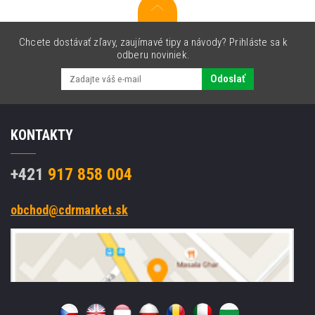
Chcete dostávať zľavy, zaujímavé tipy a návody? Prihláste sa k
odberu noviniek.
Odoslať
KONTAKTY
+421
917 858 004
obchod@cdrmarket.sk