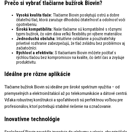
Prečo si vybrať tlačiarne bužírok Biovin?
Vysoká kvalita tlače:
Tlačiarne Biovin poskytujú ostrú a dobre
čitateľnú tlač, ktorá zaručuje dlhodobú čitateľnosť a odolnosť voči
opotrebeniu.
Široká kompatibilita:
Naše tlačiarne sú kompatibilné s rôznymi
typmi bužírok, čo vám dáva veľkú flexibilitu pri výbere materiálov.
Jednoduchá obsluha:
Intuitívne ovládanie a používateľsky
prívetivé rozhranie zabezpečujú, že tlač zvládnu bez problémov aj
začiatočníci.
Rýchlosť a efektivita:
S tlačiarňami Biovin môžete počítať s
rýchlou tlačou bez kompromisov na kvalite, čo šetrí čas a zvyšuje
produktivitu.
Ideálne pre rôzne aplikácie
Tlačiarne bužírok Biovin sú ideálne pre široké spektrum využitia – od
priemyselných a elektroinštalácií až po telekomunikácie a dátové centrá.
Vďaka robustnej konštrukcii a spoľahlivosti sú perfektnou voľbou pre
profesionálov, ktorí potrebujú stabilné riešenie na označovanie.
Inovatívne technológie
Spoločnosť Biovin neustále investuje do výskumu a vývoja, aby prinášala