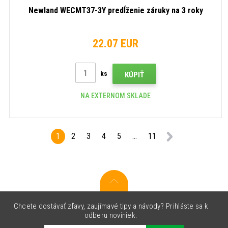
Newland WECMT37-3Y predĺženie záruky na 3 roky
22.07 EUR
ks
KÚPIŤ
NA EXTERNOM SKLADE
1
2
3
4
5
...
11
Chcete dostávať zľavy, zaujímavé tipy a návody? Prihláste sa k
odberu noviniek.