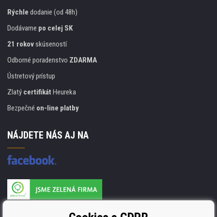
Rýchle
dodanie (od 48h)
Dodávame
po celej SK
21 rokov
skúseností
Odborné poradenstvo
ZDARMA
Ústretový prístup
Zlatý
certifikát
Heureka
Bezpečné
on-line platby
NÁJDETE NÁS AJ NA
Výrobca náplňou je držiteľom certifikátu
ISO 9001, ISO 14001 a STMC.