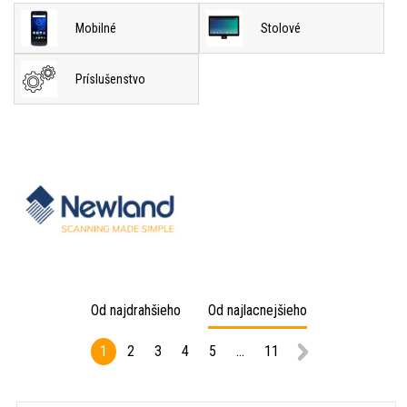
Mobilné
Stolové
Príslušenstvo
Od najdrahšieho
Od najlacnejšieho
1
2
3
4
5
...
11