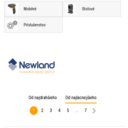
Mobilné
Stolové
Príslušenstvo
Od najdrahšieho
Od najlacnejšieho
1
2
3
4
5
...
7