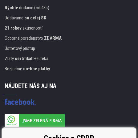
Rýchle
dodanie (od 48h)
Dodávame
po celej SK
21 rokov
skúseností
Odborné poradenstvo
ZDARMA
Ústretový prístup
Zlatý
certifikát
Heureka
Bezpečné
on-line platby
NÁJDETE NÁS AJ NA
Výrobca náplňou je držiteľom certifikátu
ISO 9001, ISO 14001 a STMC.