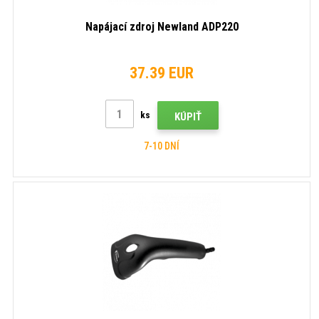
Napájací zdroj Newland ADP220
37.39 EUR
ks
KÚPIŤ
7-10 DNÍ