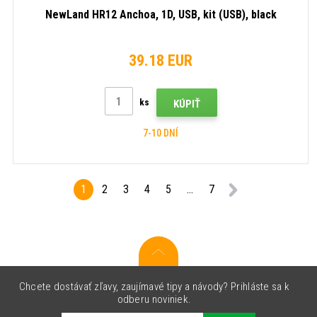
NewLand HR12 Anchoa, 1D, USB, kit (USB), black
39.18 EUR
ks
KÚPIŤ
7-10 DNÍ
1
2
3
4
5
...
7
Chcete dostávať zľavy, zaujímavé tipy a návody? Prihláste sa k
odberu noviniek.