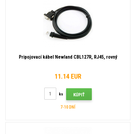
Pripojovací kábel Newland CBL127R, RJ45, rovný
11.14 EUR
ks
KÚPIŤ
7-10 DNÍ