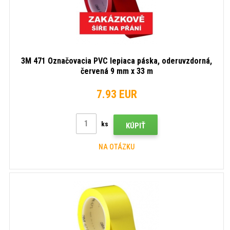
3M 471 Označovacia PVC lepiaca páska, oderuvzdorná,
červená 9 mm x 33 m
7.93 EUR
ks
KÚPIŤ
NA OTÁZKU