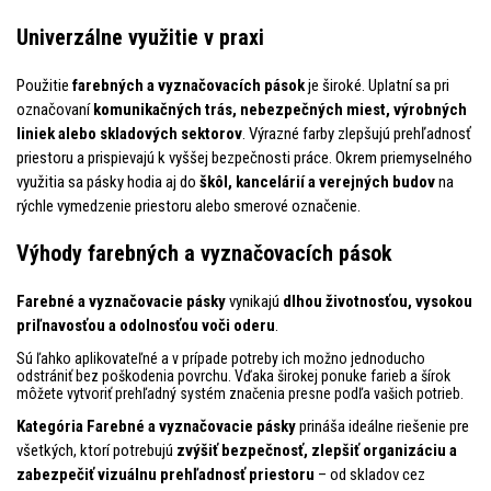
Univerzálne využitie v praxi
Použitie
farebných a vyznačovacích pások
je široké. Uplatní sa pri
označovaní
komunikačných trás, nebezpečných miest, výrobných
liniek alebo skladových sektorov
. Výrazné farby zlepšujú prehľadnosť
priestoru a prispievajú k vyššej bezpečnosti práce. Okrem priemyselného
využitia sa pásky hodia aj do
škôl, kancelárií a verejných budov
na
rýchle vymedzenie priestoru alebo smerové označenie.
Výhody farebných a vyznačovacích pások
Farebné a vyznačovacie pásky
vynikajú
dlhou životnosťou, vysokou
priľnavosťou a odolnosťou voči oderu
.
Sú ľahko aplikovateľné a v prípade potreby ich možno jednoducho
odstrániť bez poškodenia povrchu. Vďaka širokej ponuke farieb a šírok
môžete vytvoriť prehľadný systém značenia presne podľa vašich potrieb.
Kategória Farebné a vyznačovacie pásky
prináša ideálne riešenie pre
všetkých, ktorí potrebujú
zvýšiť bezpečnosť, zlepšiť organizáciu a
zabezpečiť vizuálnu prehľadnosť priestoru
– od skladov cez