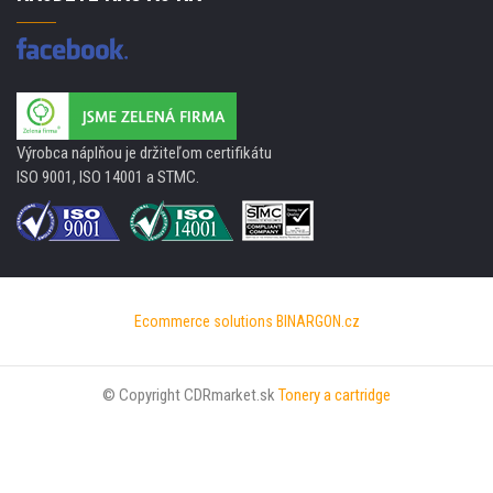
Výrobca náplňou je držiteľom certifikátu
ISO 9001, ISO 14001 a STMC.
Ecommerce solutions
BINARGON.cz
© Copyright CDRmarket.sk
Tonery a cartridge