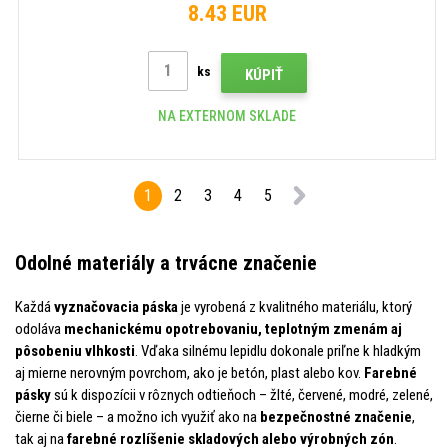
8.43 EUR
ks
KÚPIŤ
NA EXTERNOM SKLADE
1
2
3
4
5
Odolné materiály a trvácne značenie
Každá
vyznačovacia páska
je vyrobená z kvalitného materiálu, ktorý
odoláva
mechanickému opotrebovaniu, teplotným zmenám aj
pôsobeniu vlhkosti
. Vďaka silnému lepidlu dokonale priľne k hladkým
aj mierne nerovným povrchom, ako je betón, plast alebo kov.
Farebné
pásky
sú k dispozícii v rôznych odtieňoch – žlté, červené, modré, zelené,
čierne či biele – a možno ich využiť ako na
bezpečnostné značenie
,
tak aj na
farebné rozlíšenie skladových alebo výrobných zón
.