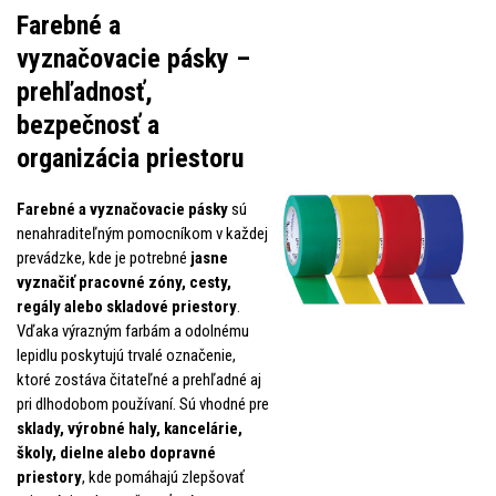
Farebné a
vyznačovacie pásky –
prehľadnosť,
bezpečnosť a
organizácia priestoru
Farebné a vyznačovacie pásky
sú
nenahraditeľným pomocníkom v každej
prevádzke, kde je potrebné
jasne
vyznačiť pracovné zóny, cesty,
regály alebo skladové priestory
.
Vďaka výrazným farbám a odolnému
lepidlu poskytujú trvalé označenie,
ktoré zostáva čitateľné a prehľadné aj
pri dlhodobom používaní. Sú vhodné pre
sklady, výrobné haly, kancelárie,
školy, dielne alebo dopravné
priestory
, kde pomáhajú zlepšovať