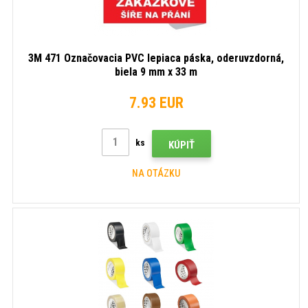
3M 471 Označovacia PVC lepiaca páska, oderuvzdorná,
biela 9 mm x 33 m
7.93 EUR
ks
KÚPIŤ
NA OTÁZKU