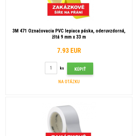
3M 471 Označovacia PVC lepiaca páska, oderuvzdorná,
žltá 9 mm x 33 m
7.93 EUR
ks
KÚPIŤ
NA OTÁZKU