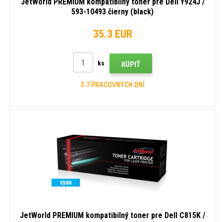
JetWorld PREMIUM kompatibilný toner pre Dell Y924J /
593-10493 čierny (black)
35.3 EUR
ks
KÚPIŤ
3-7 PRACOVNÝCH DNÍ
JetWorld PREMIUM kompatibilný toner pre Dell C815K /