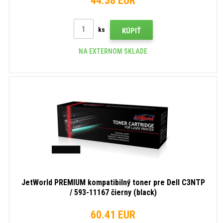
44.38 EUR
ks
KÚPIŤ
NA EXTERNOM SKLADE
JetWorld PREMIUM kompatibilný toner pre Dell C3NTP
/ 593-11167 čierny (black)
60.41 EUR