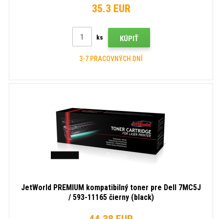
35.3 EUR
ks
KÚPIŤ
3-7 PRACOVNÝCH DNÍ
JetWorld PREMIUM kompatibilný toner pre Dell 7MC5J
/ 593-11165 čierny (black)