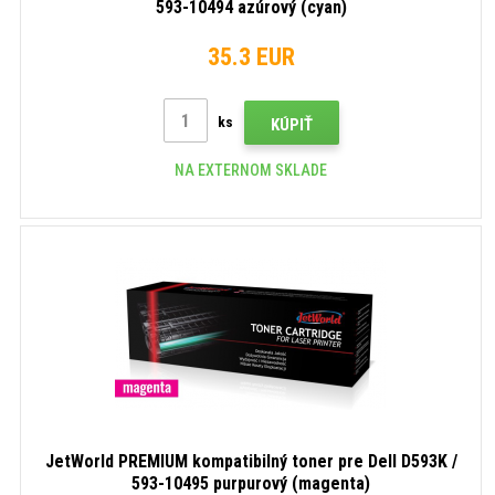
593-10494 azúrový (cyan)
35.3 EUR
ks
KÚPIŤ
NA EXTERNOM SKLADE
JetWorld PREMIUM kompatibilný toner pre Dell D593K /
593-10495 purpurový (magenta)