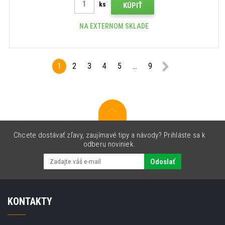
ks
KÚPIŤ
NA EXTERNOM SKLADE
1
2
3
4
5
...
9
Chcete dostávať zľavy, zaujímavé tipy a návody? Prihláste sa k
odberu noviniek.
Odoslať
KONTAKTY