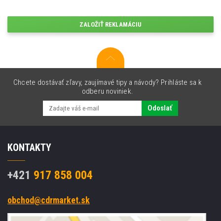
ZALOŽIŤ REKLAMÁCIU
Chcete dostávať zľavy, zaujímavé tipy a návody? Prihláste sa k
odberu noviniek.
Odoslať
KONTAKTY
+421
917 858 004
obchod@cdrmarket.sk