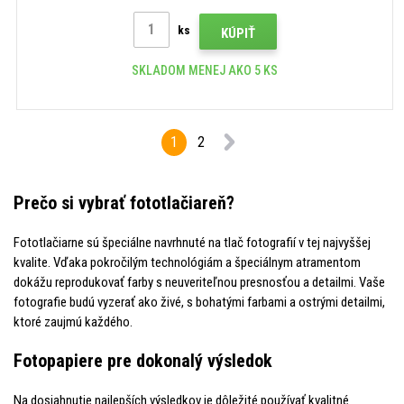
ks
KÚPIŤ
SKLADOM MENEJ AKO 5 KS
1
2
Prečo si vybrať fototlačiareň?
Fototlačiarne sú špeciálne navrhnuté na tlač fotografií v tej najvyššej
kvalite. Vďaka pokročilým technológiám a špeciálnym atramentom
dokážu reprodukovať farby s neuveriteľnou presnosťou a detailmi. Vaše
fotografie budú vyzerať ako živé, s bohatými farbami a ostrými detailmi,
ktoré zaujmú každého.
Fotopapiere pre dokonalý výsledok
Na dosiahnutie najlepších výsledkov je dôležité používať kvalitné