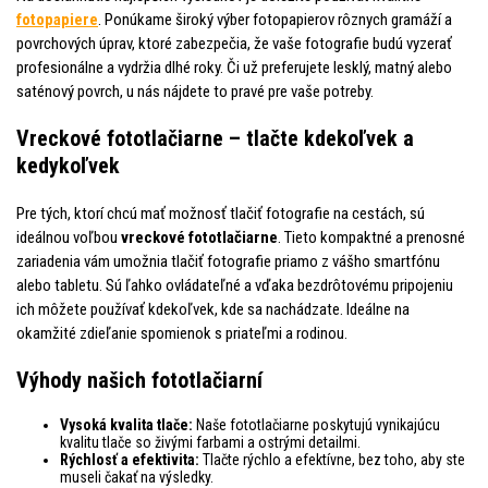
fotopapiere
. Ponúkame široký výber fotopapierov rôznych gramáží a
povrchových úprav, ktoré zabezpečia, že vaše fotografie budú vyzerať
profesionálne a vydržia dlhé roky. Či už preferujete lesklý, matný alebo
saténový povrch, u nás nájdete to pravé pre vaše potreby.
Vreckové fototlačiarne – tlačte kdekoľvek a
kedykoľvek
Pre tých, ktorí chcú mať možnosť tlačiť fotografie na cestách, sú
ideálnou voľbou
vreckové fototlačiarne
. Tieto kompaktné a prenosné
zariadenia vám umožnia tlačiť fotografie priamo z vášho smartfónu
alebo tabletu. Sú ľahko ovládateľné a vďaka bezdrôtovému pripojeniu
ich môžete používať kdekoľvek, kde sa nachádzate. Ideálne na
okamžité zdieľanie spomienok s priateľmi a rodinou.
Výhody našich fototlačiarní
Vysoká kvalita tlače:
Naše fototlačiarne poskytujú vynikajúcu
kvalitu tlače so živými farbami a ostrými detailmi.
Rýchlosť a efektivita:
Tlačte rýchlo a efektívne, bez toho, aby ste
museli čakať na výsledky.