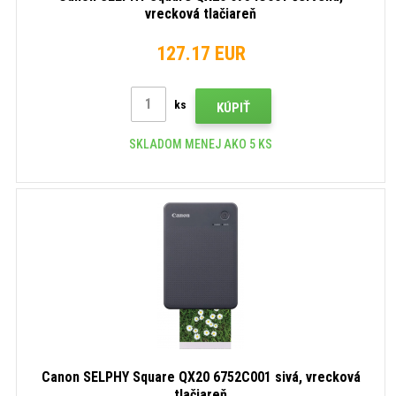
vrecková tlačiareň
127.17 EUR
ks
KÚPIŤ
SKLADOM MENEJ AKO 5 KS
Canon SELPHY Square QX20 6752C001 sivá, vrecková
tlačiareň