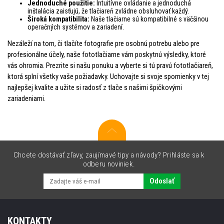
Jednoduché použitie:
Intuitívne ovládanie a jednoduchá
inštalácia zaisťujú, že tlačiareň zvládne obsluhovať každý.
Široká kompatibilita:
Naše tlačiarne sú kompatibilné s väčšinou
operačných systémov a zariadení.
Nezáleží na tom, či tlačíte fotografie pre osobnú potrebu alebo pre
profesionálne účely, naše fototlačiarne vám poskytnú výsledky, ktoré
vás ohromia. Prezrite si našu ponuku a vyberte si tú pravú fototlačiareň,
ktorá splní všetky vaše požiadavky. Uchovajte si svoje spomienky v tej
najlepšej kvalite a užite si radosť z tlače s našimi špičkovými
zariadeniami.
Chcete dostávať zľavy, zaujímavé tipy a návody? Prihláste sa k
odberu noviniek.
Odoslať
KONTAKTY