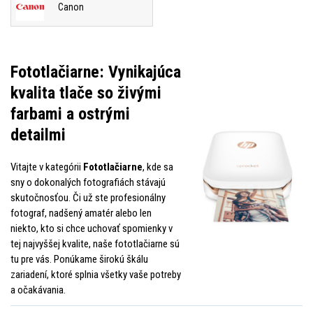
Canon
Fototlačiarne: Vynikajúca
kvalita tlače so živými
farbami a ostrými
detailmi
Vitajte v kategórii
Fototlačiarne
, kde sa
sny o dokonalých fotografiách stávajú
skutočnosťou. Či už ste profesionálny
fotograf, nadšený amatér alebo len
niekto, kto si chce uchovať spomienky v
tej najvyššej kvalite, naše fototlačiarne sú
tu pre vás. Ponúkame širokú škálu
zariadení, ktoré splnia všetky vaše potreby
a očakávania.