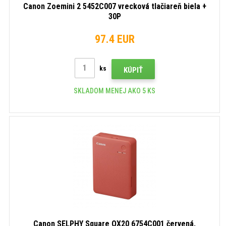
Canon Zoemini 2 5452C007 vrecková tlačiareň biela +
30P
97.4 EUR
ks
KÚPIŤ
SKLADOM MENEJ AKO 5 KS
Canon SELPHY Square QX20 6754C001 červená,