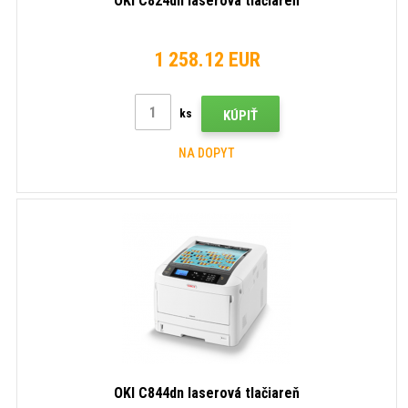
OKI C824dn laserová tlačiareň
1 258.12 EUR
ks
KÚPIŤ
NA DOPYT
OKI C844dn laserová tlačiareň