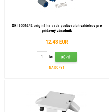
OKI 9006242 originálna sada podávacích valčekov pre
prídavný zásobník
12.48 EUR
ks
KÚPIŤ
NA DOPYT