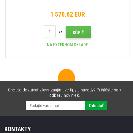
1 570.62 EUR
ks
KÚPIŤ
NA EXTERNOM SKLADE
Chcete dostávať zľavy, zaujímavé tipy a návody? Prihláste sa k
odberu noviniek.
Odoslať
KONTAKTY