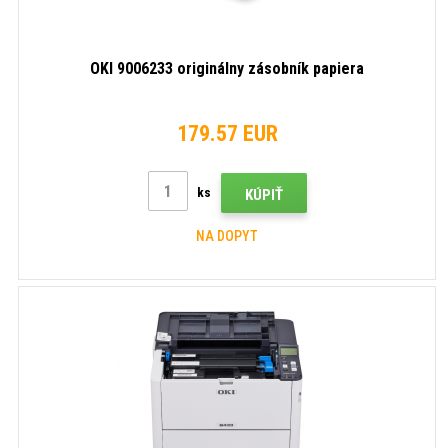
OKI 9006233 originálny zásobník papiera
179.57 EUR
ks
KÚPIŤ
NA DOPYT