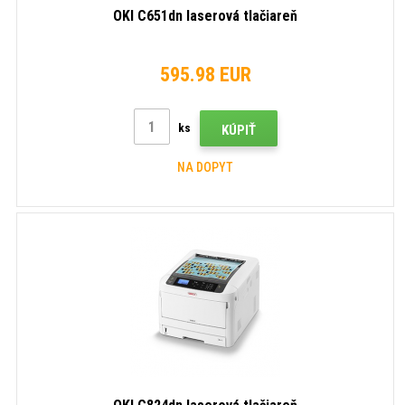
OKI C651dn laserová tlačiareň
595.98 EUR
ks
KÚPIŤ
NA DOPYT