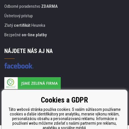
Odborné poradenstvo
ZDARMA
Ústretový prístup
Zlatý
certifikát
Heureka
Bezpečné
on-line platby
NÁJDETE NÁS AJ NA
Výrobca náplňou je držiteľom certifikátu
Cookies a GDPR
ISO 9001, ISO 14001 a STMC.
Táto webová stránka používa cookies. S vaším súhlasom používame
cookies a ďalšie identifikátory pre analytiku, meranie výkonu reklám,
personalizáciu obsahu a personalizovanú reklamu. Informácie o
používaní webu môžeme zdieľať s našimi partnermi pre reklamu,
analytiku a sociálne médiá.