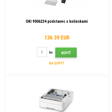
OKI 9006234 podstavec s kolieskami
136.39 EUR
ks
KÚPIŤ
NA DOPYT