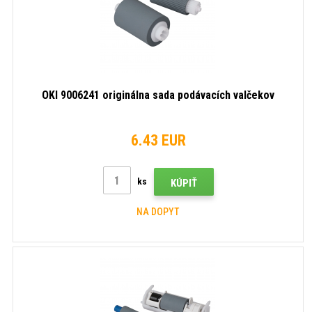
OKI 9006241 originálna sada podávacích valčekov
6.43 EUR
ks
KÚPIŤ
NA DOPYT