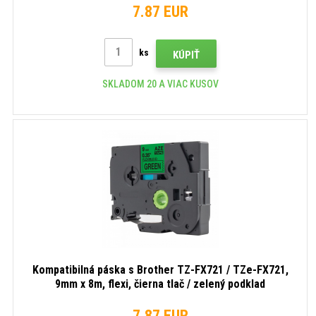
7.87 EUR
ks
KÚPIŤ
SKLADOM 20 A VIAC KUSOV
Kompatibilná páska s Brother TZ-FX721 / TZe-FX721,
9mm x 8m, flexi, čierna tlač / zelený podklad
7.87 EUR