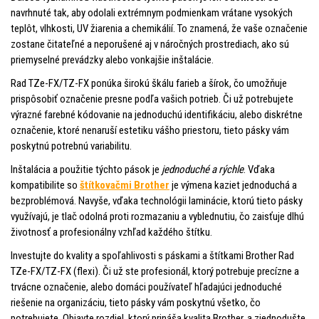
navrhnuté tak, aby odolali extrémnym podmienkam vrátane vysokých
teplôt, vlhkosti, UV žiarenia a chemikálií. To znamená, že vaše označenie
zostane čitateľné a neporušené aj v náročných prostrediach, ako sú
priemyselné prevádzky alebo vonkajšie inštalácie.
Rad TZe-FX/TZ-FX ponúka širokú škálu farieb a šírok, čo umožňuje
prispôsobiť označenie presne podľa vašich potrieb. Či už potrebujete
výrazné farebné kódovanie na jednoduchú identifikáciu, alebo diskrétne
označenie, ktoré nenaruší estetiku vášho priestoru, tieto pásky vám
poskytnú potrebnú variabilitu.
Inštalácia a použitie týchto pások je
jednoduché a rýchle
. Vďaka
kompatibilite so
štítkovačmi Brother
je výmena kaziet jednoduchá a
bezproblémová. Navyše, vďaka technológii laminácie, ktorú tieto pásky
využívajú, je tlač odolná proti rozmazaniu a vyblednutiu, čo zaisťuje dlhú
životnosť a profesionálny vzhľad každého štítku.
Investujte do kvality a spoľahlivosti s páskami a štítkami Brother Rad
TZe-FX/TZ-FX (flexi). Či už ste profesionál, ktorý potrebuje precízne a
trvácne označenie, alebo domáci používateľ hľadajúci jednoduché
riešenie na organizáciu, tieto pásky vám poskytnú všetko, čo
potrebujete. Objavte rozdiel, ktorý prináša kvalita Brother, a zjednodušte