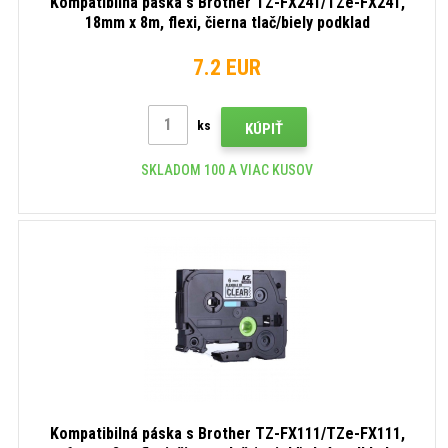
Kompatibilná páska s Brother TZ-FX241/TZe-FX241,
18mm x 8m, flexi, čierna tlač/biely podklad
7.2 EUR
ks
KÚPIŤ
SKLADOM 100 A VIAC KUSOV
Kompatibilná páska s Brother TZ-FX111/TZe-FX111,