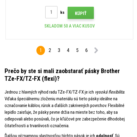
ks
KÚPIŤ
SKLADOM 50 A VIAC KUSOV
1
2
3
4
5
6
Prečo by ste si mali zaobstarať pásky Brother
TZe-FX/TZ-FX (flexi)?
Jednou z hlavných výhod radu TZe-FX/TZ-FX je ich
vysoká flexibilita
.
Vďaka špeciálnemu zloženiu materiálu sú tieto pásky ideálne na
označovanie káblov, rúrok a ďalších zakrivených povrchov. Flexibilné
lepidlo zaisťuje, že pásky pevne držia na mieste bez toho, aby sa
odlepovali alebo posúvali, čo je kľúčové pre zabezpečenie dlhodobej
čitateľnosti a trvanlivosti označenia.
Ďalšou významnou vlastnosťou týchto pások je ich
odolnosť
. Sú