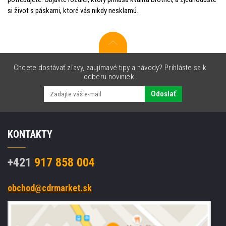
si život s páskami, ktoré vás nikdy nesklamú.
Chcete dostávať zľavy, zaujímavé tipy a návody? Prihláste sa k
odberu noviniek.
Odoslať
KONTAKTY
+421
917 858 004
obchod@cdrmarket.sk