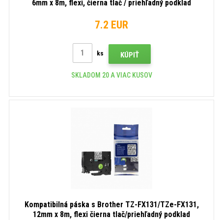
6mm x 8m, flexi, čierna tlač / priehľadný podklad
7.2 EUR
ks
KÚPIŤ
SKLADOM 20 A VIAC KUSOV
Kompatibilná páska s Brother TZ-FX131/TZe-FX131,
12mm x 8m, flexi čierna tlač/priehľadný podklad