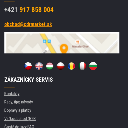
+421
917 858 004
obchod@cdrmarket.sk
ZÁKAZNÍCKY SERVIS
Kontakty
Rady, tipy, návody
Dopravy a platby
Veľkoobchod (B2B
Časté dotazy FAQ