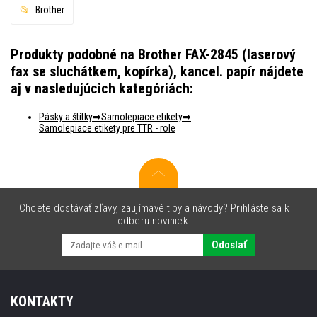
Brother
Produkty podobné na Brother FAX-2845 (laserový
fax se sluchátkem, kopírka), kancel. papír nájdete
aj v nasledujúcich kategóriách:
Pásky a štítky
Samolepiace etikety
Samolepiace etikety pre TTR - role
Chcete dostávať zľavy, zaujímavé tipy a návody? Prihláste sa k
odberu noviniek.
Odoslať
KONTAKTY