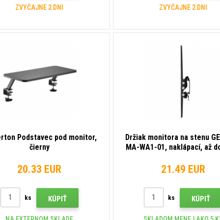
ZVYČAJNE 2 DNI
ZVYČAJNE 2 DNI
rton Podstavec pod monitor,
Držiak monitora na stenu G
čierny
MA-WA1-01, naklápací, až do
7 kg, čierny
20.33 EUR
21.49 EUR
ks
ks
KÚPIŤ
KÚPIŤ
NA EXTERNOM SKLADE
SKLADOM MENEJ AKO 5 K