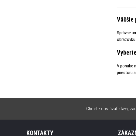
Väčšie 
Správne um
obrazovku n
Vyberte
V ponuke n
priestoru 
Chcete dostávať zľavy, zau
KONTAKTY
ZÁKAZN