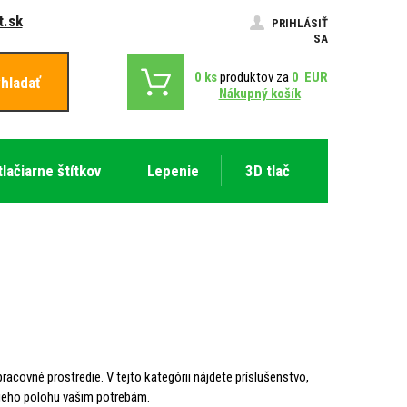
.sk
PRIHLÁSIŤ
SA
0
ks
produktov za
0
EUR
hladať
Nákupný košík
tlačiarne štítkov
Lepenie
3D tlač
acovné prostredie. V tejto kategórii nájdete príslušenstvo,
 jeho polohu vašim potrebám.