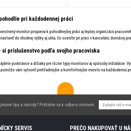
pohodlie pri každodennej práci
iestnený monitor prispieva k pohodlnejšej práci aj lepšej organizácii praco
astaviť do vhodnej výšky aj uhla, čo oceníte pri práci v kancelárii, domácej pr
 si príslušenstvo podľa svojho pracoviska
ájdete podstavce a držiaky pre rôzne typy monitorov aj spôsoby inštalácie. 
a pomôže vám vytvoriť prehľadnejšie a komfortnejšie miesto na každodennú pr
jímavé tipy a návody? Prihláste sa k odberu noviniek.
ÍCKY SERVIS
PREČO NAKUPOVAŤ U NÁ