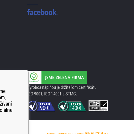
Výrobca náplňou je držiteľom certifikátu
ame
ISO 9001, ISO 14001 a STMC.
ám,
žívaní
ciálne
Ecommerce solutions
BINARGON.cz