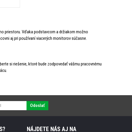
vného priestoru. Vďaka podstavcom a držiakom možno
acovni aj pri používaní viacerých monitorov súčasne.
Vyberte si riešenie, ktoré bude zodpovedať vášmu pracovnému
ácu.
Odoslať
S?
NÁJDETE NÁS AJ NA