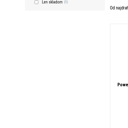
Len skladom
(5)
Od najdra
Powe