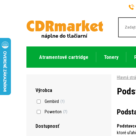
Atramentové cartridge
Tonery
Hlavná str
Pods
Výrobca
Gembird
(1)
Podsta
Powerton
(7)
Podstavce
Dostupnosť
ktoré uľah