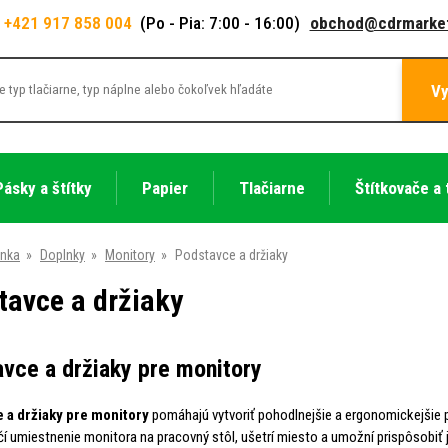
+421 917 858 004
(Po - Pia: 7:00 - 16:00)
obchod@cdrmarket
Vy
Pásky a štítky
Papier
Tlačiarne
Štítkovače a 
ánka
»
Doplnky
»
Monitory
»
Podstavce a držiaky
tavce a držiaky
vce a držiaky pre monitory
 a držiaky pre monitory
pomáhajú vytvoriť pohodlnejšie a ergonomickejšie pr
čí umiestnenie monitora na pracovný stôl, ušetrí miesto a umožní prispôsobiť