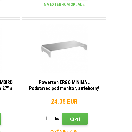
NA EXTERNOM SKLADE
EMBIRD
Powerton ERGO MINIMAL
 27” a
Podstavec pod monitor, strieborný
24.05 EUR
ks
KÚPIŤ
S
ZVYČAJNE 2 DNI