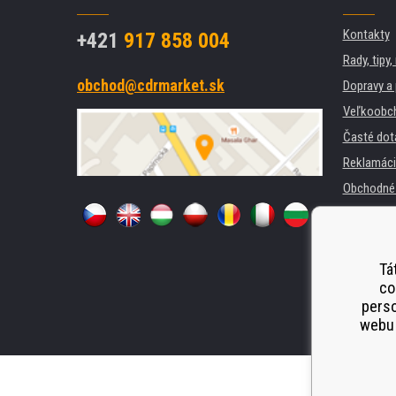
Kontakty
+421
917 858 004
Rady, tipy
obchod@cdrmarket.sk
Dopravy a 
Veľkoobc
Časté dot
Reklamáci
Obchodné 
GDPR
Pre firmy a
Prenájom t
Tá
co
Náhradné 
perso
Odstoupen
webu 