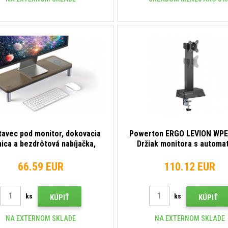
avec pod monitor, dokovacia
Powerton ERGO LEVION WP
nica a bezdrôtová nabíjačka,
Držiak monitora s automa
estor pre klávesnicu, sivý +
nastaviteľnou výškou, čierna
ý dekor dreva, oceľ-plast, 20
svorka, 17"-32", bezdrôt
66.59 EUR
110.12 EUR
kg
nabíjačka
ks
ks
KÚPIŤ
KÚPIŤ
NA EXTERNOM SKLADE
NA EXTERNOM SKLADE