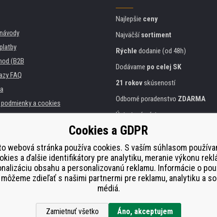
Najlepšie
ceny
, návody
Najväčší
sortiment
platby
Rýchle
dodanie (od 48h)
hod (B2B
Dodávame
po celej SK
azy FAQ
21 rokov
skúseností
a
Odborné poradenstvo
ZDARMA
podmienky a cookies
Ústretový prístup
Cookies a GDPR
Zlatý
certifikát
Heureka
 inštitúcie
lačiarní
Bezpečné
on-line platby
to webová stránka používa cookies. S vaším súhlasom použív
okies a ďalšie identifikátory pre analytiku, meranie výkonu rekl
plnenie
nalizáciu obsahu a personalizovanú reklamu. Informácie o pou
í od smlouvy
môžeme zdieľať s našimi partnermi pre reklamu, analytiku a so
médiá.
Zamietnuť všetko
Áno, akceptujem