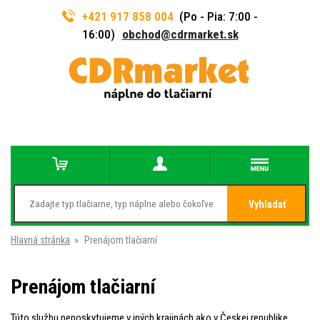
+421 917 858 004
(Po - Pia: 7:00 -
16:00)
obchod@cdrmarket.sk
Vyhladať
Hlavná stránka
»
Prenájom tlačiarní
Prenájom tlačiarní
Túto službu neposkytujeme v iných krajinách ako v Českej republike.