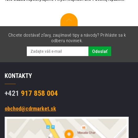
Chcete dostávať zľavy, zaujímavé tipy a návody? Prihláste sa k
odberu noviniek.
Odoslať
KONTAKTY
+421
917 858 004
obchod@cdrmarket.sk