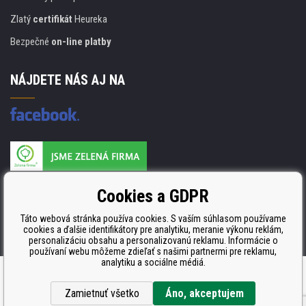
Zlatý
certifikát
Heureka
Bezpečné
on-line platby
NÁJDETE NÁS AJ NA
Výrobca náplňou je držiteľom certifikátu
Cookies a GDPR
ISO 9001, ISO 14001 a STMC.
Táto webová stránka používa cookies. S vaším súhlasom používame
cookies a ďalšie identifikátory pre analytiku, meranie výkonu reklám,
personalizáciu obsahu a personalizovanú reklamu. Informácie o
používaní webu môžeme zdieľať s našimi partnermi pre reklamu,
analytiku a sociálne médiá.
Ecommerce solutions
BINARGON.cz
Zamietnuť všetko
Áno, akceptujem