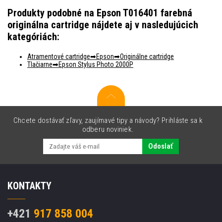
Produkty podobné na Epson T016401 farebná
originálna cartridge nájdete aj v nasledujúcich
kategóriách:
Atramentové cartridge
Epson
Originálne cartridge
Tlačiarne
Epson Stylus Photo 2000P
Chcete dostávať zľavy, zaujímavé tipy a návody? Prihláste sa k
odberu noviniek.
Odoslať
KONTAKTY
+421
917 858 004