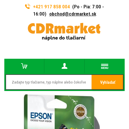
+421 917 858 004
(Po - Pia: 7:00 -
16:00)
obchod@cdrmarket.sk
Vyhladať