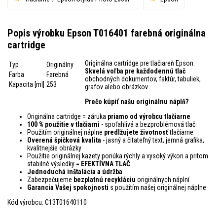
Popis výrobku Epson T016401 farebná originálna
cartridge
Originálna cartridge pre tlačiareň Epson.
Typ
Originálny
Skvelá voľba pre každodennú tlač
Farba
Farebná
obchodných dokumentov, faktúr, tabuliek,
Kapacita [ml]
253
grafov alebo obrázkov.
Prečo kúpiť našu originálnu náplň?
Originálna cartridge = záruka
priamo od výrobcu tlačiarne
100 % použitie v tlačiarni
- spoľahlivá a bezproblémová tlač
Použitím originálnej náplne
predlžujete životnosť
tlačiarne
Overená špičková kvalita
- jasný a čitateľný text, jemná grafika,
kvalitnejšie obrázky
Použitie originálnej kazety ponúka rýchly a vysoký výkon a pritom
stabilné výsledky =
EFEKTÍVNA TLAČ
Jednoduchá inštalácia a údržba
Zabezpečujeme
bezplatnú recykláciu
originálnych náplní
Garancia Vašej spokojnosti
s použitím našej originálnej náplne
Kód výrobcu: C13T01640110