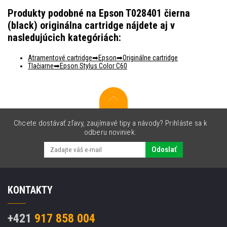
Produkty podobné na Epson T028401 čierna
(black) originálna cartridge nájdete aj v
nasledujúcich kategóriách:
Atramentové cartridge
Epson
Originálne cartridge
Tlačiarne
Epson Stylus Color C60
Chcete dostávať zľavy, zaujímavé tipy a návody? Prihláste sa k
odberu noviniek.
Odoslať
KONTAKTY
+421
917 858 004