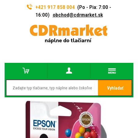
+421 917 858 004
(Po - Pia: 7:00 -
16:00)
obchod@cdrmarket.sk
Vyhladať