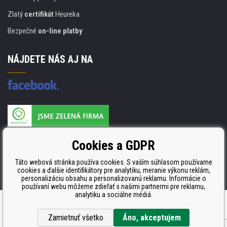
Zlatý
certifikát
Heureka
Bezpečné
on-line platby
NÁJDETE NÁS AJ NA
Výrobca náplňou je držiteľom certifikátu
Cookies a GDPR
ISO 9001, ISO 14001 a STMC.
Táto webová stránka používa cookies. S vaším súhlasom používame
cookies a ďalšie identifikátory pre analytiku, meranie výkonu reklám,
personalizáciu obsahu a personalizovanú reklamu. Informácie o
používaní webu môžeme zdieľať s našimi partnermi pre reklamu,
analytiku a sociálne médiá.
Ecommerce solutions
BINARGON.cz
Zamietnuť všetko
Áno, akceptujem