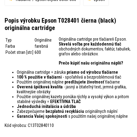
Popis výrobku Epson T028401 čierna (black)
originálna cartridge
Originálna cartridge pre tlačiareň Epson.
Typ
Originálne
Skvelá voľba pre každodennú tlač
Farba
farebná
obchodných dokumentov, faktúr, tabuliek,
Počet stran [str.]
600
grafov alebo obrázkov.
Prečo kúpiť našu originálnu náplň?
Originálna cartridge = záruka
priamo od výrobcu tlačiarne
100 % použitie v tlačiarni
- spoľahlivá a bezproblémová tlač
Použitím originálnej náplne
predlžujete životnosť
tlačiarne
Overená špičková kvalita
- jasný a čitateľný text, jemná grafika,
kvalitnejšie obrázky
Použitie originálnej kazety ponúka rýchly a vysoký výkon a pritom
stabilné výsledky =
EFEKTÍVNA TLAČ
Jednoduchá inštalácia a údržba
Zabezpečujeme
bezplatnú recykláciu
originálnych náplní
Garancia Vašej spokojnosti
s použitím našej originálnej náplne
Kód výrobcu: C13T02840110