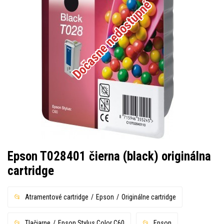
Dočasne nedostupné
Epson T028401 čierna (black) originálna
cartridge
Atramentové cartridge
Epson
Originálne cartridge
Tlačiarne
Epson Stylus Color C60
Epson