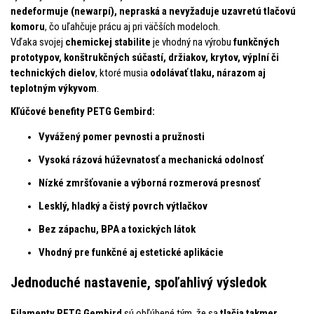
nedeformuje (newarpí), nepraská a nevyžaduje uzavretú tlačovú
komoru
, čo uľahčuje prácu aj pri väčších modeloch.
Vďaka svojej
chemickej stabilite
je vhodný na výrobu
funkčných
prototypov, konštrukčných súčastí, držiakov, krytov, výplní či
technických dielov
, ktoré musia
odolávať tlaku, nárazom aj
teplotným výkyvom
.
Kľúčové benefity PETG Gembird:
Vyvážený pomer pevnosti a pružnosti
Vysoká rázová húževnatosť a mechanická odolnosť
Nízké zmršťovanie a výborná rozmerová presnosť
Lesklý, hladký a čistý povrch výtlačkov
Bez zápachu, BPA a toxických látok
Vhodný pre funkčné aj estetické aplikácie
Jednoduché nastavenie, spoľahlivý výsledok
Filamenty PETG Gembird
sú obľúbené tým, že sa
tlačia takmer