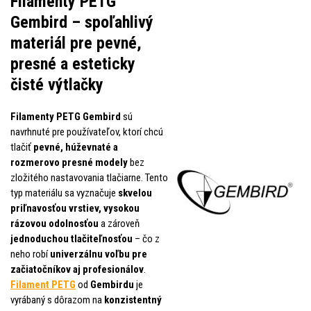
Filamenty PETG
Gembird – spoľahlivý
materiál pre pevné,
presné a esteticky
čisté výtlačky
Filamenty PETG Gembird
sú
navrhnuté pre používateľov, ktorí chcú
tlačiť
pevné, húževnaté a
rozmerovo presné modely
bez
zložitého nastavovania tlačiarne. Tento
typ materiálu sa vyznačuje
skvelou
priľnavosťou vrstiev, vysokou
rázovou odolnosťou
a zároveň
jednoduchou tlačiteľnosťou
– čo z
neho robí
univerzálnu voľbu pre
začiatočníkov aj profesionálov
.
Filament PETG
od
Gembirdu
je
vyrábaný s dôrazom na
konzistentný