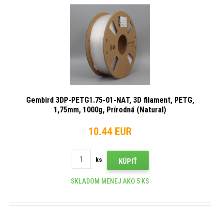
Sivý
Čierny
Biely
(Grey)
(Black)
(White
Gembird 3DP-PETG1.75-01-NAT, 3D filament, PETG,
1,75mm, 1000g, Prírodná (Natural)
10.44 EUR
ks
KÚPIŤ
SKLADOM MENEJ AKO 5 KS