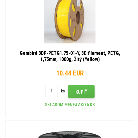
Gembird 3DP-PETG1.75-01-Y, 3D filament, PETG,
1,75mm, 1000g, Žltý (Yellow)
10.44 EUR
ks
KÚPIŤ
SKLADOM MENEJ AKO 5 KS