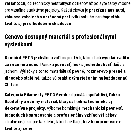
variantoch
, od technicky neutrálnych odtieňov až po sýte farby vhodné
pre vizuálne atraktívne projekty. Každá cievka je
precízne navinutá,
vákuovo zabalená a chránená proti vlhkosti
, čo zaručuje
stálu
kvalitu aj pri dlhodobom skladovaní
.
Cenovo dostupný materiál s profesionálnymi
výsledkami
Gembird PETG
je ideálnou voľbou pre tých, ktorí chcú
vysokú kvalitu
za rozumnú cenu
. Ponúka
pevnosť, lesk a jednoduchosť tlače
v
jednom. Výtlačky z tohto materiálu sú
pevné, rozmerovo presné a
dlhodobo stabilné
, takže sú
praktickým riešením na každodennú
3D tlač
.
Kategória Filamenty PETG Gembird
prináša
spoľahlivý, ľahko
tlačiteľný a odolný materiál
, ktorý sa hodí na
technické aj
dekoratívne projekty
. Výborne kombinuje
mechanickú pevnosť,
jednoduché spracovanie a profesionálny vzhľad výtlačkov
–
ideálne riešenie pre každého, kto chce tlačiť
bez kompromisov v
kvalite aj cene
.