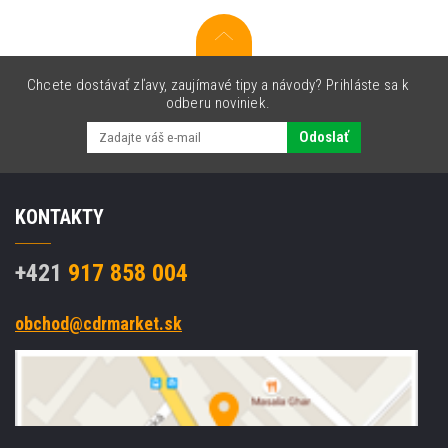
Chcete dostávať zľavy, zaujímavé tipy a návody? Prihláste sa k
odberu noviniek.
Odoslať
KONTAKTY
+421
917 858 004
obchod@cdrmarket.sk