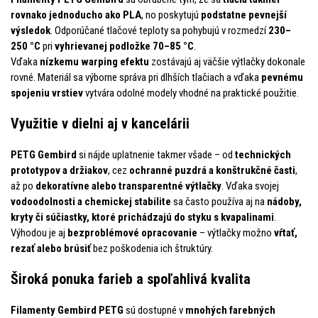
rovnako jednoducho ako PLA
, no poskytujú
podstatne pevnejší
výsledok
. Odporúčané tlačové teploty sa pohybujú v rozmedzí
230–
250 °C
pri
vyhrievanej podložke 70–85 °C
.
Vďaka
nízkemu warping efektu
zostávajú aj väčšie výtlačky dokonale
rovné. Materiál sa výborne správa pri dlhších tlačiach a vďaka
pevnému
spojeniu vrstiev
vytvára odolné modely vhodné na praktické použitie.
Využitie v dielni aj v kancelárii
PETG Gembird
si nájde uplatnenie takmer všade – od
technických
prototypov a držiakov
, cez
ochranné puzdrá a konštrukčné časti
,
až po
dekoratívne alebo transparentné výtlačky
. Vďaka svojej
vodoodolnosti a chemickej stabilite
sa často používa aj na
nádoby,
kryty či súčiastky, ktoré prichádzajú do styku s kvapalinami
.
Výhodou je aj
bezproblémové opracovanie
– výtlačky možno
vŕtať,
rezať alebo brúsiť
bez poškodenia ich štruktúry.
Široká ponuka farieb a spoľahlivá kvalita
Filamenty Gembird PETG
sú dostupné v
mnohých farebných