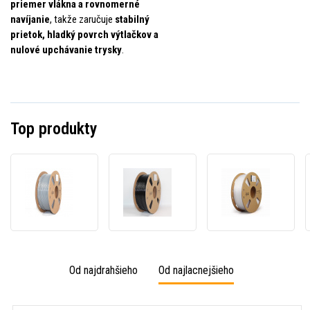
priemer vlákna a rovnomerné
navíjanie
, takže zaručuje
stabilný
prietok, hladký povrch výtlačkov a
nulové upchávanie trysky
.
Top produkty
Gembird
Gembird
Gembi
3DP-
3DP-
3DP-
PETG1.75-
PETG1.75-
PETG1
01-
01-
01-
GR,
BK,
W,
3D
3D
3D
filament,
filament,
filame
Od najdrahšieho
Od najlacnejšieho
PETG,
PETG,
PETG,
1,75mm,
1,75mm,
1,75m
1000g,
1000g,
1000g