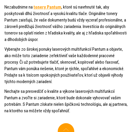
Nezabudnime na
tonery Pantum
, ktoré sú navrhnuté tak, aby
poskytovali dlhú životnosť a vysokú kvalitu tlače. Originálne tonery
Pantum zaisťujú, že vaše dokumenty budú vždy vyzerať profesionálne, a
zároveň predlžujú životnosť vášho zariadenia. Investícia do originálnych
tonerov sa oplatí nielen z hľadiska kvality, ale aj z hľadiska spoľahlivosti
a dlhodobých úspor.
Vyberajte zo širokej ponuky laserových multifunkcií Pantum a objavte,
ako môže toto zariadenie zefektívniť vaše každodenné pracovné
procesy. Či už potrebujete tlačiť, skenovať, kopírovať alebo faxovať,
Pantum vám ponúka riešenie, ktoré je rýchle, spoľahlivé a ekonomické.
Pridajte sa k tisícom spokojných používateľov, ktorí už objavili výhody
týchto moderných zariadení.
Nechajte sa presvedčiť o kvalite a výkone laserových multifunkcií
Pantum a zvoľte si zariadenie, ktoré bude dokonale vyhovovať vašim
potrebám. S Pantum získate nielen špičkovú technológiu, ale aj partnera,
na ktorého sa môžete vždy spoľahnúť.