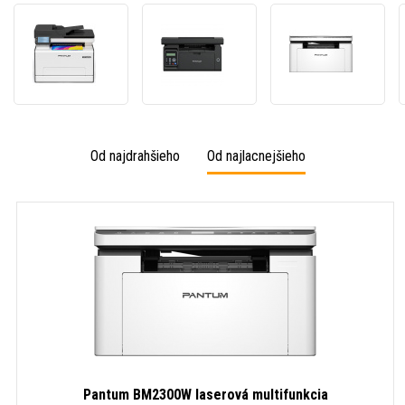
Pantum
Pantum
Pantu
CM2100ADW
M6500NW
BM23
laserová
laserová
laser
multifunkcia
multifunkcia
multif
Od najdrahšieho
Od najlacnejšieho
Pantum BM2300W laserová multifunkcia