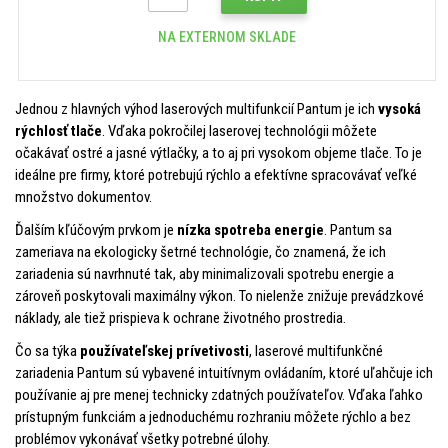
NA EXTERNOM SKLADE
Jednou z hlavných výhod laserových multifunkcií Pantum je ich
vysoká
rýchlosť tlače
. Vďaka pokročilej laserovej technológii môžete
očakávať ostré a jasné výtlačky, a to aj pri vysokom objeme tlače. To je
ideálne pre firmy, ktoré potrebujú rýchlo a efektívne spracovávať veľké
množstvo dokumentov.
Ďalším kľúčovým prvkom je
nízka spotreba energie
. Pantum sa
zameriava na ekologicky šetrné technológie, čo znamená, že ich
zariadenia sú navrhnuté tak, aby minimalizovali spotrebu energie a
zároveň poskytovali maximálny výkon. To nielenže znižuje prevádzkové
náklady, ale tiež prispieva k ochrane životného prostredia.
Čo sa týka
používateľskej prívetivosti
, laserové multifunkčné
zariadenia Pantum sú vybavené intuitívnym ovládaním, ktoré uľahčuje ich
používanie aj pre menej technicky zdatných používateľov. Vďaka ľahko
prístupným funkciám a jednoduchému rozhraniu môžete rýchlo a bez
problémov vykonávať všetky potrebné úlohy.