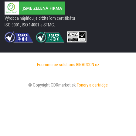
Výrobca náplňou je držiteľom certifikátu
ISO 9001, ISO 14001 a STMC.
Ecommerce solutions
BINARGON.cz
© Copyright CDRmarket.sk
Tonery a cartridge