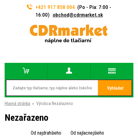
+421 917 858 004
(Po - Pia: 7:00 -
16:00)
obchod@cdrmarket.sk
Vyhladať
Hlavná stránka
»
Výrobca Nezařazeno
Nezařazeno
Od najdrahšieho
Od najlacnejšieho