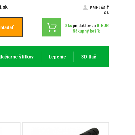
.sk
PRIHLÁSIŤ
SA
0
ks
produktov za
0
EUR
hladať
Nákupný košík
tlačiarne štítkov
Lepenie
3D tlač