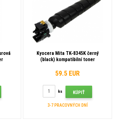
urová
Kyocera Mita TK-8345K černý
er
(black) kompatibilní toner
59.5 EUR
ks
KÚPIŤ
3-7 PRACOVNÝCH DNÍ