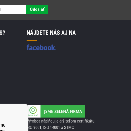
Odoslať
S?
NÁJDETE NÁS AJ NA
Výrobca náplňou je držiteľom certifikátu
ame
ISO 9001, ISO 14001 a STMC.
ám,