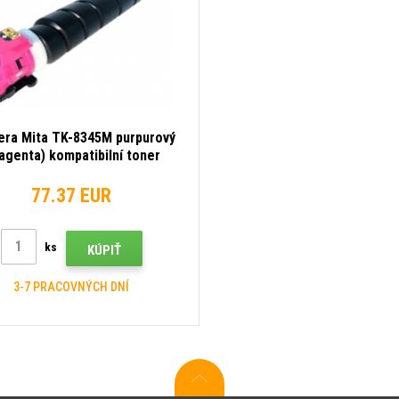
era Mita TK-8345M purpurový
agenta) kompatibilní toner
77.37 EUR
ks
KÚPIŤ
3-7 PRACOVNÝCH DNÍ