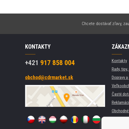
Chcete dostávať zľavy, zau
KONTAKTY
ZÁKAZN
Kontakty
+421
917 858 004
Rady, tipy
obchod@cdrmarket.sk
Dopravy a 
Veľkoobc
Časté dot
Reklamáci
Obchodné 
GDPR
Pre firmy a