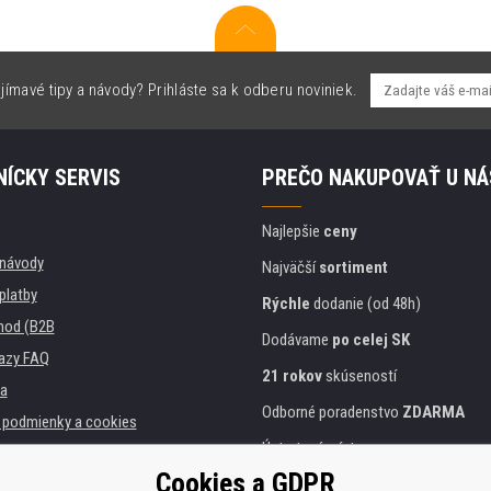
jímavé tipy a návody? Prihláste sa k odberu noviniek.
ÍCKY SERVIS
PREČO NAKUPOVAŤ U NÁ
Najlepšie
ceny
, návody
Najväčší
sortiment
platby
Rýchle
dodanie (od 48h)
hod (B2B
Dodávame
po celej SK
azy FAQ
21 rokov
skúseností
a
Odborné poradenstvo
ZDARMA
podmienky a cookies
Ústretový prístup
Cookies a GDPR
Zlatý
certifikát
Heureka
 inštitúcie