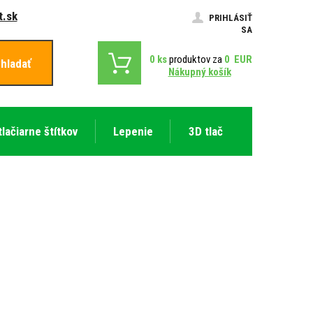
.sk
PRIHLÁSIŤ
SA
0
ks
produktov za
0
EUR
hladať
Nákupný košík
tlačiarne štítkov
Lepenie
3D tlač