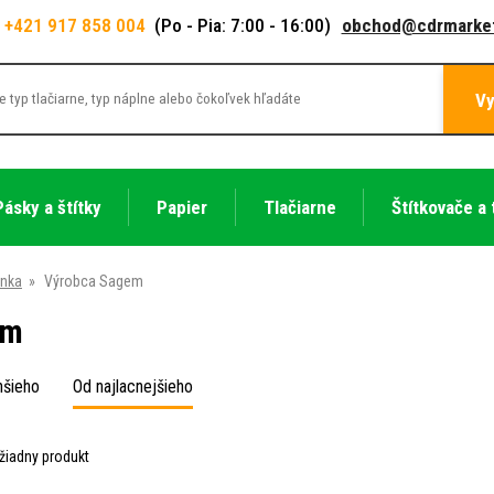
+421 917 858 004
(Po - Pia: 7:00 - 16:00)
obchod@cdrmarket
Vy
Pásky a štítky
Papier
Tlačiarne
Štítkovače a 
ánka
»
Výrobca Sagem
em
hšieho
Od najlacnejšieho
žiadny produkt