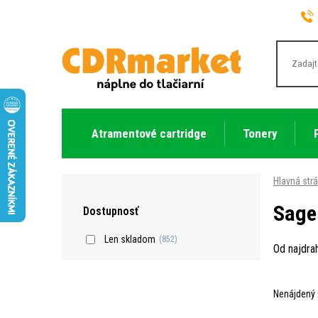
Atramentové cartridge
Tonery
Hlavná str
Sag
Dostupnosť
Len skladom
(852)
Od najdra
Nenájdený 