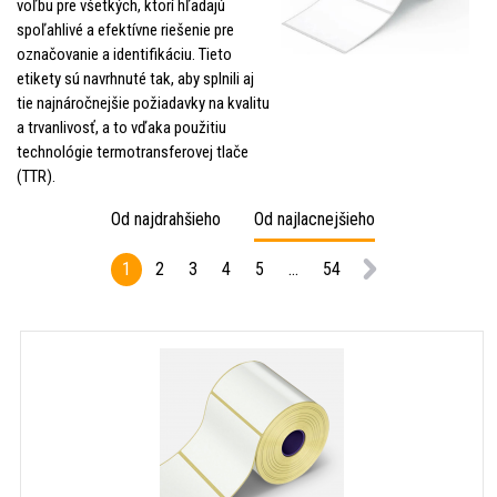
voľbu pre všetkých, ktorí hľadajú
spoľahlivé a efektívne riešenie pre
označovanie a identifikáciu. Tieto
etikety sú navrhnuté tak, aby splnili aj
tie najnáročnejšie požiadavky na kvalitu
a trvanlivosť, a to vďaka použitiu
technológie termotransferovej tlače
(TTR).
Od najdrahšieho
Od najlacnejšieho
1
2
3
4
5
...
54