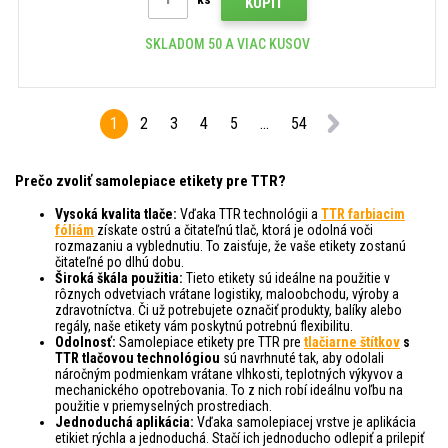
KÚPIŤ
SKLADOM 50 A VIAC KUSOV
1
2
3
4
5
...
54
Prečo zvoliť samolepiace etikety pre TTR?
Vysoká kvalita tlače:
Vďaka TTR technológii a
TTR farbiacim
fóliám
získate ostrú a čitateľnú tlač, ktorá je odolná voči
rozmazaniu a vyblednutiu. To zaisťuje, že vaše etikety zostanú
čitateľné po dlhú dobu.
Široká škála použitia:
Tieto etikety sú ideálne na použitie v
rôznych odvetviach vrátane logistiky, maloobchodu, výroby a
zdravotníctva. Či už potrebujete označiť produkty, balíky alebo
regály, naše etikety vám poskytnú potrebnú flexibilitu.
Odolnosť:
Samolepiace etikety pre TTR pre
tlačiarne štítkov
s
TTR tlačovou technológiou
sú navrhnuté tak, aby odolali
náročným podmienkam vrátane vlhkosti, teplotných výkyvov a
mechanického opotrebovania. To z nich robí ideálnu voľbu na
použitie v priemyselných prostrediach.
Jednoduchá aplikácia:
Vďaka samolepiacej vrstve je aplikácia
etikiet rýchla a jednoduchá. Stačí ich jednoducho odlepiť a prilepiť