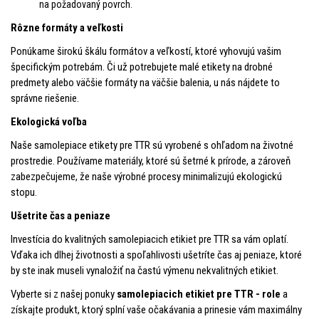
na požadovaný povrch.
Rôzne formáty a veľkosti
Ponúkame širokú škálu formátov a veľkostí, ktoré vyhovujú vašim
špecifickým potrebám. Či už potrebujete malé etikety na drobné
predmety alebo väčšie formáty na väčšie balenia, u nás nájdete to
správne riešenie.
Ekologická voľba
Naše samolepiace etikety pre TTR sú vyrobené s ohľadom na životné
prostredie. Používame materiály, ktoré sú šetrné k prírode, a zároveň
zabezpečujeme, že naše výrobné procesy minimalizujú ekologickú
stopu.
Ušetrite čas a peniaze
Investícia do kvalitných samolepiacich etikiet pre TTR sa vám oplatí.
Vďaka ich dlhej životnosti a spoľahlivosti ušetríte čas aj peniaze, ktoré
by ste inak museli vynaložiť na častú výmenu nekvalitných etikiet.
Vyberte si z našej ponuky
samolepiacich etikiet pre TTR - role
a
získajte produkt, ktorý splní vaše očakávania a prinesie vám maximálny