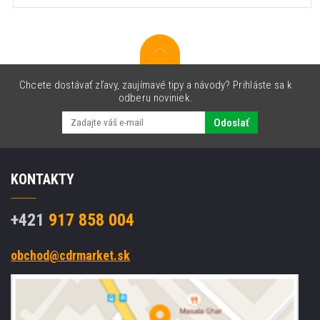
Chcete dostávať zľavy, zaujímavé tipy a návody? Prihláste sa k
odberu noviniek.
Odoslať
KONTAKTY
+421
917 858 004
obchod@cdrmarket.sk