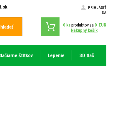
.sk
PRIHLÁSIŤ
SA
0
ks
produktov za
0
EUR
hladať
Nákupný košík
tlačiarne štítkov
Lepenie
3D tlač