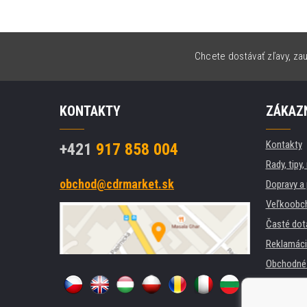
Chcete dostávať zľavy, zau
KONTAKTY
ZÁKAZN
Kontakty
+421
917 858 004
Rady, tipy
obchod@cdrmarket.sk
Dopravy a 
Veľkoobc
Časté dot
Reklamáci
Obchodné 
GDPR
Pre firmy a