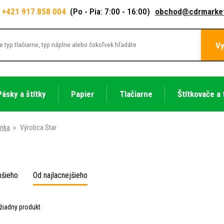
+421 917 858 004
(Po - Pia: 7:00 - 16:00)
obchod@cdrmarket
Vy
Pásky a štítky
Papier
Tlačiarne
Štítkovače a 
ánka
»
Výrobca Star
hšieho
Od najlacnejšieho
žiadny produkt