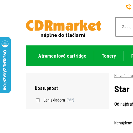
Atramentové cartridge
Tonery
Hlavná str
Star
Dostupnosť
Len skladom
(852)
Od najdra
Nenájdený 