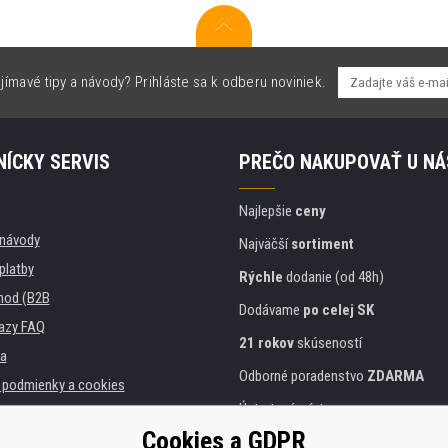
jímavé tipy a návody? Prihláste sa k odberu noviniek.
ÍCKY SERVIS
PREČO NAKUPOVAŤ U NÁ
Najlepšie
ceny
, návody
Najväčší
sortiment
platby
Rýchle
dodanie (od 48h)
hod (B2B
Dodávame
po celej SK
azy FAQ
21 rokov
skúseností
a
Odborné poradenstvo
ZDARMA
podmienky a cookies
Ústretový prístup
Cookies a GDPR
Zlatý
certifikát
Heureka
 inštitúcie