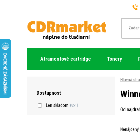
Atramentové cartridge
Tonery
Hlavná str
Winn
Dostupnosť
Len skladom
(851)
Od najdra
Nenájdený 