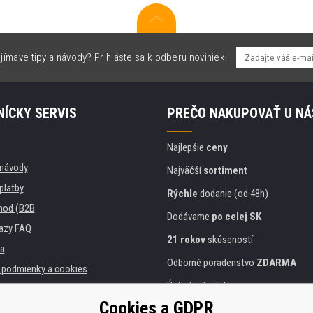
jímavé tipy a návody? Prihláste sa k odberu noviniek.
ÍCKY SERVIS
PREČO NAKUPOVAŤ U NÁ
Najlepšie
ceny
, návody
Najväčší
sortiment
platby
Rýchle
dodanie (od 48h)
hod (B2B
Dodávame
po celej SK
azy FAQ
21 rokov
skúseností
a
Odborné poradenstvo
ZDARMA
podmienky a cookies
Ústretový prístup
Cookies a GDPR
Zlatý
certifikát
Heureka
 inštitúcie