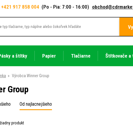
+421 917 858 004
(Po - Pia: 7:00 - 16:00)
obchod@cdrmarket
Vy
Pásky a štítky
Papier
Tlačiarne
Štítkovače a 
ánka
»
Výrobca Winner Group
er Group
hšieho
Od najlacnejšieho
žiadny produkt