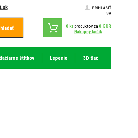
.sk
PRIHLÁSIŤ
SA
0
ks
produktov za
0
EUR
hladať
Nákupný košík
tlačiarne štítkov
Lepenie
3D tlač