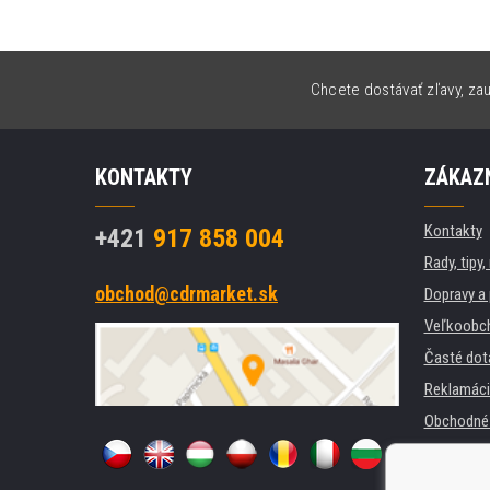
Chcete dostávať zľavy, zau
KONTAKTY
ZÁKAZN
Kontakty
+421
917 858 004
Rady, tipy
obchod@cdrmarket.sk
Dopravy a 
Veľkoobc
Časté dot
Reklamáci
Obchodné 
GDPR
Pre firmy a