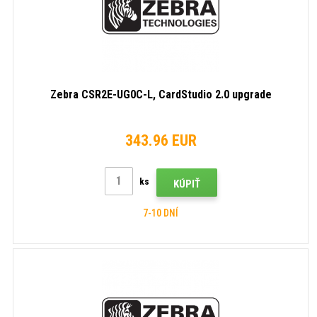
Zebra CSR2E-UG0C-L, CardStudio 2.0 upgrade
343.96 EUR
ks
KÚPIŤ
7-10 DNÍ