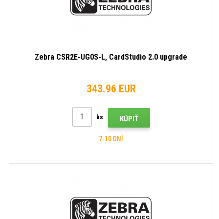
Zebra CSR2E-UG0S-L, CardStudio 2.0 upgrade
343.96 EUR
ks
KÚPIŤ
7-10 DNÍ