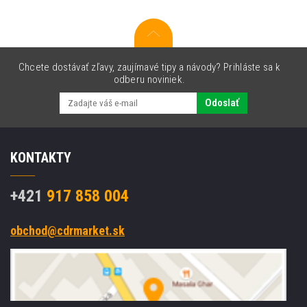
Chcete dostávať zľavy, zaujímavé tipy a návody? Prihláste sa k
odberu noviniek.
Odoslať
KONTAKTY
+421
917 858 004
obchod@cdrmarket.sk