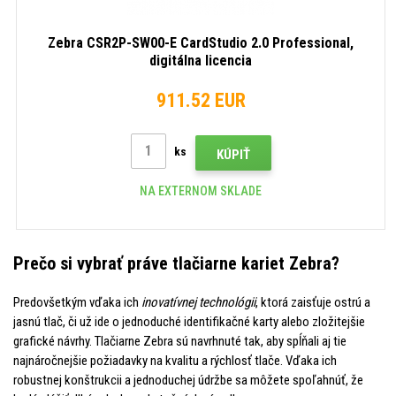
Zebra CSR2P-SW00-E CardStudio 2.0 Professional,
digitálna licencia
911.52 EUR
ks
KÚPIŤ
NA EXTERNOM SKLADE
Prečo si vybrať práve tlačiarne kariet Zebra?
Predovšetkým vďaka ich
inovatívnej technológii
, ktorá zaisťuje ostrú a
jasnú tlač, či už ide o jednoduché identifikačné karty alebo zložitejšie
grafické návrhy. Tlačiarne Zebra sú navrhnuté tak, aby spĺňali aj tie
najnáročnejšie požiadavky na kvalitu a rýchlosť tlače. Vďaka ich
robustnej konštrukcii a jednoduchej údržbe sa môžete spoľahnúť, že