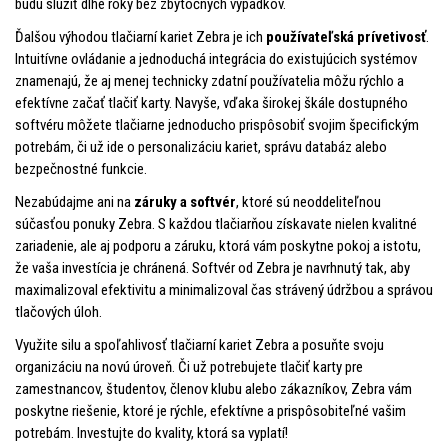
budú slúžiť dlhé roky bez zbytočných výpadkov.
Ďalšou výhodou tlačiarní kariet Zebra je ich
používateľská prívetivosť
.
Intuitívne ovládanie a jednoduchá integrácia do existujúcich systémov
znamenajú, že aj menej technicky zdatní používatelia môžu rýchlo a
efektívne začať tlačiť karty. Navyše, vďaka širokej škále dostupného
softvéru môžete tlačiarne jednoducho prispôsobiť svojim špecifickým
potrebám, či už ide o personalizáciu kariet, správu databáz alebo
bezpečnostné funkcie.
Nezabúdajme ani na
záruky a softvér
, ktoré sú neoddeliteľnou
súčasťou ponuky Zebra. S každou tlačiarňou získavate nielen kvalitné
zariadenie, ale aj podporu a záruku, ktorá vám poskytne pokoj a istotu,
že vaša investícia je chránená. Softvér od Zebra je navrhnutý tak, aby
maximalizoval efektivitu a minimalizoval čas strávený údržbou a správou
tlačových úloh.
Využite silu a spoľahlivosť tlačiarní kariet Zebra a posuňte svoju
organizáciu na novú úroveň. Či už potrebujete tlačiť karty pre
zamestnancov, študentov, členov klubu alebo zákazníkov, Zebra vám
poskytne riešenie, ktoré je rýchle, efektívne a prispôsobiteľné vašim
potrebám. Investujte do kvality, ktorá sa vyplatí!