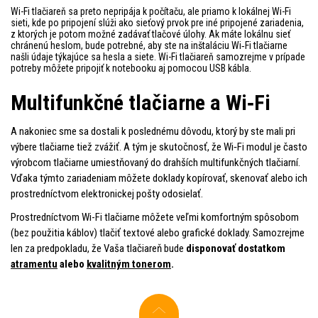
Wi-Fi tlačiareň sa preto nepripája k počítaču, ale priamo k lokálnej Wi-Fi
sieti, kde po pripojení slúži ako sieťový prvok pre iné pripojené zariadenia,
z ktorých je potom možné zadávať tlačové úlohy. Ak máte lokálnu sieť
chránenú heslom, bude potrebné, aby ste na inštaláciu Wi‑Fi tlačiarne
našli údaje týkajúce sa hesla a siete. Wi-Fi tlačiareň samozrejme v prípade
potreby môžete pripojiť k notebooku aj pomocou USB kábla.
Multifunkčné tlačiarne a Wi‑Fi
A nakoniec sme sa dostali k poslednému dôvodu, ktorý by ste mali pri
výbere tlačiarne tiež zvážiť. A tým je skutočnosť, že Wi‑Fi modul je často
výrobcom tlačiarne umiestňovaný do drahších multifunkčných tlačiarní.
Vďaka týmto zariadeniam môžete doklady kopírovať, skenovať alebo ich
prostredníctvom elektronickej pošty odosielať.
Prostredníctvom Wi-Fi tlačiarne môžete veľmi komfortným spôsobom
(bez použitia káblov) tlačiť textové alebo grafické doklady. Samozrejme
len za predpokladu, že Vaša tlačiareň bude
disponovať dostatkom
atramentu
alebo
kvalitným tonerom
.