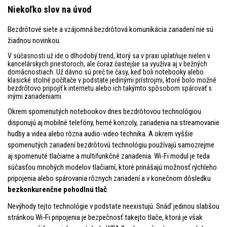
Niekoľko slov na úvod
Bezdrôtové siete a vzájomná bezdrôtová komunikácia zariadení nie sú
žiadnou novinkou.
V súčasnosti už ide o dlhodobý trend, ktorý sa v praxi uplatňuje nielen v
kancelárskych priestoroch, ale čoraz častejšie sa využíva aj v bežných
domácnostiach. Už dávno sú preč tie časy, keď boli notebooky alebo
klasické stolné počítače v podstate jedinými prístrojmi, ktoré bolo možné
bezdrôtovo pripojiť k internetu alebo ich takýmto spôsobom spárovať s
inými zariadeniami.
Okrem spomenutých notebookov dnes bezdrôtovou technológiou
disponujú aj mobilné telefóny, herné konzoly, zariadenia na streamovanie
hudby a videa alebo rôzna audio-video technika. A okrem vyššie
spomenutých zariadení bezdrôtovú technológiu používajú samozrejme
aj spomenuté tlačiarne a multifunkčné zariadenia. Wi-Fi modul je teda
súčasťou mnohých modelov tlačiarní, ktoré prinášajú možnosť rýchleho
pripojenia alebo spárovania rôznych zariadení a v konečnom dôsledku
bezkonkurenčne pohodlnú tlač
.
Nevýhody tejto technológie v podstate neexistujú. Snáď jedinou slabšou
stránkou Wi‑Fi pripojenia je bezpečnosť takejto tlače, ktorá je však