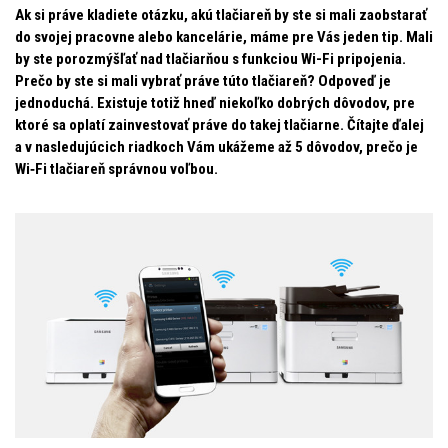
Ak si práve kladiete otázku, akú tlačiareň by ste si mali zaobstarať
do svojej pracovne alebo kancelárie, máme pre Vás jeden tip. Mali
by ste porozmýšľať nad tlačiarňou s funkciou Wi-Fi pripojenia.
Prečo by ste si mali vybrať práve túto tlačiareň? Odpoveď je
jednoduchá. Existuje totiž hneď niekoľko dobrých dôvodov, pre
ktoré sa oplatí zainvestovať práve do takej tlačiarne. Čítajte ďalej
a v nasledujúcich riadkoch Vám ukážeme až 5 dôvodov, prečo je
Wi‑Fi tlačiareň správnou voľbou.