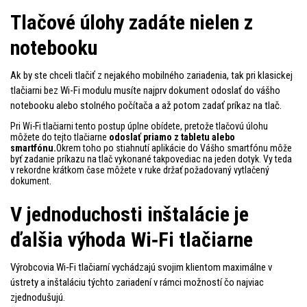
Tlačové úlohy zadáte nielen z
notebooku
Ak by ste chceli tlačiť z nejakého mobilného zariadenia, tak pri klasickej
tlačiarni bez Wi-Fi modulu musíte najprv dokument odoslať do vášho
notebooku alebo stolného počítača a až potom zadať príkaz na tlač.
Pri Wi-Fi tlačiarni tento postup úplne obídete, pretože tlačovú úlohu
môžete do tejto tlačiarne
odoslať priamo z tabletu alebo
smartfónu.
Okrem toho po stiahnutí aplikácie do Vášho smartfónu môže
byť zadanie príkazu na tlač vykonané takpovediac na jeden dotyk. Vy teda
v rekordne krátkom čase môžete v ruke držať požadovaný vytlačený
dokument.
V jednoduchosti inštalácie je
ďalšia výhoda Wi‑Fi tlačiarne
Výrobcovia Wi‑Fi tlačiarní vychádzajú svojim klientom maximálne v
ústrety a inštaláciu týchto zariadení v rámci možností čo najviac
zjednodušujú.