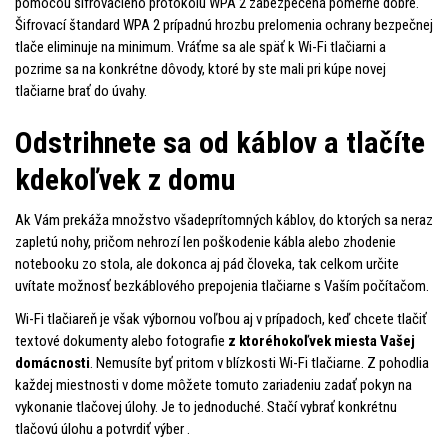
pomocou šifrovacieho protokolu WPA 2 zabezpečená pomerne dobre.
Šifrovací štandard WPA 2 prípadnú hrozbu prelomenia ochrany bezpečnej
tlače eliminuje na minimum. Vráťme sa ale späť k Wi-Fi tlačiarni a
pozrime sa na konkrétne dôvody, ktoré by ste mali pri kúpe novej
tlačiarne brať do úvahy.
Odstrihnete sa od káblov a tlačíte
kdekoľvek z domu
Ak Vám prekáža množstvo všadeprítomných káblov, do ktorých sa neraz
zapletú nohy, pričom nehrozí len poškodenie kábla alebo zhodenie
notebooku zo stola, ale dokonca aj pád človeka, tak celkom určite
uvítate možnosť bezkáblového prepojenia tlačiarne s Vaším počítačom.
Wi-Fi tlačiareň je však výbornou voľbou aj v prípadoch, keď chcete tlačiť
textové dokumenty alebo fotografie
z ktoréhokoľvek miesta Vašej
domácnosti
. Nemusíte byť pritom v blízkosti Wi-Fi tlačiarne. Z pohodlia
každej miestnosti v dome môžete tomuto zariadeniu zadať pokyn na
vykonanie tlačovej úlohy. Je to jednoduché. Stačí vybrať konkrétnu
tlačovú úlohu a potvrdiť výber .