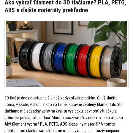
Ako vybrať filament do 3D tlačiarne? PLA, PETG,
ABS a ďalšie materiály prehľadne
3D tlač je dnes dostupnejšia než kedykoľvek predtým. Či už tlačíte
doma, v škole, v dielni alebo vo firme, správne zvolený filament do 3D
tlačiarne má zásadný vplyv na kvalitu výsledku, pevnosť výtlačku aj
pohodlie pri samotnej tlači. Mnoho používateľov rieši rovnakú otázku:
Aký filament vybrať? PLA, PETG, ABS alebo iný materiál? V tomto
prehľadnom článku vám ukážeme rozdiely medzi najpoužívanejšími