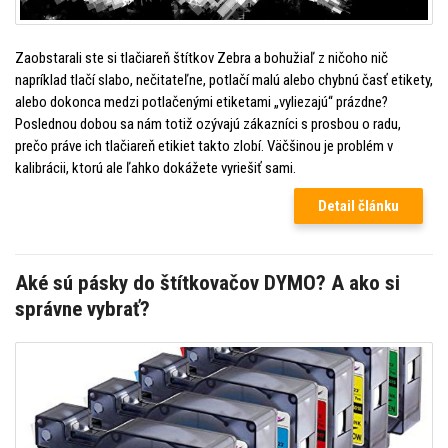
Zaobstarali ste si tlačiareň štítkov Zebra a bohužiaľ z ničoho nič
napríklad tlačí slabo, nečitateľne, potlačí malú alebo chybnú časť etikety,
alebo dokonca medzi potlačenými etiketami „vyliezajú“ prázdne?
Poslednou dobou sa nám totiž ozývajú zákazníci s prosbou o radu,
prečo práve ich tlačiareň etikiet takto zlobí. Väčšinou je problém v
kalibrácii, ktorú ale ľahko dokážete vyriešiť sami.
Detail článku
Aké sú pásky do štítkovačov DYMO? A ako si
správne vybrať?