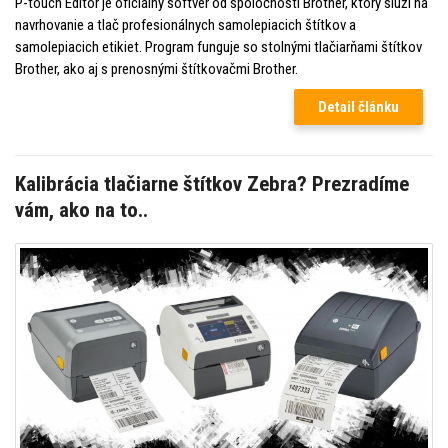
P-touch Editor je oficiálny softvér od spoločnosti Brother, ktorý slúži na
navrhovanie a tlač profesionálnych samolepiacich štítkov a
samolepiacich etikiet. Program funguje so stolnými tlačiarňami štítkov
Brother, ako aj s prenosnými štítkovačmi Brother.
Detail článku
Kalibrácia tlačiarne štítkov Zebra? Prezradíme
vám, ako na to..