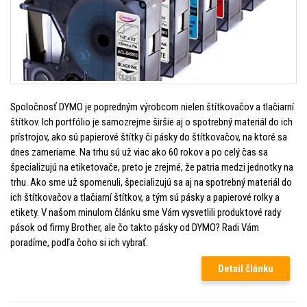
Spoločnosť DYMO je popredným výrobcom nielen štítkovačov a tlačiarní
štítkov. Ich portfólio je samozrejme širšie aj o spotrebný materiál do ich
prístrojov, ako sú papierové štítky či pásky do štítkovačov, na ktoré sa
dnes zameriame. Na trhu sú už viac ako 60 rokov a po celý čas sa
špecializujú na etiketovače, preto je zrejmé, že patria medzi jednotky na
trhu. Ako sme už spomenuli, špecializujú sa aj na spotrebný materiál do
ich štítkovačov a tlačiarní štítkov, a tým sú pásky a papierové rolky a
etikety. V našom minulom článku sme Vám vysvetlili produktové rady
pások od firmy Brother, ale čo takto pásky od DYMO? Radi Vám
poradíme, podľa čoho si ich vybrať.
Detail článku