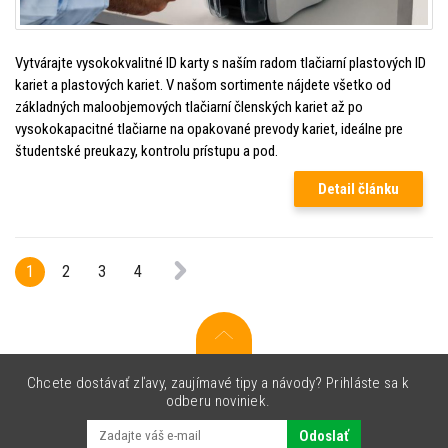
Vytvárajte vysokokvalitné ID karty s naším radom tlačiarní plastových ID
kariet a plastových kariet. V našom sortimente nájdete všetko od
základných maloobjemových tlačiarní členských kariet až po
vysokokapacitné tlačiarne na opakované prevody kariet, ideálne pre
študentské preukazy, kontrolu prístupu a pod.
Detail článku
1
2
3
4
Chcete dostávať zľavy, zaujímavé tipy a návody? Prihláste sa k
odberu noviniek.
Odoslať