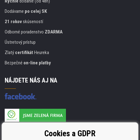
Rýchle
dodanie (od 48h)
Dodávame
po celej SK
21 rokov
skúseností
Odborné poradenstvo
ZDARMA
Ústretový prístup
Zlatý
certifikát
Heureka
Bezpečné
on-line platby
NÁJDETE NÁS AJ NA
Výrobca náplňou je držiteľom certifikátu
Cookies a GDPR
ISO 9001, ISO 14001 a STMC.