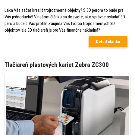
Láka Vás začať kresliť trojrozmerné objekty? S 3D perom to bude pre
Vás jednoduché! V našom článku sa dozviete, ako správne ovládať 3D
pero a bude z Vás profík! Zaujíma Vás tvorba trojrozmerných 3D
objektov, ale 3D tlačiareň je pre Vás finančne nákladná?
Detail článku
Tlačiareň plastových kariet Zebra ZC300