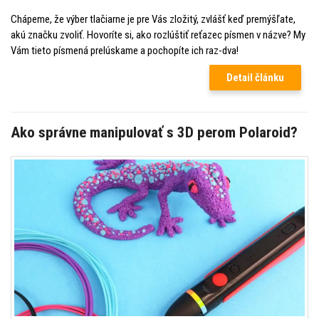
Chápeme, že výber tlačiarne je pre Vás zložitý, zvlášť keď premýšľate,
akú značku zvoliť. Hovoríte si, ako rozlúštiť reťazec písmen v názve? My
Vám tieto písmená prelúskame a pochopíte ich raz-dva!
Detail článku
Ako správne manipulovať s 3D perom Polaroid?