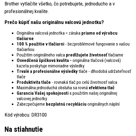
Brother vytlačíte všetko, čo potrebujete, jednoducho a v
profesionálnej kvalite.
Prečo kúpiť našu originálnu valcovú jednotku?
Originálna valcová jednotka = záruka
priamo od výrobcu
tlačiarne
100 % použitie v tlačiarni
- bezproblémové fungovanie s vašou
tlačiarňou
Použitím originálneho valca
predlžujete životnosť
tlačiarne
Osvedčená špičková kvalita -
originálna tlačová (valcová)
kazeta poskytuje mimoriadne výsledky
Trvalé a profesionálne výsledky
tlače - dlhodobá udržateľnosť
tlače
Produktivita tlače
- rovnaká tlač po celú životnosť valca
Maximálna jednoduchá obsluha sa rovná
efektívna tlač
Garancia Vašej spokojnosti
s použitím našej originálnej
valcovej jednotky
Zabezpečujeme
bezplatnú recykláciu
originálnych náplní
Kód výrobcu: DR3100
Na stiahnutie