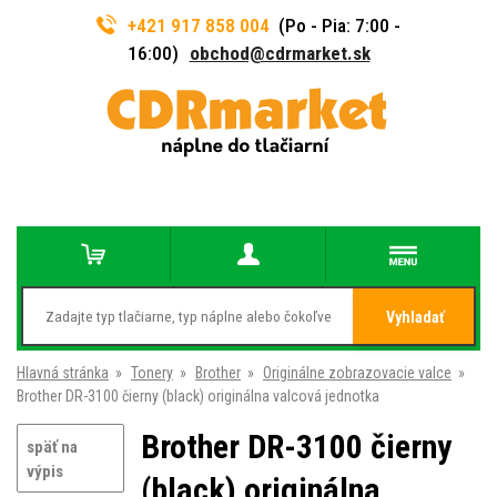
+421 917 858 004
(Po - Pia: 7:00 -
16:00)
obchod@cdrmarket.sk
Vyhladať
Hlavná stránka
»
Tonery
»
Brother
»
Originálne zobrazovacie valce
»
Brother DR-3100 čierny (black) originálna valcová jednotka
Brother DR-3100 čierny
späť na
výpis
(black) originálna