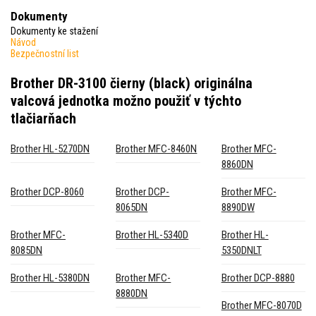
Dokumenty
Dokumenty ke stažení
Návod
Bezpečnostní list
Brother DR-3100 čierny (black) originálna
valcová jednotka
možno použiť v týchto
tlačiarňach
Brother HL-5270DN
Brother MFC-8460N
Brother MFC-
8860DN
Brother DCP-8060
Brother DCP-
Brother MFC-
8065DN
8890DW
Brother MFC-
Brother HL-5340D
Brother HL-
8085DN
5350DNLT
Brother HL-5380DN
Brother MFC-
Brother DCP-8880
8880DN
Brother MFC-8070D