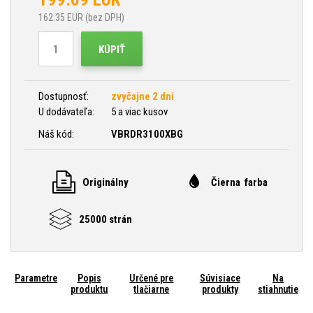
162.35
EUR (bez DPH)
KÚPIŤ
Dostupnosť:
zvyčajne 2 dni
U dodávateľa:
5 a viac kusov
Náš kód:
VBRDR3100XBG
Originálny
Čierna farba
25000 strán
Parametre
Popis
Určené pre
Súvisiace
Na
produktu
tlačiarne
produkty
stiahnutie