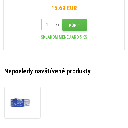
15.69 EUR
ks
KÚPIŤ
SKLADOM MENEJ AKO 5 KS
Naposledy navštívené produkty
Brother
DR-
3100
čierny
(black)
originálna