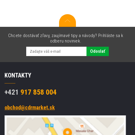
valcová
jednotka
Chcete dostávať zľavy, zaujímavé tipy a návody? Prihláste sa k
odberu noviniek.
Odoslať
KONTAKTY
+421
917 858 004
obchod@cdrmarket.sk