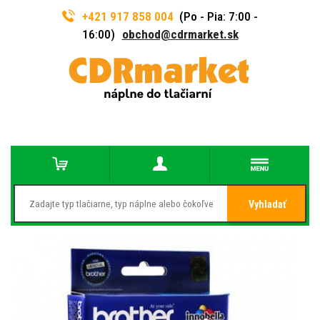
+421 917 858 004
(Po - Pia: 7:00 -
16:00)
obchod@cdrmarket.sk
Vyhladať