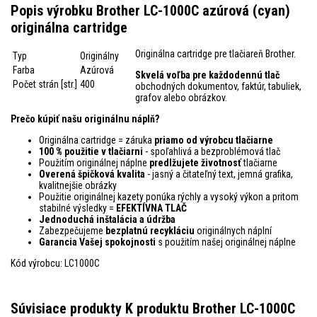
Popis výrobku Brother LC-1000C azúrová (cyan)
originálna cartridge
Originálna cartridge pre tlačiareň Brother.
Typ
Originálny
Farba
Azúrová
Skvelá voľba pre každodennú tlač
Počet strán [str.]
400
obchodných dokumentov, faktúr, tabuliek,
grafov alebo obrázkov.
Prečo kúpiť našu originálnu náplň?
Originálna cartridge = záruka
priamo od výrobcu tlačiarne
100 % použitie v tlačiarni
- spoľahlivá a bezproblémová tlač
Použitím originálnej náplne
predlžujete životnosť
tlačiarne
Overená špičková kvalita
- jasný a čitateľný text, jemná grafika,
kvalitnejšie obrázky
Použitie originálnej kazety ponúka rýchly a vysoký výkon a pritom
stabilné výsledky =
EFEKTÍVNA TLAČ
Jednoduchá inštalácia a údržba
Zabezpečujeme
bezplatnú recykláciu
originálnych náplní
Garancia Vašej spokojnosti
s použitím našej originálnej náplne
Kód výrobcu: LC1000C
Súvisiace produkty K produktu Brother LC-1000C