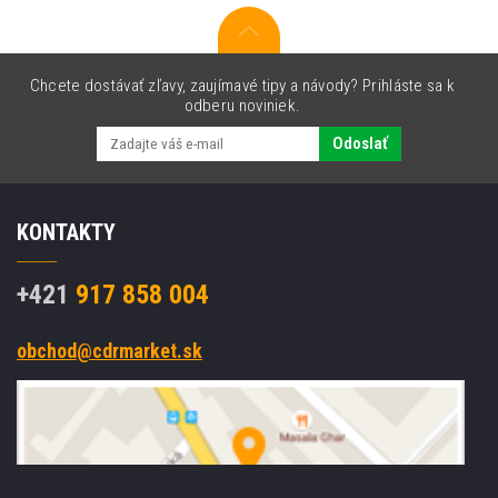
Chcete dostávať zľavy, zaujímavé tipy a návody? Prihláste sa k
odberu noviniek.
Odoslať
KONTAKTY
+421
917 858 004
obchod@cdrmarket.sk