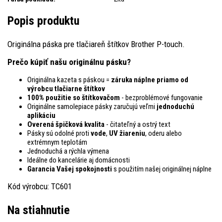
Popis produktu
Originálna páska pre tlačiareň štítkov Brother P-touch.
Prečo kúpiť našu originálnu pásku?
Originálna kazeta s páskou =
záruka náplne priamo od
výrobcu tlačiarne štítkov
100% použitie so štítkovačom
- bezproblémové fungovanie
Originálne samolepiace pásky zaručujú veľmi
jednoduchú
aplikáciu
Overená špičková kvalita
- čitateľný a ostrý text
Pásky sú odolné proti
vode
,
UV žiareniu
, oderu alebo
extrémnym teplotám
Jednoduchá a rýchla výmena
Ideálne do kancelárie aj domácnosti
Garancia Vašej spokojnosti
s použitím našej originálnej náplne
Kód výrobcu: TC601
Na stiahnutie