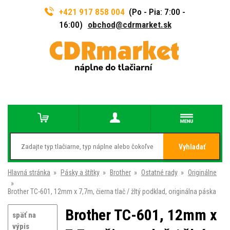
+421 917 858 004
(Po - Pia: 7:00 -
16:00)
obchod@cdrmarket.sk
Vyhladať
Hlavná stránka
»
Pásky a štítky
»
Brother
»
Ostatné rady
»
Originálne
»
Brother TC-601, 12mm x 7,7m, čierna tlač / žltý podklad, originálna páska
Brother TC-601, 12mm x
späť na
výpis