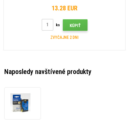
13.28 EUR
ks
KÚPIŤ
ZVYČAJNE 2 DNI
Naposledy navštívené produkty
Brother
TC-
601,
12mm
x
7,7m,