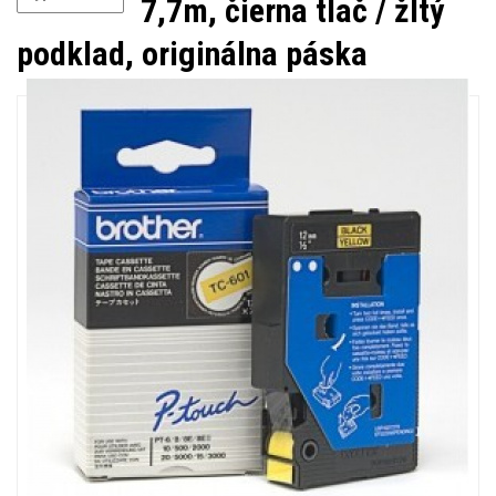
7,7m, čierna tlač / žltý
podklad, originálna páska