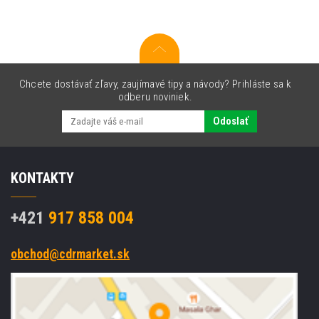
čierna
tlač
/
žltý
podklad,
originálna
Chcete dostávať zľavy, zaujímavé tipy a návody? Prihláste sa k
páska
odberu noviniek.
Odoslať
KONTAKTY
+421
917 858 004
obchod@cdrmarket.sk