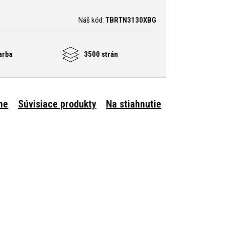
Náš kód:
TBRTN3130XBG
arba
3500 strán
ne
Súvisiace produkty
Na stiahnutie