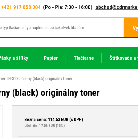
+421 917 858 004
(Po - Pia: 7:00 - 16:00)
obchod@cdrmarket
Vy
Pásky a štítky
Papier
Tlačiarne
Štítkovače a 
her TN-3130 čierny (black) originálny toner
ny (black) originálny toner
Bežná cena:
114.53
EUR (s DPH)
Ušetríte: 17.06 EUR
(15%)