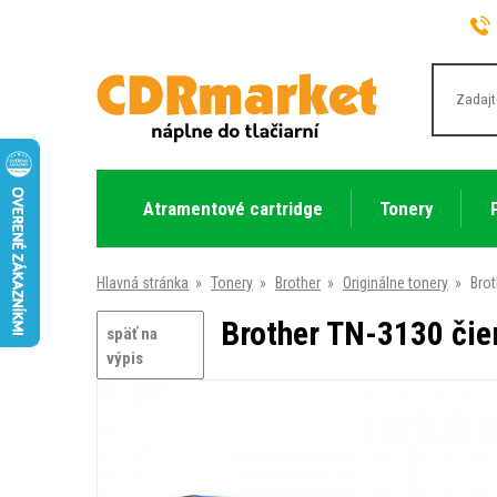
Atramentové cartridge
Tonery
Hlavná stránka
»
Tonery
»
Brother
»
Originálne tonery
»
Brot
Brother TN-3130 čier
späť na
výpis