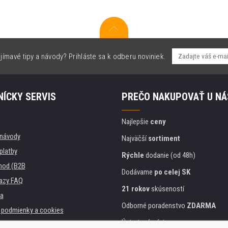
jímavé tipy a návody? Prihláste sa k odberu noviniek.
ÍCKY SERVIS
PREČO NAKUPOVAŤ U NÁ
Najlepšie
ceny
, návody
Najväčší
sortiment
platby
Rýchle
dodanie (od 48h)
hod (B2B
Dodávame
po celej SK
azy FAQ
21 rokov
skúseností
a
Odborné poradenstvo
ZDARMA
podmienky a cookies
Ústretový prístup