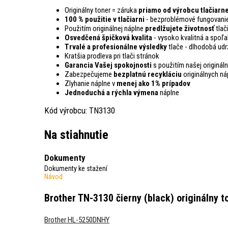
Originálny toner = záruka
priamo od výrobcu tlačiarn
100 % použitie v tlačiarni
- bezproblémové fungovanie
Použitím originálnej náplne
predlžujete životnosť
tlač
Osvedčená špičková kvalita
- vysoko kvalitná a spoľa
Trvalé a profesionálne výsledky
tlače - dlhodobá udr
Kratšia prodleva pri tlači stránok
Garancia Vašej spokojnosti
s použitím našej origináln
Zabezpečujeme
bezplatnú recykláciu
originálnych ná
Zlyhanie náplne v
menej ako 1% prípadov
Jednoduchá a rýchla výmena
náplne
Kód výrobcu: TN3130
Na stiahnutie
Dokumenty
Dokumenty ke stažení
Návod
Brother TN-3130 čierny (black) originálny t
Brother HL-5250DNHY