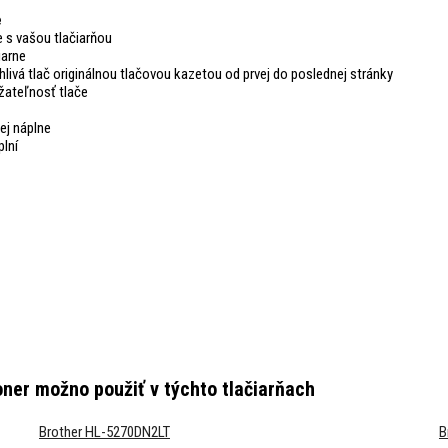
e
 s vašou tlačiarňou
iarne
hlivá tlač originálnou tlačovou kazetou od prvej do poslednej stránky
žateľnosť tlače
ej náplne
plní
oner
možno použiť v týchto tlačiarňach
Brother HL-5270DN2LT
B