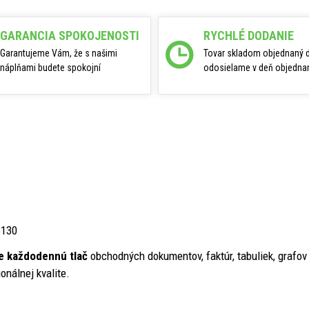
GARANCIA SPOKOJENOSTI
RYCHLÉ DODANIE
Garantujeme Vám, že s našimi
Tovar skladom objednaný 
náplňami budete spokojní
odosielame v deň objednan
3130
re každodennú tlač
obchodných dokumentov, faktúr, tabuliek, grafo
onálnej kvalite.