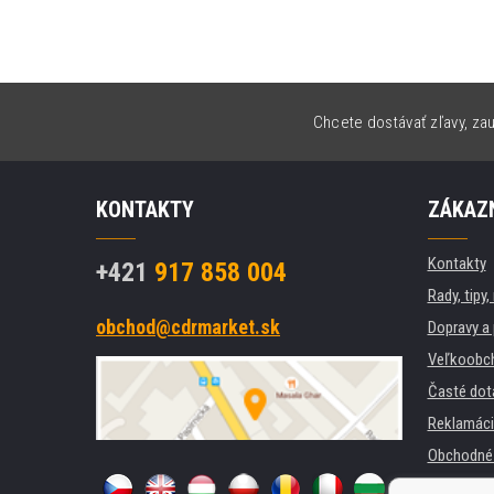
Chcete dostávať zľavy, zau
KONTAKTY
ZÁKAZN
Kontakty
+421
917 858 004
Rady, tipy
obchod@cdrmarket.sk
Dopravy a 
Veľkoobc
Časté dot
Reklamáci
Obchodné 
GDPR