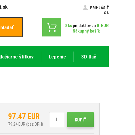
.sk
PRIHLÁSIŤ
SA
0
ks
produktov za
0
EUR
hladať
Nákupný košík
tlačiarne štítkov
Lepenie
3D tlač
97.47
EUR
KÚPIŤ
79.24
EUR (bez DPH)