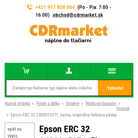
+421 917 858 004
(Po - Pia: 7:00 -
16:00)
obchod@cdrmarket.sk
Vyhladať
Hlavná stránka
»
Pásky a štítky
»
Ostatné
»
Ihličkové tlačiarne
»
Originál
»
Epson ERC 32 C43S015371, čierna, originálna farbiaca páska
Epson ERC 32
späť na
výpis