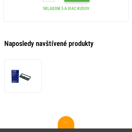
SKLADOM 5 A VIAC KUSOV
Naposledy navštívené produkty
Epson
ERC
32
C43S015371,
čierna,
originálna
farbiaca
páska