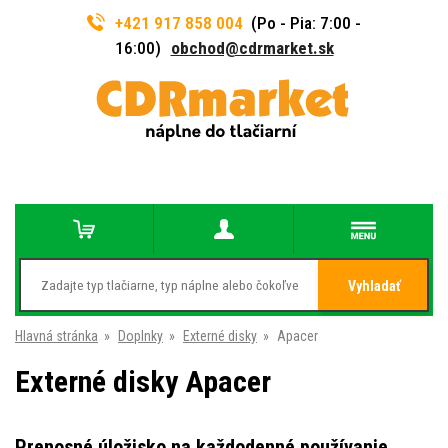
+421 917 858 004
(Po - Pia: 7:00 -
16:00)
obchod@cdrmarket.sk
Vyhladať
Hlavná stránka
»
Doplnky
»
Externé disky
»
Apacer
Externé disky Apacer
Prenosné úložisko na každodenné používanie