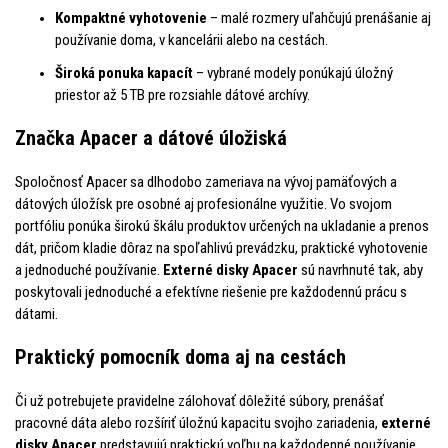
Kompaktné vyhotovenie
– malé rozmery uľahčujú prenášanie aj
používanie doma, v kancelárii alebo na cestách.
Široká ponuka kapacít
– vybrané modely ponúkajú úložný
priestor až 5 TB pre rozsiahle dátové archívy.
Značka Apacer a dátové úložiská
Spoločnosť Apacer sa dlhodobo zameriava na vývoj pamäťových a
dátových úložísk pre osobné aj profesionálne využitie. Vo svojom
portfóliu ponúka širokú škálu produktov určených na ukladanie a prenos
dát, pričom kladie dôraz na spoľahlivú prevádzku, praktické vyhotovenie
a jednoduché používanie.
Externé disky Apacer
sú navrhnuté tak, aby
poskytovali jednoduché a efektívne riešenie pre každodennú prácu s
dátami.
Praktický pomocník doma aj na cestách
Či už potrebujete pravidelne zálohovať dôležité súbory, prenášať
pracovné dáta alebo rozšíriť úložnú kapacitu svojho zariadenia,
externé
disky Apacer
predstavujú praktickú voľbu na každodenné používanie.