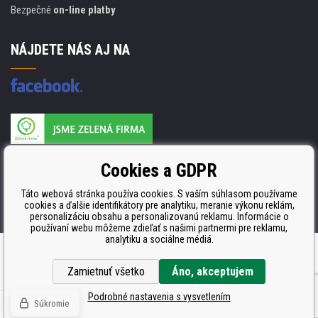
Bezpečné
on-line platby
NÁJDETE NÁS AJ NA
Výrobca náplňou je držiteľom certifikátu
Cookies a GDPR
ISO 9001, ISO 14001 a STMC.
Táto webová stránka používa cookies. S vaším súhlasom používame
cookies a ďalšie identifikátory pre analytiku, meranie výkonu reklám,
personalizáciu obsahu a personalizovanú reklamu. Informácie o
používaní webu môžeme zdieľať s našimi partnermi pre reklamu,
analytiku a sociálne médiá.
Ecommerce solutions
BINARGON.cz
Zamietnuť všetko
Áno, akceptujem
Podrobné nastavenia s vysvetlením
Súkromie
© Copyright CDRmarket.sk
Tonery a cartridge