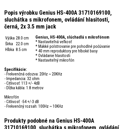
Popis výrobku Genius HS-400A 31710169100,
sluchátka s mikrofonem, ovládání hlasitosti,
černá, 2x 3.5 mm jack
Genius, HS-400A, slúchadlá s mikrofónom
Výška
28.0 cm
* Nastaviteľná veľkosť
Šírka
22.0 cm
* Mäkké polstrovanie pre pohodlné počúvanie
Hĺbka
8.5 cm
* 40 mm reproduktory pre hlboké basy
* Ovládanie hlasitosti
* Nastaviteľný mikrofón
Špecifikácie:
- Frekvenčná odozva: 20Hz ~ 20KHz
- Impedancia: 32 ohm
- Citlivosť: 113 +/- 4dB
- Dĺžka kábla: 1.8 metrov
Mikrofón
- Citlivosť: -54 +/-3 dB
- Frekvenčný rozsah: 100Hz ~ 10KHz
Produkty podobné na Genius HS-400A
31710169100, sluchátka s mikrofonem, ovládání