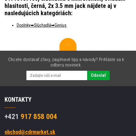
hlasitosti, černá, 2x 3.5 mm jack nájdete aj v
nasledujúcich kategóriách:
Doplnky
Slúchadlá
Genius
Chcete dostávať zľavy, zaujímavé tipy a návody? Prihláste sa k
odberu noviniek.
Odoslať
KONTAKTY
+421
917 858 004
obchod@cdrmarket.sk