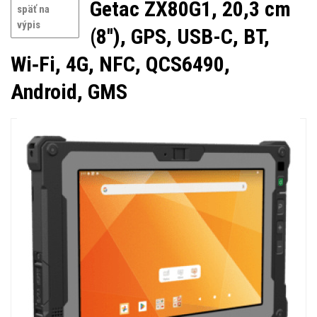
Getac ZX80G1, 20,3 cm
späť na
výpis
(8''), GPS, USB-C, BT,
Wi‑Fi, 4G, NFC, QCS6490,
Android, GMS