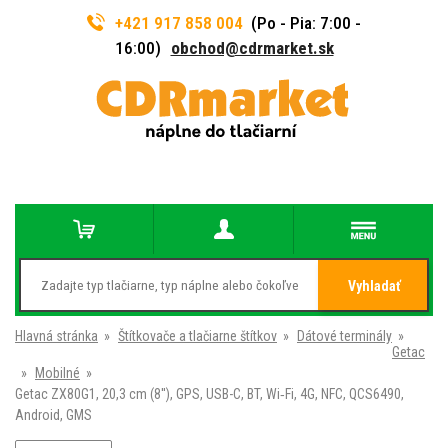
+421 917 858 004
(Po - Pia: 7:00 -
16:00)
obchod@cdrmarket.sk
Vyhladať
Hlavná stránka
»
Štítkovače a tlačiarne štítkov
»
Dátové terminály
»
Getac
»
Mobilné
»
Getac ZX80G1, 20,3 cm (8''), GPS, USB-C, BT, Wi‑Fi, 4G, NFC, QCS6490,
Android, GMS