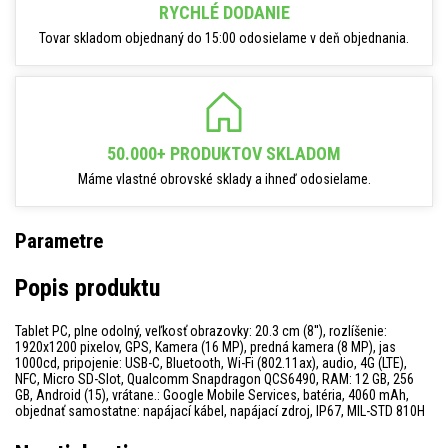
RYCHLÉ DODANIE
Tovar skladom objednaný do 15:00 odosielame v deň objednania.
50.000+ PRODUKTOV SKLADOM
Máme vlastné obrovské sklady a ihneď odosielame.
Parametre
Popis produktu
Tablet PC, plne odolný, veľkosť obrazovky: 20.3 cm (8''), rozlíšenie:
1920x1200 pixelov, GPS, Kamera (16 MP), predná kamera (8 MP), jas
1000cd, pripojenie: USB-C, Bluetooth, Wi-Fi (802.11ax), audio, 4G (LTE),
NFC, Micro SD-Slot, Qualcomm Snapdragon QCS6490, RAM: 12 GB, 256
GB, Android (15), vrátane.: Google Mobile Services, batéria, 4060 mAh,
objednať samostatne: napájací kábel, napájací zdroj, IP67, MIL-STD 810H