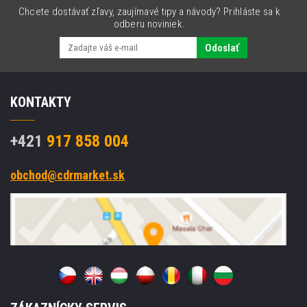
NFC,
Chcete dostávať zľavy, zaujímavé tipy a návody? Prihláste sa k
QCS6490,
odberu noviniek.
Android,
GMS
Odoslať
KONTAKTY
+421
917 858 004
obchod@cdrmarket.sk