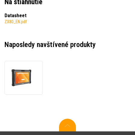
Na stiahnutie
Datasheet
ZX80_EN.pdf
Naposledy navštívené produkty
Getac
ZX80G1,
20,3
cm
(8''),
GPS,
USB-
C,
BT,
Wi‑Fi,
4G,