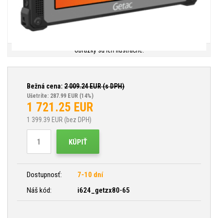
Obrázky sú len ilustračné.
Bežná cena:
2 009.24
EUR (s DPH)
Ušetríte: 287.99 EUR
(14%)
1 721.25
EUR
1 399.39
EUR (bez DPH)
KÚPIŤ
Dostupnosť:
7-10 dní
Náš kód:
i624_getzx80-65