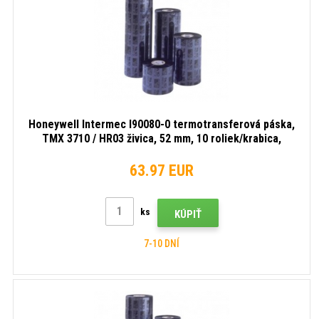
Honeywell Intermec I90080-0 termotransferová páska,
TMX 3710 / HR03 živica, 52 mm, 10 roliek/krabica,
čierna
63.97 EUR
ks
KÚPIŤ
7-10 DNÍ