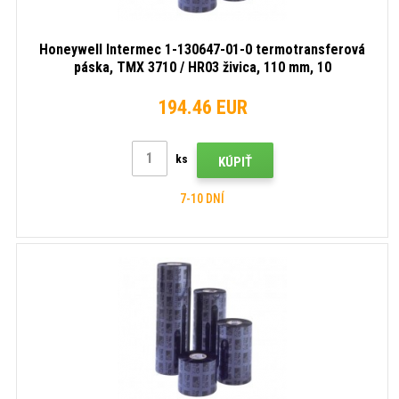
Honeywell Intermec 1-130647-01-0 termotransferová
páska, TMX 3710 / HR03 živica, 110 mm, 10
roliek/krabica, čierna
194.46 EUR
ks
KÚPIŤ
7-10 DNÍ