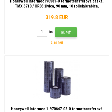
Honeywell Intermec I90581-0 termotransferová páska,
TMX 3710 / HR03 živica, 90 mm, 10 roliek/krabica,
čierna
319.8 EUR
ks
KÚPIŤ
7-10 DNÍ
Honeywell Intermec 1-970647-02-0 termotransferová