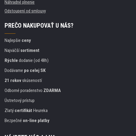
Náhradné plnenie
Odstoupení od smlouvy
PREČO NAKUPOVAŤ U NÁS?
Najlepšie
ceny
Najväčší
sortiment
Rýchle
dodanie (od 48h)
Dodávame
po celej SK
21 rokov
skúseností
Odborné poradenstvo
ZDARMA
Ústretový prístup
Zlatý
certifikát
Heureka
Bezpečné
on-line platby