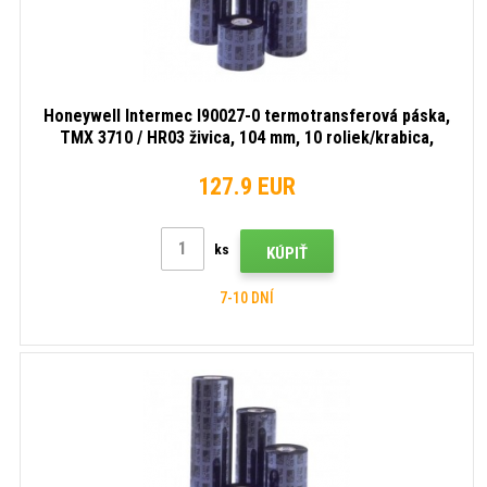
Honeywell Intermec I90027-0 termotransferová páska,
TMX 3710 / HR03 živica, 104 mm, 10 roliek/krabica,
čierna
127.9 EUR
ks
KÚPIŤ
7-10 DNÍ