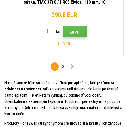
páska, TMX 3710 / HR03 živica, 110 mm, 10
roliek/krabica, čierna
390.8 EUR
ks
KÚPIŤ
7-10 DNÍ
1
2
Naše živicové fólie sú ideálnou voľbou pre aplikácie, kde je kľúčová
odolnosť a trvácnosť
. Vďaka svojmu unikátnemu zloženiu poskytujú
samolepiacim TTR etiketám vynikajúcu odolnosť voči oderu,
chemikáliám a extrémnym teplotám. To ich robí perfektnými na použitie
v priemyselných prostrediach, kde sa vyžaduje maximálna spoľahlivosť a
kvalita tlače.
Produkty Honeywell sú synonymom pre
inováciu a kvalitu
. Ich živicové