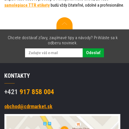
samolepiace TTR etikety
budú vždy čitateľné, odolné a profesionálne.
Chcete dostávať zľavy, zaujímavé tipy a návody? Prihláste sa k
odberu noviniek.
Odoslať
KONTAKTY
+421
917 858 004
obchod@cdrmarket.sk