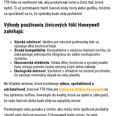
TTR fólie sú navrhnuté tak, aby poskytovali ostrú a čistú tlač, ktorá
vydrží. Či už potrebujete tlačiť čiarové kódy, texty alebo grafiku, môžete
sa spoľahnúť na to, že výsledky budú vždy perfektné.
Výhody používania živicových fólií Honeywell
zahŕňajú:
Vysoká odolnosť:
Ideálne pre náročné podmienky, kde sa
vyžaduje dlhá životnosť tlače.
Široká kompatibilita:
Kompatibilná s väčšinou tlačiarní na trhu, čo
zabezpečuje jednoduchú integráciu do vášho existujúceho
systému.
Ekonomická efektivita:
Vďaka dlhej životnosti a vysokej kvalite
tlače znižujú potrebu častej výmeny a tým šetria náklady.
Ekologická šetrnosť:
Vyrobené s ohľadom na životné prostredie,
čo zaisťuje minimálny dopad na našu planétu.
Ak hľadáte riešenie, ktoré kombinuje
výkon, spoľahlivosť a
udržateľnosť
, živicové TTR fólie pre
tlačiarne štítkov Honeywell
sú
tou správnou voľbou. Investujte do kvality, ktorá sa oplatí a zabezpečí,
že vaše tlačové úlohy budú vždy na najvyššej úrovni.
Preskúmajte našu ponuku a zistite, ako môžu tieto špičkové produkty
zlepšiť vaše tlačové procesy. S Honeywell máte istotu, že vaše