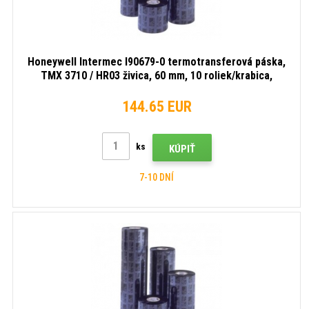
Honeywell Intermec I90679-0 termotransferová páska,
TMX 3710 / HR03 živica, 60 mm, 10 roliek/krabica,
čierna
144.65 EUR
ks
KÚPIŤ
7-10 DNÍ