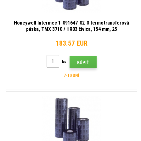
Honeywell Intermec 1-091647-02-0 termotransferová
páska, TMX 3710 / HR03 živica, 154 mm, 25
roliek/krabica, čierna
183.57 EUR
ks
KÚPIŤ
7-10 DNÍ