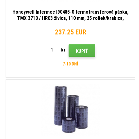
Honeywell Intermec I90485-0 termotransferová páska,
TMX 3710 / HR03 živica, 110 mm, 25 roliek/krabica,
čierna
237.25 EUR
ks
KÚPIŤ
7-10 DNÍ