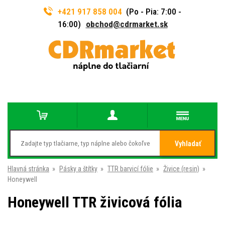
+421 917 858 004
(Po - Pia: 7:00 -
16:00)
obchod@cdrmarket.sk
Vyhladať
Hlavná stránka
»
Pásky a štítky
»
TTR barvicí fólie
»
Živice (resin)
»
Honeywell
Honeywell TTR živicová fólia