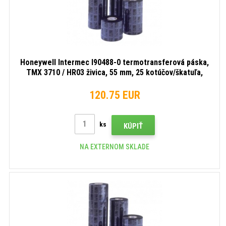
Honeywell Intermec I90488-0 termotransferová páska,
TMX 3710 / HR03 živica, 55 mm, 25 kotúčov/škatuľa,
čierna
120.75 EUR
ks
KÚPIŤ
NA EXTERNOM SKLADE