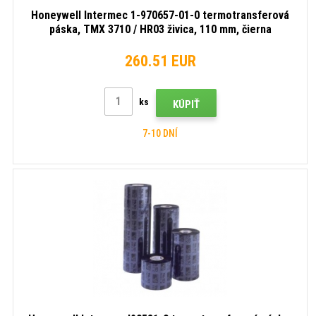
Honeywell Intermec 1-970657-01-0 termotransferová
páska, TMX 3710 / HR03 živica, 110 mm, čierna
260.51 EUR
ks
KÚPIŤ
7-10 DNÍ