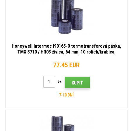
Honeywell Intermec I90165-0 termotransferová páska,
TMX 3710 / HR03 živica, 64 mm, 10 roliek/krabica,
čierna
77.45 EUR
ks
KÚPIŤ
7-10 DNÍ