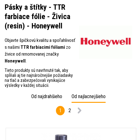
Pásky a štítky - TTR
farbiace fólie - Živica
(resin) - Honeywell
Objavte špičkovú kvalitu a spoľahlivosť
s našimi
TTR farbiacimi fóliami
zo
živice od renomovanej značky
Honeywell
.
Tieto produkty sú navrhnuté tak, aby
spĺňali aj tie najnáročnejšie požiadavky
na tlač a zabezpečovali vynikajúce
výsledky v každej situácii.
Od najdrahšieho
Od najlacnejšieho
1
2