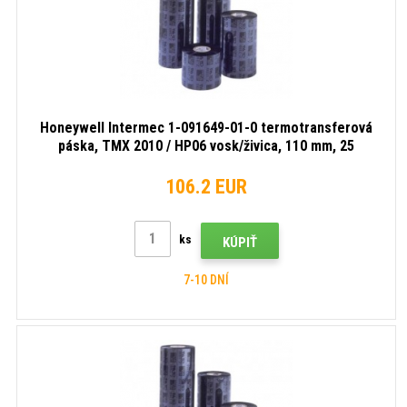
Honeywell Intermec 1-091649-01-0 termotransferová
páska, TMX 2010 / HP06 vosk/živica, 110 mm, 25
roliek/krabica, čierna
106.2 EUR
ks
KÚPIŤ
7-10 DNÍ