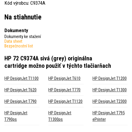
Kód výrobcu: C9374A
Na stiahnutie
Dokumenty
Dokumenty ke stažení
Data sheet
Bezpečnostní list
HP 72 C9374A sivá (grey) originálna
cartridge
možno použiť v týchto tlačiarňach
HP DesignJet T1100
HP DesignJet T610
HP DesignJet T1200
HP DesignJet T620
HP DesignJet T770
HP DesignJet T1300
HP DesignJet T790
HP DesignJet T1120
HP DesignJet T2300
HP DesignJet
HP DesignJet
HP DesignJet T795
T790ps
T1300ps
ePrinter