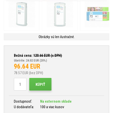
Obrázky sú len ilustračné.
Bežná cena:
120.66
EUR (s DPH)
Ušetríte: 24.02 EUR
(20%)
96.64
EUR
78.57
EUR (bez DPH)
KÚPIŤ
Dostupnosť:
Na externom sklade
U dodávateľa:
100 a viac kusov