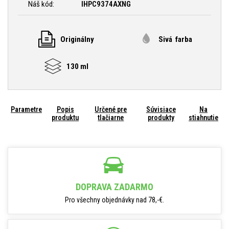
Náš kód:
IHPC9374AXNG
Originálny
Sivá farba
130 ml
Parametre
Popis
Určené pre
Súvisiace
Na
produktu
tlačiarne
produkty
stiahnutie
DOPRAVA ZADARMO
Pro všechny objednávky nad 78,-€.