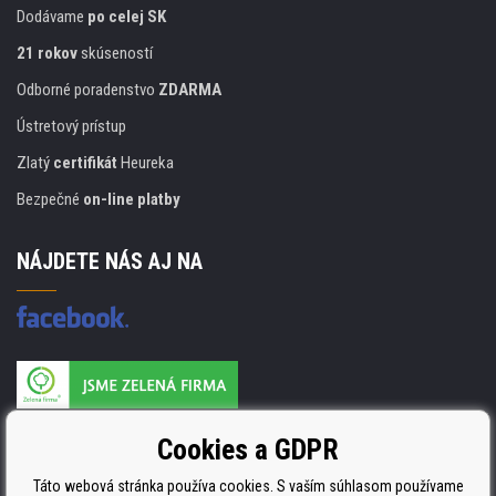
Dodávame
po celej SK
21 rokov
skúseností
Odborné poradenstvo
ZDARMA
Ústretový prístup
Zlatý
certifikát
Heureka
Bezpečné
on-line platby
NÁJDETE NÁS AJ NA
Výrobca náplňou je držiteľom certifikátu
Cookies a GDPR
ISO 9001, ISO 14001 a STMC.
Táto webová stránka používa cookies. S vaším súhlasom používame