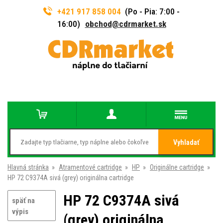
+421 917 858 004
(Po - Pia: 7:00 -
16:00)
obchod@cdrmarket.sk
Vyhladať
Hlavná stránka
»
Atramentové cartridge
»
HP
»
Originálne cartridge
»
HP 72 C9374A sivá (grey) originálna cartridge
HP 72 C9374A sivá
späť na
výpis
(grey) originálna