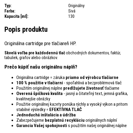
Typ:
Originálny
Farba:
Sivá
Kapacita [ml]:
130
Popis produktu
Originálna cartridge pre tlačiareň HP.
Skvelá voľba pre každodennú tlač
obchodných dokumentov, faktúr,
tabuliek, grafov alebo obrázkov.
Prečo kúpiť našu originálnu náplň?
Originálna cartridge = záruka
priamo od výrobcu tlačiarne
100 % použitie v tlačiarni
- spoľahlivá a bezproblémová tlač
Použitím originálnej náplne
predlžujete životnosť
tlačiarne
Overená špičková kvalita
- jasný a čitateľný text, jemná grafika,
kvalitnejšie obrázky
Použitie originálnej kazety ponúka rýchly a vysoký výkon a pritom
stabilné výsledky =
EFEKTÍVNA TLAČ
Jednoduchá inštalácia a údržba
Zabezpečujeme
bezplatnú recykláciu
originálnych náplní
Garancia Vašej spokojnosti
s použitím našej originálnej náplne