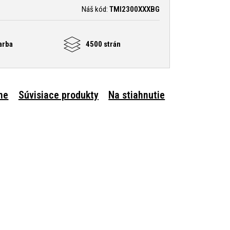
Náš kód:
TMI2300XXXBG
arba
4500 strán
ne
Súvisiace produkty
Na stiahnutie