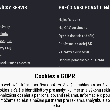
ÍCKY SERVIS
PREČO NAKUPOVAŤ U NÁ
Najlepšie
ceny
, návody
Najväčší
sortiment
platby
Rýchle
dodanie (od 48h)
hod (B2B
Dodávame
po celej SK
azy FAQ
21 rokov
skúseností
a
Odborné poradenstvo
ZDARMA
podmienky a cookies
Ústretový prístup
Cookies a GDPR
Zlatý
certifikát
Heureka
 inštitúcie
lačiarní
to webová stránka používa cookies. S vaším súhlasom použív
Bezpečné
on-line platby
okies a ďalšie identifikátory pre analytiku, meranie výkonu rekl
plnenie
nalizáciu obsahu a personalizovanú reklamu. Informácie o pou
í od smlouvy
môžeme zdieľať s našimi partnermi pre reklamu, analytiku a so
médiá.