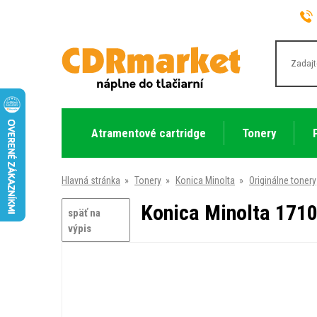
Atramentové cartridge
Tonery
Hlavná stránka
»
Tonery
»
Konica Minolta
»
Originálne tonery
Konica Minolta 1710-
späť na
výpis