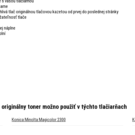
 s vašou tlačiarňou
iarne
hlivá tlač originálnou tlačovou kazetou od prvej do poslednej stránky
žateľnosť tlače
ej náplne
plní
 originálny toner
možno použiť v týchto tlačiarňach
Konica Minolta Magicolor 2300
K