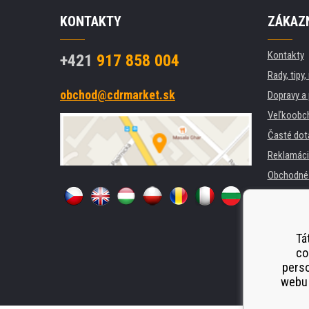
KONTAKTY
ZÁKAZN
Kontakty
+421
917 858 004
Rady, tipy
obchod@cdrmarket.sk
Dopravy a 
Veľkoobc
Časté dot
Reklamáci
Obchodné 
GDPR
Pre firmy a
Prenájom t
Tá
co
Náhradné 
perso
Odstoupen
webu 