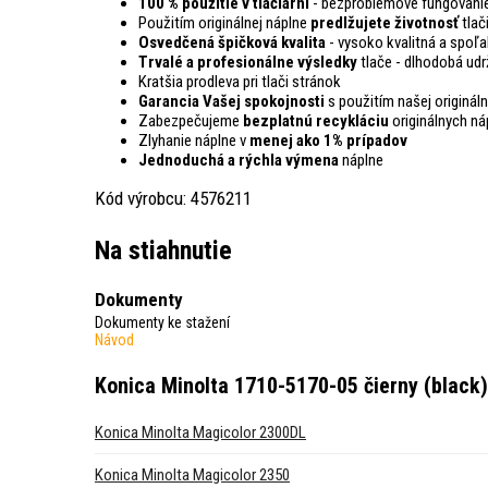
100 % použitie v tlačiarni
- bezproblémové fungovanie
Použitím originálnej náplne
predlžujete životnosť
tlač
Osvedčená špičková kvalita
- vysoko kvalitná a spoľa
Trvalé a profesionálne výsledky
tlače - dlhodobá udr
Kratšia prodleva pri tlači stránok
Garancia Vašej spokojnosti
s použitím našej origináln
Zabezpečujeme
bezplatnú recykláciu
originálnych ná
Zlyhanie náplne v
menej ako 1% prípadov
Jednoduchá a rýchla výmena
náplne
Kód výrobcu: 4576211
Na stiahnutie
Dokumenty
Dokumenty ke stažení
Návod
Konica Minolta 1710-5170-05 čierny (black)
Konica Minolta Magicolor 2300DL
Konica Minolta Magicolor 2350