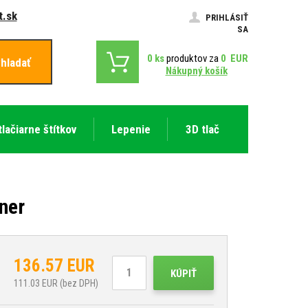
.sk
PRIHLÁSIŤ
SA
0
ks
produktov za
0
EUR
hladať
Nákupný košík
tlačiarne štítkov
Lepenie
3D tlač
ner
136.57
EUR
KÚPIŤ
111.03
EUR (bez DPH)