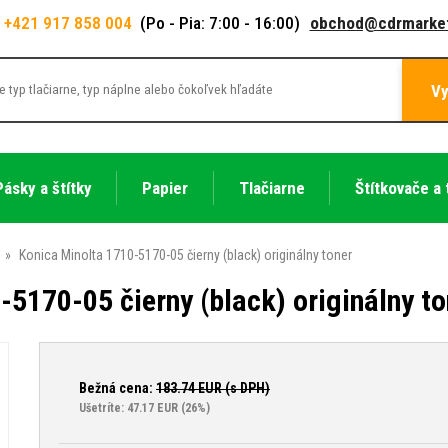
+421 917 858 004
(Po - Pia: 7:00 - 16:00)
obchod@cdrmarket
Vy
Pásky a štítky
Papier
Tlačiarne
Štítkovače a 
»
Konica Minolta 1710-5170-05 čierny (black) originálny toner
5170-05 čierny (black) originálny to
Bežná cena:
183.74
EUR (s DPH)
Ušetríte: 47.17 EUR
(26%)