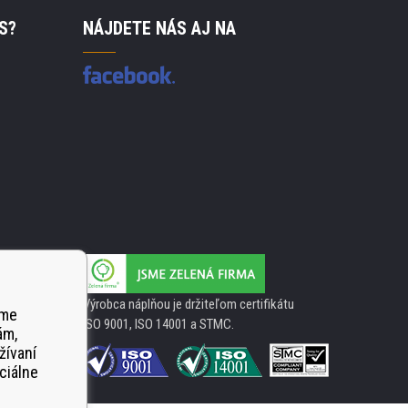
S?
NÁJDETE NÁS AJ NA
Výrobca náplňou je držiteľom certifikátu
ame
ISO 9001, ISO 14001 a STMC.
ám,
žívaní
ciálne