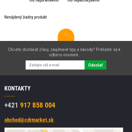
Nenájdený žiadny produkt
Chcete dostávať zľavy, zaujímavé tipy a návody? Prihláste sa k
odberu noviniek.
Odoslať
KONTAKTY
+421
917 858 004
obchod@cdrmarket.sk