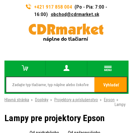
+421 917 858 004
(Po - Pia: 7:00 -
16:00)
obchod@cdrmarket.sk
Vyhladať
Hlavná stránka
»
Doplnky
»
Projektory a príslušenstvo
»
Epson
»
Lampy
Lampy pre projektory Epson
Od najdrahšieho
Od najlacnejšieho