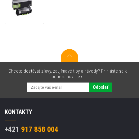
Lexmark
522HE,
52D2H0E
čierna
(black)
originálny
toner
Chcete dostávať zľavy, zaujímavé tipy a návody? Prihláste sa k
odberu noviniek.
Odoslať
KONTAKTY
+421
917 858 004