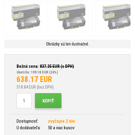
Obrázky sú len ilustračné.
Bežná cena:
837.35
EUR (s DPH)
Ušetríte: 199.18 EUR
(24%)
638.17
EUR
518.84
EUR (bez DPH)
KÚPIŤ
Dostupnosť:
zvyčajne 2 dni
U dodávateľa:
50 a viac kusov