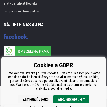
Zlatý
certifikát
Heureka
Bezpečné
on-line platby
NÁJDETE NÁS AJ NA
Výrobca náplňou je držiteľom certifikátu
Cookies a GDPR
ISO 9001, ISO 14001 a STMC.
Táto webová stránka používa cookies. S vaším súhlasom používame
cookies a ďalšie identifikátory pre analytiku, meranie výkonu reklám,
personalizáciu obsahu a personalizovanú reklamu. Informácie o
používaní webu môžeme zdieľať s našimi partnermi pre reklamu,
analytiku a sociálne médiá.
Ecommerce solutions
BINARGON.cz
Zamietnuť všetko
Áno, akceptujem