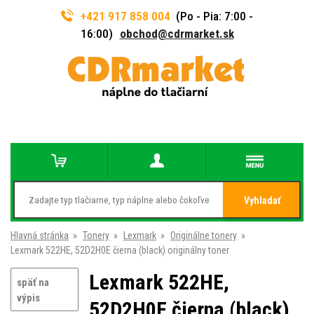
+421 917 858 004
(Po - Pia: 7:00 -
16:00)
obchod@cdrmarket.sk
Vyhladať
Hlavná stránka
»
Tonery
»
Lexmark
»
Originálne tonery
»
Lexmark 522HE, 52D2H0E čierna (black) originálny toner
Lexmark 522HE,
späť na
výpis
52D2H0E čierna (black)