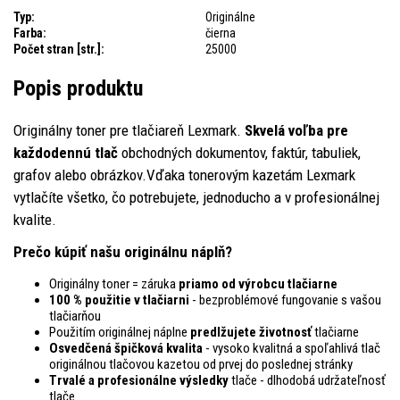
Typ:
Originálne
Farba:
čierna
Počet stran [str.]:
25000
Popis produktu
Originálny toner pre tlačiareň Lexmark.
Skvelá voľba pre
každodennú tlač
obchodných dokumentov, faktúr, tabuliek,
grafov alebo obrázkov.Vďaka tonerovým kazetám Lexmark
vytlačíte všetko, čo potrebujete, jednoducho a v profesionálnej
kvalite.
Prečo kúpiť našu originálnu náplň?
Originálny toner = záruka
priamo od výrobcu tlačiarne
100 % použitie v tlačiarni
- bezproblémové fungovanie s vašou
tlačiarňou
Použitím originálnej náplne
predlžujete životnosť
tlačiarne
Osvedčená špičková kvalita
- vysoko kvalitná a spoľahlivá tlač
originálnou tlačovou kazetou od prvej do poslednej stránky
Trvalé a profesionálne výsledky
tlače - dlhodobá udržateľnosť
tlače