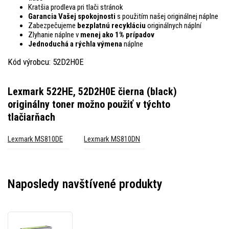
Kratšia prodleva pri tlači stránok
Garancia Vašej spokojnosti
s použitím našej originálnej náplne
Zabezpečujeme
bezplatnú recykláciu
originálnych náplní
Zlyhanie náplne v
menej ako 1% prípadov
Jednoduchá a rýchla výmena
náplne
Kód výrobcu: 52D2H0E
Lexmark 522HE, 52D2H0E čierna (black)
originálny toner
možno použiť v týchto
tlačiarňach
Lexmark MS810DE
Lexmark MS810DN
Naposledy navštívené produkty