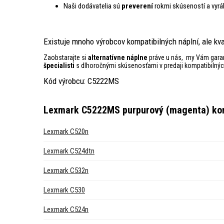
Naši dodávatelia sú
preverení
rokmi skúseností a vyrá
Existuje mnoho výrobcov kompatibilných náplní, ale kva
Zaobstarajte si
alternatívne náplne
práve u nás, my Vám gar
špecialisti
s dlhoročnými skúsenosťami v predaji kompatibilných
Kód výrobcu: C5222MS
Lexmark C5222MS purpurový (magenta) kom
Lexmark C520n
Lexmark C524dtn
Lexmark C532n
Lexmark C530
Lexmark C524n