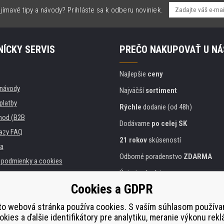
jímavé tipy a návody? Prihláste sa k odberu noviniek.
ÍCKY SERVIS
PREČO NAKUPOVAŤ U NÁ
Najlepšie
ceny
, návody
Najväčší
sortiment
platby
Rýchle
dodanie (od 48h)
hod (B2B
Dodávame
po celej SK
azy FAQ
21 rokov
skúseností
a
Odborné poradenstvo
ZDARMA
podmienky a cookies
Ústretový prístup
Cookies a GDPR
Zlatý
certifikát
Heureka
 inštitúcie
lačiarní
to webová stránka používa cookies. S vaším súhlasom použív
Bezpečné
on-line platby
okies a ďalšie identifikátory pre analytiku, meranie výkonu rekl
plnenie