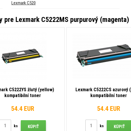
Lexmark C520
ty pre
Lexmark C5222MS purpurový (magenta) k
ark C5222YS žlutý (yellow)
Lexmark C5222CS azurový (
kompatibilní toner
kompatibilní toner
54.4 EUR
54.4 EUR
ks
ks
KÚPIŤ
KÚPIŤ