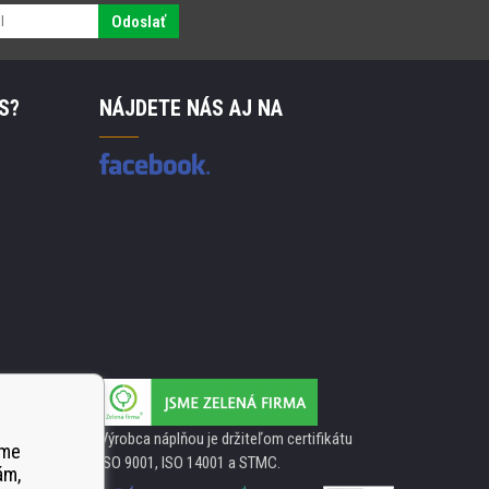
Odoslať
S?
NÁJDETE NÁS AJ NA
Výrobca náplňou je držiteľom certifikátu
ame
ISO 9001, ISO 14001 a STMC.
ám,