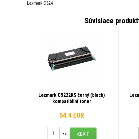
Lexmark C524
Súvisiace produk
Lexmark C5222KS černý (black)
Lexm
kompatibilní toner
54.4 EUR
ks
KÚPIŤ