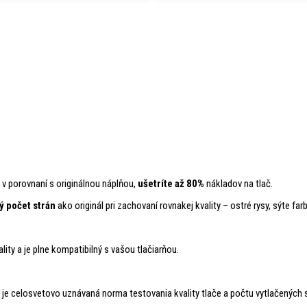
 v porovnaní s originálnou náplňou,
ušetríte až 80%
nákladov na tlač.
ý počet strán
ako originál pri zachovaní rovnakej kvality – ostré rysy, sýte farb
lity a je plne kompatibilný s vašou tlačiarňou.
o je celosvetovo uznávaná norma testovania kvality tlače a počtu vytlačených 