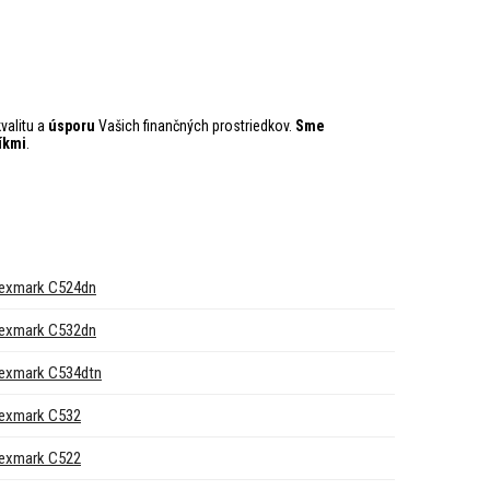
valitu a
úsporu
Vašich finančných prostriedkov.
Sme
íkmi
.
exmark C524dn
exmark C532dn
exmark C534dtn
exmark C532
exmark C522