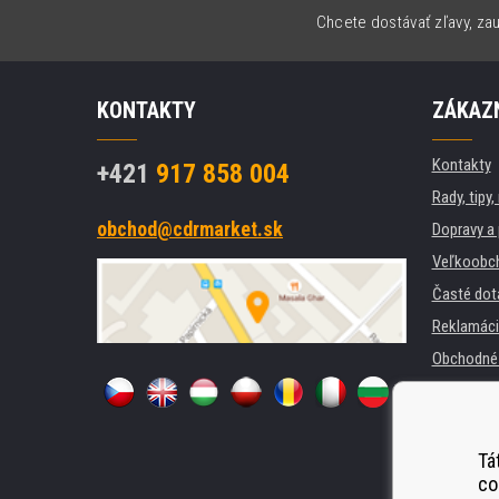
Chcete dostávať zľavy, zau
KONTAKTY
ZÁKAZN
Kontakty
+421
917 858 004
Rady, tipy
obchod@cdrmarket.sk
Dopravy a 
Veľkoobc
Časté dot
Reklamáci
Obchodné 
GDPR
Pre firmy a
Prenájom t
Tá
co
Náhradné 