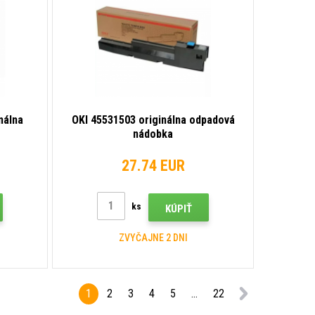
nálna
OKI 45531503 originálna odpadová
nádobka
27.74 EUR
ks
KÚPIŤ
ZVYČAJNE 2 DNI
1
2
3
4
5
...
22