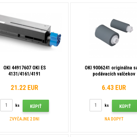
OKI 44917607 OKI ES
OKI 9006241 originálna s
4131/4161/4191
podávacích valčekov
21.22 EUR
6.43 EUR
ks
ks
KÚPIŤ
KÚPIŤ
ZVYČAJNE 2 DNI
NA DOPYT