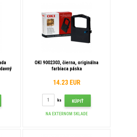
ada
OKI 9002303, čierna, originálna
ídavný
farbiaca páska
14.23 EUR
ks
KÚPIŤ
NA EXTERNOM SKLADE