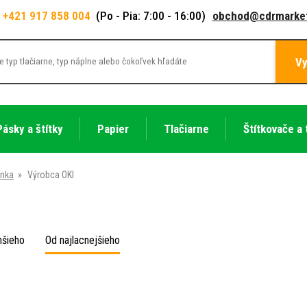
+421 917 858 004
(Po - Pia: 7:00 - 16:00)
obchod@cdrmarket
Vy
Pásky a štítky
Papier
Tlačiarne
Štítkovače a 
ánka
»
Výrobca OKI
hšieho
Od najlacnejšieho