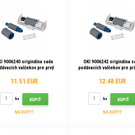
I 9006240 originálna sada
OKI 9006242 originálna s
dávacích valčekov pre prvý
podávacích valčekov pre pr
zásobník
zásobník
11.51 EUR
12.48 EUR
ks
ks
KÚPIŤ
KÚPIŤ
NA DOPYT
NA DOPYT