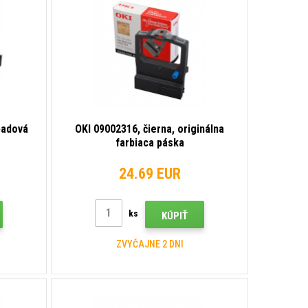
padová
OKI 09002316, čierna, originálna
farbiaca páska
24.69 EUR
ks
KÚPIŤ
ZVYČAJNE 2 DNI