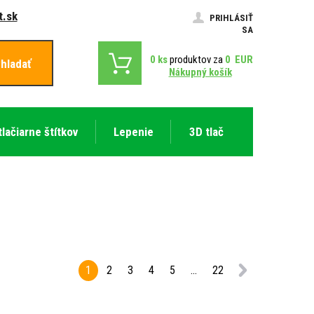
.sk
PRIHLÁSIŤ
SA
0
ks
produktov za
0
EUR
hladať
Nákupný košík
tlačiarne štítkov
Lepenie
3D tlač
1
2
3
4
5
...
22