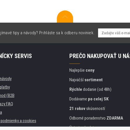
jímavé tipy a návody? Prihláste sa k odberu noviniek.
ÍCKY SERVIS
PREČO NAKUPOVAŤ U NÁ
Najlepšie
ceny
, návody
Najväčší
sortiment
platby
Rýchle
dodanie (od 48h)
hod (B2B
Dodávame
po celej SK
azy FAQ
21 rokov
skúseností
a
Odborné poradenstvo
ZDARMA
podmienky a cookies
Ústretový prístup