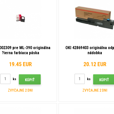
002309 pre ML-390 originálna
OKI 42869403 originálna od
?ierna farbiaca páska
nádobka
19.45 EUR
20.12 EUR
ks
ks
KÚPIŤ
KÚPIŤ
ZVYČAJNE 2 DNI
ZVYČAJNE 2 DNI