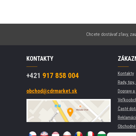
Chcete dostávať zľavy, zau
KONTAKTY
ZÁKAZN
Kontakty
+421
917 858 004
Rady, tipy
obchod@cdrmarket.sk
Dopravy a 
Veľkoobc
Časté dot
Reklamáci
Obchodné 
GDPR