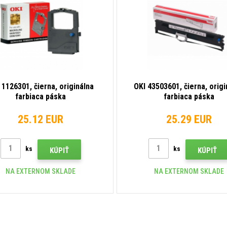
 1126301, čierna, originálna
OKI 43503601, čierna, origi
farbiaca páska
farbiaca páska
25.12 EUR
25.29 EUR
ks
ks
KÚPIŤ
KÚPIŤ
NA EXTERNOM SKLADE
NA EXTERNOM SKLADE