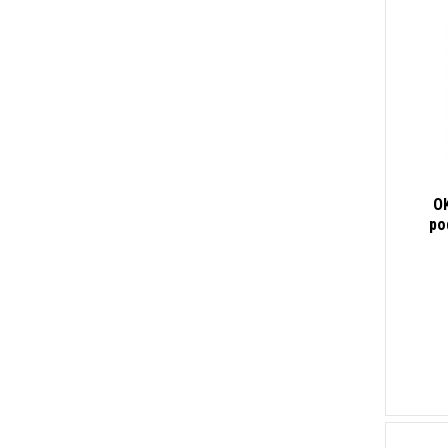
OK
po