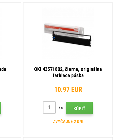
ada
OKI 43571802, čierna, originálna
farbiaca páska
10.97 EUR
ks
KÚPIŤ
ZVYČAJNE 2 DNI