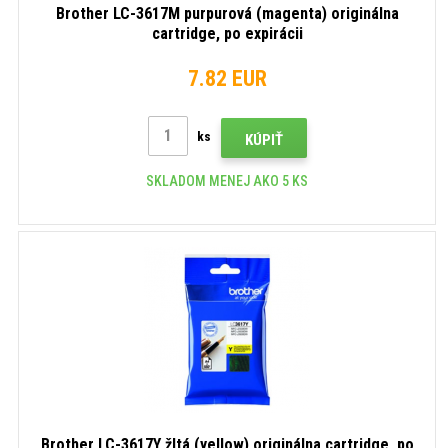
Brother LC-3617M purpurová (magenta) originálna
cartridge, po expirácii
7.82 EUR
ks
KÚPIŤ
SKLADOM MENEJ AKO 5 KS
Brother LC-3617Y žltá (yellow) originálna cartridge, po