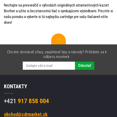
Nechajte sa presvedčiť o výhodách originálnych atramentových kaziet
Brother a užite si bezstarostnú tlač s vynikajúcimi výsledkami. Prezrite si
našu ponuku a vyberte si tú najlepšiu cartridge pre vašu tlačiareň ešte
dnes!
Chcete dostávať zľavy, zaujímavé tipy a návody? Prihláste sa k
odberu noviniek.
Odoslať
KONTAKTY
+421
917 858 004
obchod@cdrmarket.sk