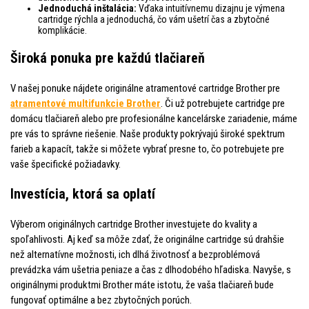
Jednoduchá inštalácia:
Vďaka intuitívnemu dizajnu je výmena
cartridge rýchla a jednoduchá, čo vám ušetrí čas a zbytočné
komplikácie.
Široká ponuka pre každú tlačiareň
V našej ponuke nájdete originálne atramentové cartridge Brother pre
atramentové multifunkcie Brother
. Či už potrebujete cartridge pre
domácu tlačiareň alebo pre profesionálne kancelárske zariadenie, máme
pre vás to správne riešenie. Naše produkty pokrývajú široké spektrum
farieb a kapacít, takže si môžete vybrať presne to, čo potrebujete pre
vaše špecifické požiadavky.
Investícia, ktorá sa oplatí
Výberom originálnych cartridge Brother investujete do kvality a
spoľahlivosti. Aj keď sa môže zdať, že originálne cartridge sú drahšie
než alternatívne možnosti, ich dlhá životnosť a bezproblémová
prevádzka vám ušetria peniaze a čas z dlhodobého hľadiska. Navyše, s
originálnymi produktmi Brother máte istotu, že vaša tlačiareň bude
fungovať optimálne a bez zbytočných porúch.