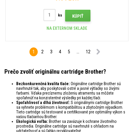
ks
KÚPIŤ
NA EXTERNOM SKLADE
1
2
3
4
5
...
12
Prečo zvoliť originálnu cartridge Brother?
Bezkonkurenčná kvalita tlače:
Originálne cartridge Brother sú
navrhnuté tak, aby poskytovali ostré a jasné výtlačky so živými
farbami. Vďaka precíznemu zloženiu atramentu sa môžete
spoľahnúť na konzistentné výsledky pri každej tlači.
Spoľahlivosť a dlhá životnosť:
S originálnymi cartridge Brother
sa vyhnete problémom s kompatibilitou a zbytočným výpadkom.
Tieto cartridge sú testované a certifikované pre optimálny výkon s
vašou tlačiarňou Brother.
Ekologická voľba:
Brother sa zaväzuje k ochrane životného
prostredia. Originálne cartridge sú navrhnuté s ohľadom na
udržateľnosť a sú ľahko recyklovateľné.