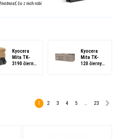
životnosť
, čo z nich robí
Kyocera
Kyocera
Mita TK-
Mita TK-
3190 čierny
120 čierny
(black)
(black)
originálny
originálny
toner
toner
1
2
3
4
5
...
23