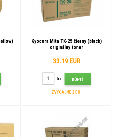
yellow)
Kyocera Mita TK-25 čierny (black)
originálny toner
33.19 EUR
ks
KÚPIŤ
ZVYČAJNE 2 DNI