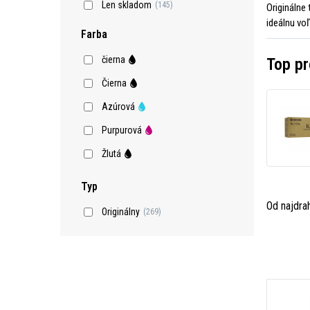
Len skladom
(145)
Originálne
ideálnu vo
Farba
čierna
Top pr
Čierna
Azúrová
Purpurová
Žlutá
Typ
Od najdra
Originálny
(269)