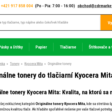
+421 917 858 004
(Po - Pia: 7:00 - 16:00)
obchod@cdrmarket
Vy
Pásky a štítky
Papier
Tlačiarne
Štítkovače a 
ánka
»
Tonery
»
Kyocera Mita
»
Originálne tonery
nálne tonery do tlačiarní Kyocera Mit
álne tonery Kyocera Mita: Kvalita, na ktorú sa
ašej exkluzívnej kategórii
Originálne tonery Kyocera Mita
, kde sa stretáva 
nčnou kvalitou tlače. Ak hľadáte spoľahlivé riešenie pre vaše tlačové potreby