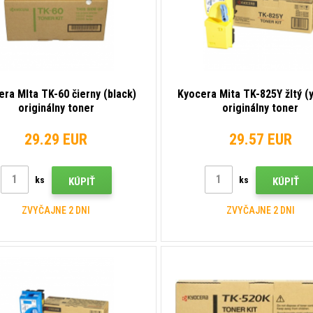
era MIta TK-60 čierny (black)
Kyocera Mita TK-825Y žltý (
originálny toner
originálny toner
29.29 EUR
29.57 EUR
ks
ks
KÚPIŤ
KÚPIŤ
ZVYČAJNE 2 DNI
ZVYČAJNE 2 DNI