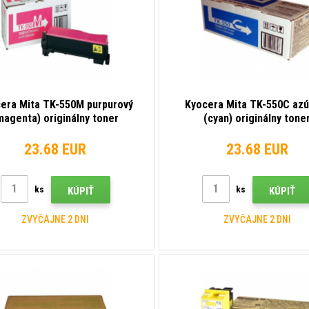
era Mita TK-550M purpurový
Kyocera Mita TK-550C azú
magenta) originálny toner
(cyan) originálny tone
23.68 EUR
23.68 EUR
ks
ks
KÚPIŤ
KÚPIŤ
ZVYČAJNE 2 DNI
ZVYČAJNE 2 DNI