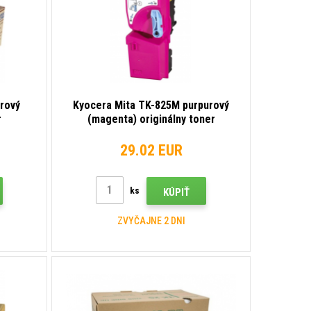
rový
Kyocera Mita TK-825M purpurový
r
(magenta) originálny toner
29.02 EUR
ks
KÚPIŤ
ZVYČAJNE 2 DNI