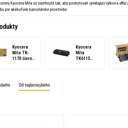
 tonery Kyocera Mita sú navrhnuté tak, aby poskytovali
vynikajúci výkon
a
dlhú 
ľbu pre akékoľvek kancelárske prostredie.
odukty
Kyocera
Kyocera
Mita TK-
Mita
1170 čierny
TK6115
(black)
1T02P10NL0
originálny
čierny
toner
(black)
originálny
hšieho
Od najlacnejšieho
toner