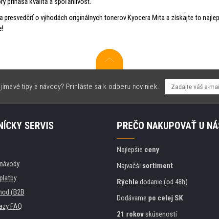
orý prináša kvalita a spoľahlivosť.
a presvedčiť o výhodách originálnych tonerov Kyocera Mita a získajte to najlep
e!
jímavé tipy a návody? Prihláste sa k odberu noviniek.
ÍCKY SERVIS
PREČO NAKUPOVAŤ U NÁ
Najlepšie
ceny
, návody
Najväčší
sortiment
platby
Rýchle
dodanie (od 48h)
hod (B2B
Dodávame
po celej SK
azy FAQ
21 rokov
skúseností