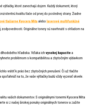
sné výtlačky, ktoré zanechajú dojem. Každý dokument, ktorý
zistentnú kvalitu tlače od prvej do poslednej strany. Žiadne
ové tlačiarne Kyocera Mita
alebo
laserové multifunkčné
.
ej zodpovednosti. Originálne tonery sú navrhnuté s ohľadom na
j z dlhodobého hľadiska. Vďaka ich
vysokej kapacite
a
sa vyhnete problémom s kompatibilitou a zbytočným výdavkom
hlo vrátiť k práci bez zbytočných prerušení. Či už tlačíte
spoľahnúť na to, že vaše výtlačky budú vždy vyzerať skvele.
kvalitu vašich dokumentov. S originálnymi tonermi Kyocera Mita
erte si z našej širokej ponuky originálnych tonerov a zažite