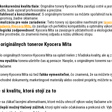
konkurenčná kvalita tlače:
Originálne tonery Kyocera Mita zaisťujú ostré a ja
ačíte, bude vyzerať profesionálne a precízne.
ľahlivosť a konzistentnosť:
S originálnymi tonermi sa môžete spoľahnúť na kon
promisy, žiadne sklamanie.
imalizácia pre vaše zariadenie:
Tieto tonery sú špeciálne navrhnuté pre
laser
iadenia Kyocera Mita
, čo zaisťuje ich perfektnú kompatibilitu a optimálny výkon
logická zodpovednosť:
Kyocera Mita sa zaväzuje k udržateľnosti a ekologick
otné prostredie, čo znamená menej odpadu a nižšiu uhlíkovú stopu.
originálnych tonerov Kyocera Mita
do originálnych tonerov Kyocera Mita sa oplatí nielen z hľadiska kvality, ale a
mu využitiu
tonera ušetríte čas aj peniaze. Navyše, s originálnymi tonermi 
lačiarne.
 tonery Kyocera Mita sú tiež
ľahko vymeniteľné
, čo znamená, že sa môžete rýc
bchodné dokumenty, marketingové materiály alebo osobné projekty, môžete sa 
si kvalitu, ktorá stojí za to
 sa zlákať lacnými alternatívami, ktoré môžu ohroziť výkon vašej tlačiarne a 
jlepší možný tlačový zážitok
, ktorý splní vaše očakávania a prekoná ich. Vyb