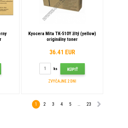
erny
Kyocera Mita TK-510Y žltý (yellow)
r
originálny toner
36.41 EUR
ks
KÚPIŤ
ZVYČAJNE 2 DNI
1
2
3
4
5
...
23