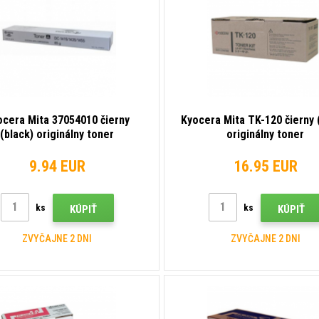
ocera Mita 37054010 čierny
Kyocera Mita TK-120 čierny 
(black) originálny toner
originálny toner
9.94 EUR
16.95 EUR
ks
ks
KÚPIŤ
KÚPIŤ
ZVYČAJNE 2 DNI
ZVYČAJNE 2 DNI