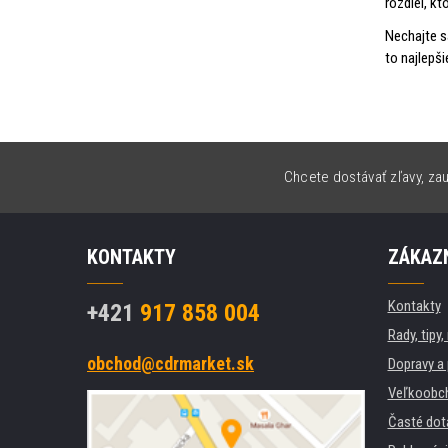
rozdiel, kt
Nechajte s
to najlepši
Chcete dostávať zľavy, zau
KONTAKTY
ZÁKAZN
Kontakty
+421
917 858 004
Rady, tipy
obchod@cdrmarket.sk
Dopravy a 
Veľkoobc
Časté dot