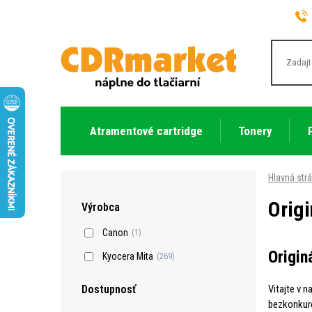
Atramentové cartridge
Tonery
Hlavná str
Origi
Výrobca
Canon
(1)
Origin
Kyocera Mita
(269)
Vitajte v n
Dostupnosť
bezkonkure