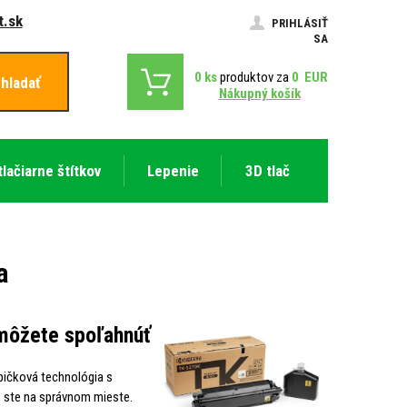
.sk
PRIHLÁSIŤ
SA
0
ks
produktov za
0
EUR
hladať
Nákupný košík
tlačiarne štítkov
Lepenie
3D tlač
a
 môžete spoľahnúť
špičková technológia s
, ste na správnom mieste.