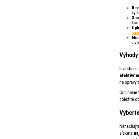
Bez
vytl
Spo
kom
Opt
zar
Eko
živ
Výhody 
Investícia 
efektívne
na opravy t
Originálne
dôležité o
Vyberte 
Nenechajte
získate
na