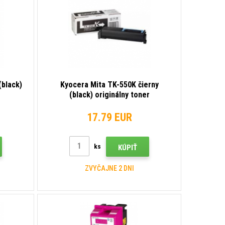
(black)
Kyocera Mita TK-550K čierny
(black) originálny toner
17.79 EUR
ks
KÚPIŤ
ZVYČAJNE 2 DNI