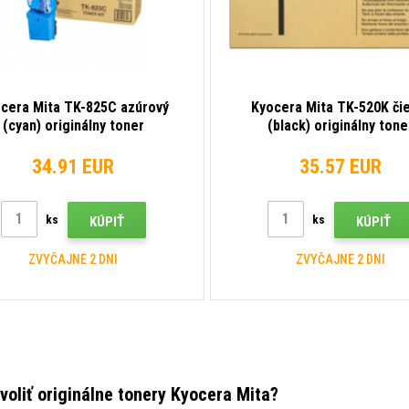
cera Mita TK-825C azúrový
Kyocera Mita TK-520K či
(cyan) originálny toner
(black) originálny tone
34.91 EUR
35.57 EUR
ks
ks
KÚPIŤ
KÚPIŤ
ZVYČAJNE 2 DNI
ZVYČAJNE 2 DNI
voliť originálne tonery Kyocera Mita?