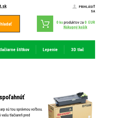
.sk
PRIHLÁSIŤ
SA
0
ks
produktov za
0
EUR
hladať
Nákupný košík
tlačiarne štítkov
Lepenie
3D tlač
 spoľahnúť
Sharp sú tou správnou voľbou.
i vašu tlačiareň pred