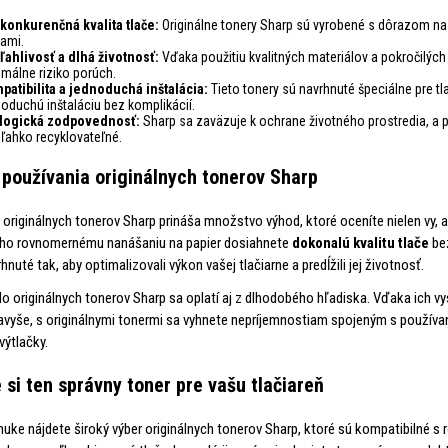
konkurenčná kvalita tlače:
Originálne tonery Sharp sú vyrobené s dôrazom na de
bami.
ľahlivosť a dlhá životnosť:
Vďaka použitiu kvalitných materiálov a pokročilých
imálne riziko porúch.
patibilita a jednoduchá inštalácia:
Tieto tonery sú navrhnuté špeciálne pre tla
oduchú inštaláciu bez komplikácií.
logická zodpovednosť:
Sharp sa zaväzuje k ochrane životného prostredia, a p
 ľahko recyklovateľné.
používania originálnych tonerov Sharp
 originálnych tonerov Sharp prináša množstvo výhod, ktoré oceníte nielen vy, 
eho rovnomernému nanášaniu na papier dosiahnete
dokonalú kvalitu tlače
bez
hnuté tak, aby optimalizovali výkon vašej tlačiarne a predĺžili jej životnosť.
do originálnych tonerov Sharp sa oplatí aj z dlhodobého hľadiska. Vďaka ich vyso
avyše, s originálnymi tonermi sa vyhnete nepríjemnostiam spojeným s používan
výtlačky.
 si ten správny toner pre vašu tlačiareň
nuke nájdete široký výber originálnych tonerov Sharp, ktoré sú kompatibilné s 