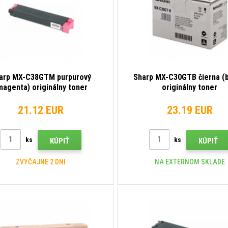
arp MX-C38GTM purpurový
Sharp MX-C30GTB čierna (b
magenta) originálny toner
originálny toner
21.12 EUR
23.19 EUR
ks
ks
KÚPIŤ
KÚPIŤ
ZVYČAJNE 2 DNI
NA EXTERNOM SKLADE