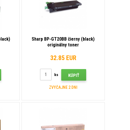
lack)
Sharp BP-GT20BB čierny (black)
originálny toner
32.85 EUR
ks
KÚPIŤ
ZVYČAJNE 2 DNI