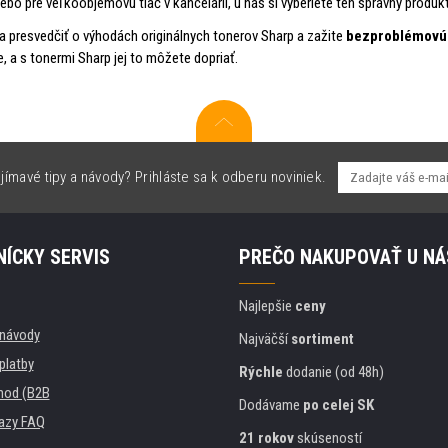
lebo pre veľkoobjemovú tlač v kancelárii, u nás si vyberiete ten správny produkt
a presvedčiť o výhodách originálnych tonerov Sharp a zažite
bezproblémovú 
e, a s tonermi Sharp jej to môžete dopriať.
jímavé tipy a návody? Prihláste sa k odberu noviniek.
ÍCKY SERVIS
PREČO NAKUPOVAŤ U NÁ
Najlepšie
ceny
, návody
Najväčší
sortiment
platby
Rýchle
dodanie (od 48h)
hod (B2B
Dodávame
po celej SK
azy FAQ
21 rokov
skúseností