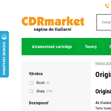
Atramentové cartridge
Tonery
Hlavná str
Origi
Výrobca
Ricoh
(3)
Origin
Sharp
(120)
Ak hľadát
Dostupnosť
Tieto tone