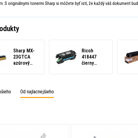
. S originálnymi tonermi Sharp si môžete byť istí, že každý váš dokument bud
odukty
Sharp MX-
Ricoh
23GTCA
418447
azúrový
čierny
(cyan)
(black)
originálny
originálny
toner
toner
hšieho
Od najlacnejšieho