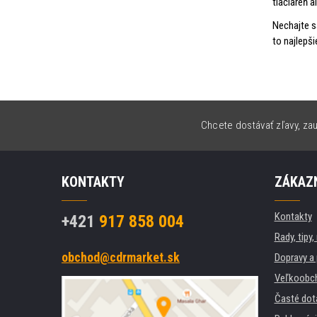
tlačiareň a
Nechajte s
to najlepši
Chcete dostávať zľavy, zau
KONTAKTY
ZÁKAZN
Kontakty
+421
917 858 004
Rady, tipy
obchod@cdrmarket.sk
Dopravy a 
Veľkoobc
Časté dot