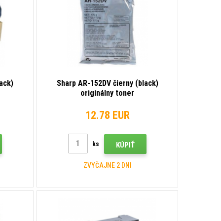
ack)
Sharp AR-152DV čierny (black)
originálny toner
12.78 EUR
ks
KÚPIŤ
ZVYČAJNE 2 DNI