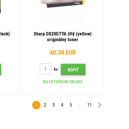
lack)
Sharp DX20GTYA žltý (yellow)
originálny toner
40.34 EUR
ks
KÚPIŤ
NA EXTERNOM SKLADE
1
2
3
4
5
...
11