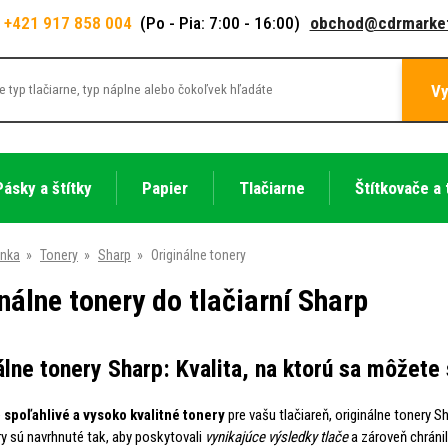
+421 917 858 004
(Po - Pia: 7:00 - 16:00)
obchod@cdrmarket
Vy
Pásky a štítky
Papier
Tlačiarne
Štítkovače a 
ánka
»
Tonery
»
Sharp
»
Originálne tonery
nálne tonery do tlačiarní Sharp
álne tonery Sharp: Kvalita, na ktorú sa môžete
e
spoľahlivé a vysoko kvalitné tonery
pre vašu tlačiareň, originálne tonery 
ry sú navrhnuté tak, aby poskytovali
vynikajúce výsledky tlače
a zároveň chránil