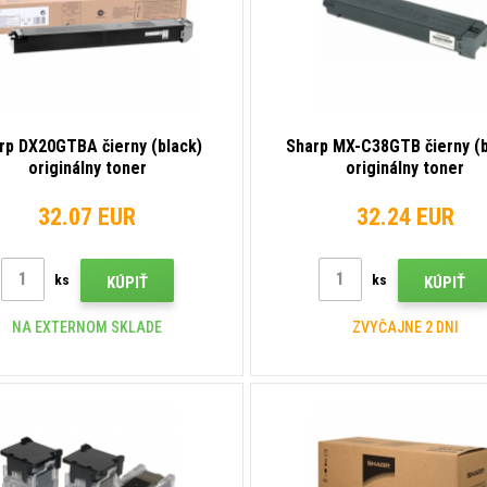
rp DX20GTBA čierny (black)
Sharp MX-C38GTB čierny (b
originálny toner
originálny toner
32.07 EUR
32.24 EUR
ks
ks
KÚPIŤ
KÚPIŤ
NA EXTERNOM SKLADE
ZVYČAJNE 2 DNI