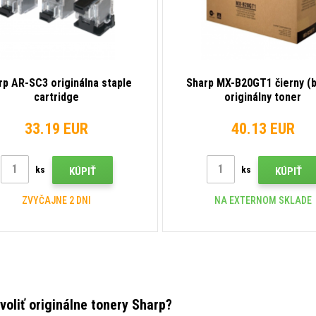
rp AR-SC3 originálna staple
Sharp MX-B20GT1 čierny (b
cartridge
originálny toner
33.19 EUR
40.13 EUR
ks
ks
KÚPIŤ
KÚPIŤ
ZVYČAJNE 2 DNI
NA EXTERNOM SKLADE
voliť originálne tonery Sharp?