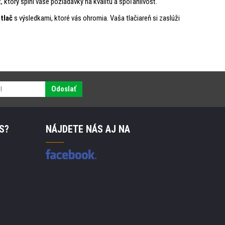
, ktorý splní vaše požiadavky na kvalitu a spoľahlivosť.
tlač
s výsledkami, ktoré vás ohromia. Vaša tlačiareň si zaslúži
Odoslať
S?
NÁJDETE NÁS AJ NA