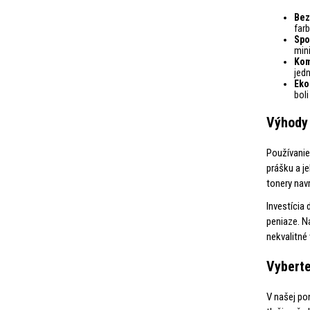
Bez
far
Spo
min
Kom
jedn
Eko
boli
Výhody 
Používanie
prášku a j
tonery navr
Investícia 
peniaze. N
nekvalitné 
Vyberte
V našej po