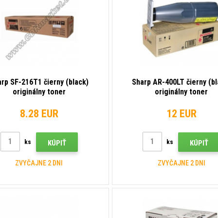
rp SF-216T1 čierny (black)
Sharp AR-400LT čierny (bl
originálny toner
originálny toner
8.28 EUR
12 EUR
ks
ks
KÚPIŤ
KÚPIŤ
ZVYČAJNE 2 DNI
ZVYČAJNE 2 DNI