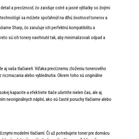
tail a precíznosť, čo zaisťuje ostré a jasné výtlačky so živými
 technológií sa môžete spoľahnúť na dlhú životnosť tonerov a
čiarne Sharp, čo zaručuje ich perfektnú kompatibilitu a
reto sú ich tonery navrhnuté tak, aby minimalizovali odpad a
ale aj vaša tlačiareň. Vďaka precíznemu zloženiu tonerového
 rozmazania alebo vyblednutia. Okrem toho sú originálne
kej kapacite a efektivite tlače ušetríte nielen čas, ale aj
ím neoriginálnych náplní, ako sú časté poruchy tlačiarne alebo
rôznymi modelmi tlačiarní. Či už potrebujete toner pre domácu