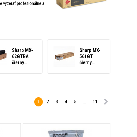
e vyzerať profesionálne a
Sharp MX-
Sharp MX-
62GTBA
561GT
čierny
čierny
(black)
(black)
originálny
originálny
toner
toner
1
2
3
4
5
...
11