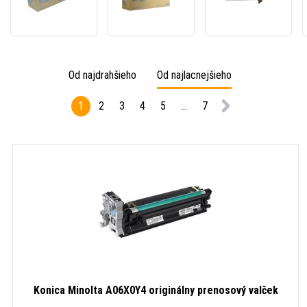
ACVF0KD
ACVF08D
4577-
azúrový
žltý
211
(cyan)
(yellow)
čierna
originálny
originálny
(black
valec
valec
origin
Od najdrahšieho
Od najlacnejšieho
valco
jedno
1
2
3
4
5
...
7
Konica Minolta A06X0Y4 originálny prenosový valček