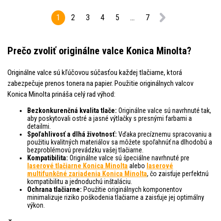
1
2
3
4
5
...
7
Prečo zvoliť originálne valce Konica Minolta?
Originálne valce sú kľúčovou súčasťou každej tlačiarne, ktorá
zabezpečuje prenos tonera na papier. Použitie originálnych valcov
Konica Minolta prináša celý rad výhod:
Bezkonkurenčná kvalita tlače:
Originálne valce sú navrhnuté tak,
aby poskytovali ostré a jasné výtlačky s presnými farbami a
detailmi.
Spoľahlivosť a dlhá životnosť:
Vďaka precíznemu spracovaniu a
použitiu kvalitných materiálov sa môžete spoľahnúť na dlhodobú a
bezproblémovú prevádzku vašej tlačiarne.
Kompatibilita:
Originálne valce sú špeciálne navrhnuté pre
laserové tlačiarne Konica Minolta
alebo
laserové
multifunkčné zariadenia Konica Minolta
, čo zaisťuje perfektnú
kompatibilitu a jednoduchú inštaláciu.
Ochrana tlačiarne:
Použitie originálnych komponentov
minimalizuje riziko poškodenia tlačiarne a zaisťuje jej optimálny
výkon.