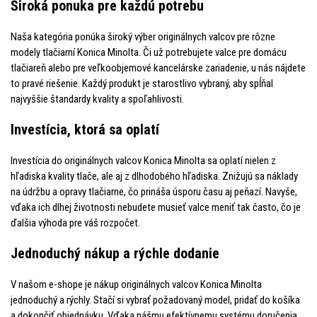
Široká ponuka pre každú potrebu
Naša kategória ponúka široký výber originálnych valcov pre rôzne
modely tlačiarní Konica Minolta. Či už potrebujete valce pre domácu
tlačiareň alebo pre veľkoobjemové kancelárske zariadenie, u nás nájdete
to pravé riešenie. Každý produkt je starostlivo vybraný, aby spĺňal
najvyššie štandardy kvality a spoľahlivosti.
Investícia, ktorá sa oplatí
Investícia do originálnych valcov Konica Minolta sa oplatí nielen z
hľadiska kvality tlače, ale aj z dlhodobého hľadiska. Znižujú sa náklady
na údržbu a opravy tlačiarne, čo prináša úsporu času aj peňazí. Navyše,
vďaka ich dlhej životnosti nebudete musieť valce meniť tak často, čo je
ďalšia výhoda pre váš rozpočet.
Jednoduchý nákup a rýchle dodanie
V našom e-shope je nákup originálnych valcov Konica Minolta
jednoduchý a rýchly. Stačí si vybrať požadovaný model, pridať do košíka
a dokončiť objednávku. Vďaka nášmu efektívnemu systému doručenia