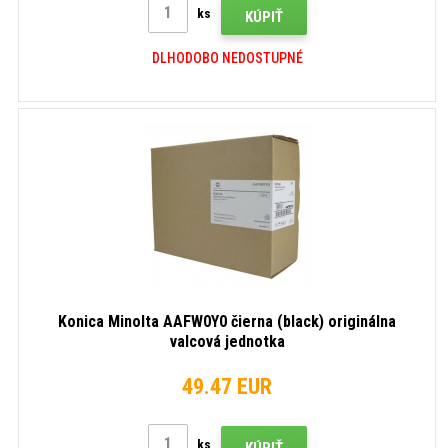
ks
KÚPIŤ
DLHODOBO NEDOSTUPNÉ
Konica Minolta AAFW0Y0 čierna (black) originálna
valcová jednotka
49.47 EUR
ks
KÚPIŤ