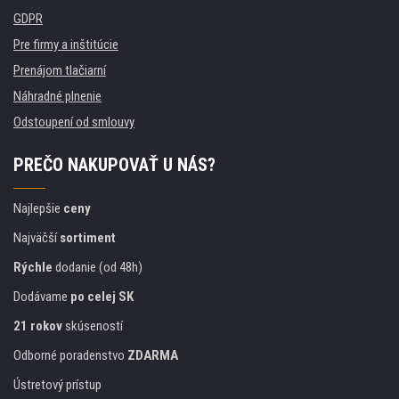
GDPR
Pre firmy a inštitúcie
Prenájom tlačiarní
Náhradné plnenie
Odstoupení od smlouvy
PREČO NAKUPOVAŤ U NÁS?
Najlepšie
ceny
Najväčší
sortiment
Rýchle
dodanie (od 48h)
Dodávame
po celej SK
21 rokov
skúseností
Odborné poradenstvo
ZDARMA
Ústretový prístup