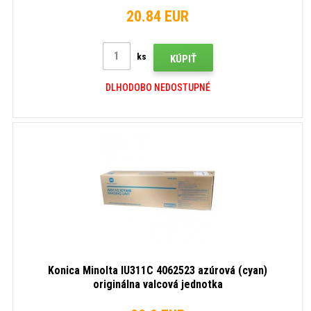
20.84 EUR
ks
KÚPIŤ
DLHODOBO NEDOSTUPNÉ
Konica Minolta IU311C 4062523 azúrová (cyan)
originálna valcová jednotka