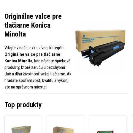
Originálne valce pre
tlačiarne Konica
Minolta
Vitajte v našej exkluzívnej kategórii
Originálne valce pre tlačiarne
Konica Minolta
, kde nájdete špičkové
produkty, ktoré zaručujú bezchybnú
tlač a dlhú životnosť vašej tlačiarne. Ak
hľadáte spoľahlivosť, kvalitu a výkon,
ste na správnom mieste!
Top produkty
Konica
Konica
Konic
Minolta
Minolta
Minol