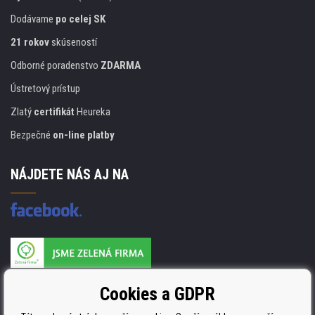
Dodávame
po celej SK
21 rokov
skúseností
Odborné poradenstvo
ZDARMA
Ústretový prístup
Zlatý
certifikát
Heureka
Bezpečné
on-line platby
NÁJDETE NÁS AJ NA
Výrobca náplňou je držiteľom certifikátu
Cookies a GDPR
ISO 9001, ISO 14001 a STMC.