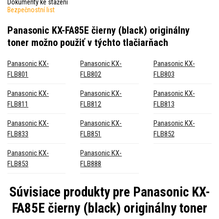
Dokumenty ke stažení
Bezpečnostní list
Panasonic KX-FA85E čierny (black) originálny
toner
možno použiť v týchto tlačiarňach
Panasonic KX-
Panasonic KX-
Panasonic KX-
FLB801
FLB802
FLB803
Panasonic KX-
Panasonic KX-
Panasonic KX-
FLB811
FLB812
FLB813
Panasonic KX-
Panasonic KX-
Panasonic KX-
FLB833
FLB851
FLB852
Panasonic KX-
Panasonic KX-
FLB853
FLB888
Súvisiace produkty pre
Panasonic KX-
FA85E čierny (black) originálny toner