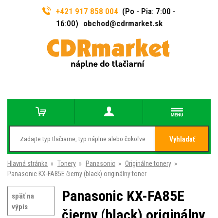
+421 917 858 004
(Po - Pia: 7:00 -
16:00)
obchod@cdrmarket.sk
Vyhladať
Hlavná stránka
»
Tonery
»
Panasonic
»
Originálne tonery
»
Panasonic KX-FA85E čierny (black) originálny toner
Panasonic KX-FA85E
späť na
výpis
čierny (black) originálny