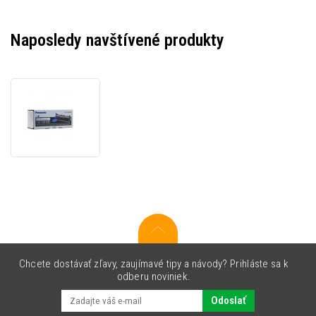
Naposledy navštívené produkty
Panasonic
KX-
FA85E
čierny
(black)
originálny
toner
Chcete dostávať zľavy, zaujímavé tipy a návody? Prihláste sa k
odberu noviniek.
Odoslať