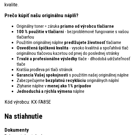
kvalite.
Prečo kúpiť našu originálnu náplň?
Originálny toner = záruka
priamo od výrobcu tlačiarne
100 % použitie v tlačiarni
- bezproblémové fungovanie s vašou
tlačiarňou
Použitím originálnej náplne
predlžujete životnosť
tlačiarne
Osvedčená špičková kvalita
- vysoko kvalitná a spoľahlivá tlač
originálnou tlačovou kazetou od prvej do poslednej stránky
Trvalé a profesionálne výsledky
tlače - dlhodobá udržateľnosť
tlače
Kratšia prodleva pri tlači stránok
Garancia Vašej spokojnosti
s použitím našej originálnej náplne
Zabezpečujeme
bezplatnú recykláciu
originálnych náplní
Zlyhanie náplne v
menej ako 1% prípadov
Jednoduchá a rýchla výmena
náplne
Kód výrobcu: KX-FA85E
Na stiahnutie
Dokumenty