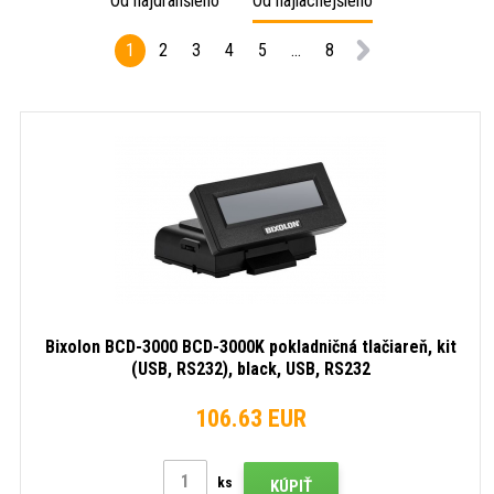
Od najdrahšieho
Od najlacnejšieho
USB,
cutter,
cutter
RS232,
USB,
USB,
1
2
3
4
5
...
8
Ethernet,
black
RS232
black
black
Bixolon BCD-3000 BCD-3000K pokladničná tlačiareň, kit
(USB, RS232), black, USB, RS232
106.63 EUR
ks
KÚPIŤ