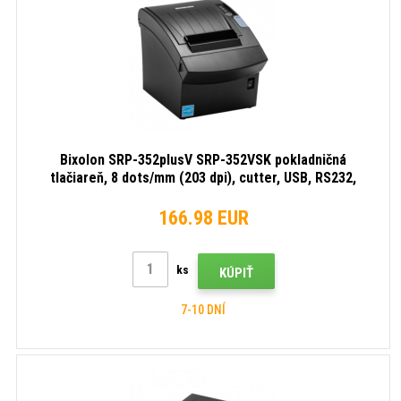
Bixolon SRP-352plusV SRP-352VSK pokladničná
tlačiareň, 8 dots/mm (203 dpi), cutter, USB, RS232,
black
166.98 EUR
ks
KÚPIŤ
7-10 DNÍ