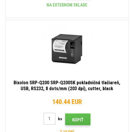
NA EXTERNOM SKLADE
Bixolon SRP-Q200 SRP-Q200SK pokladničná tlačiareň,
USB, RS232, 8 dots/mm (203 dpi), cutter, black
140.44 EUR
ks
KÚPIŤ
7-10 DNÍ