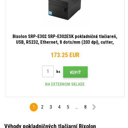
Bixolon SRP-E302 SRP-E302ESK pokladničná tlačiareň,
USB, RS232, Ethernet, 8 dots/mm (203 dpi), cutter,
black
173.25 EUR
ks
KÚPIŤ
NA EXTERNOM SKLADE
1
2
3
4
5
...
8
Výhody pokladničných tlačiarní Bixolon