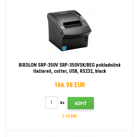
BIXOLON SRP-350V SRP-350VSK/BEG pokladničná
tlačiareň, cutter, USB, RS232, black
166.98 EUR
ks
KÚPIŤ
7-10 DNÍ