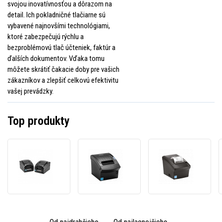
svojou inovatívnosťou a dôrazom na
detail. Ich pokladničné tlačiarne sú
vybavené najnovšími technológiami,
ktoré zabezpečujú rýchlu a
bezproblémovú tlač účteniek, faktúr a
ďalších dokumentov. Vďaka tomu
môžete skrátiť čakacie doby pre vašich
zákazníkov a zlepšiť celkovú efektivitu
vašej prevádzky.
Top produkty
Bixolon
BIXOLON
BIXOL
SRP-
SRP-
SRP-
275III
350V
330III
SRP-
SRP-
SRP-
275IIIAOESG
350VK/BEG
330III
pokladničná
pokladničná
pokla
tlačiareň,
tlačiareň,
tlačia