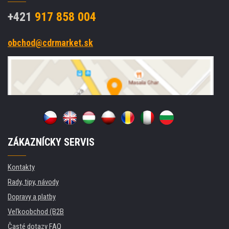
+421
917 858 004
obchod@cdrmarket.sk
ZÁKAZNÍCKY SERVIS
Kontakty
Rady, tipy, návody
Dopravy a platby
Veľkoobchod (B2B
Časté dotazy FAQ