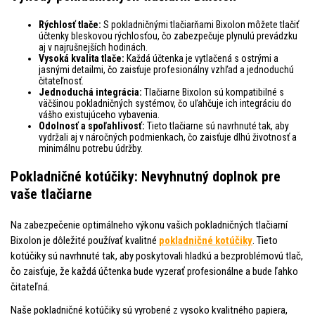
Rýchlosť tlače:
S pokladničnými tlačiarňami Bixolon môžete tlačiť
účtenky bleskovou rýchlosťou, čo zabezpečuje plynulú prevádzku
aj v najrušnejších hodinách.
Vysoká kvalita tlače:
Každá účtenka je vytlačená s ostrými a
jasnými detailmi, čo zaisťuje profesionálny vzhľad a jednoduchú
čitateľnosť.
Jednoduchá integrácia:
Tlačiarne Bixolon sú kompatibilné s
väčšinou pokladničných systémov, čo uľahčuje ich integráciu do
vášho existujúceho vybavenia.
Odolnosť a spoľahlivosť:
Tieto tlačiarne sú navrhnuté tak, aby
vydržali aj v náročných podmienkach, čo zaisťuje dlhú životnosť a
minimálnu potrebu údržby.
Pokladničné kotúčiky: Nevyhnutný doplnok pre
vaše tlačiarne
Na zabezpečenie optimálneho výkonu vašich pokladničných tlačiarní
Bixolon je dôležité používať kvalitné
pokladničné kotúčiky
. Tieto
kotúčiky sú navrhnuté tak, aby poskytovali hladkú a bezproblémovú tlač,
čo zaisťuje, že každá účtenka bude vyzerať profesionálne a bude ľahko
čitateľná.
Naše pokladničné kotúčiky sú vyrobené z vysoko kvalitného papiera,