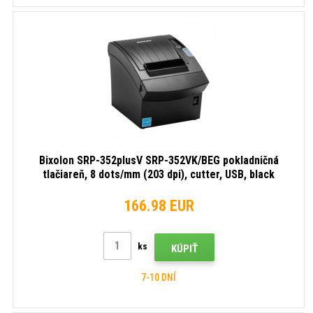
Bixolon SRP-352plusV SRP-352VK/BEG pokladničná
tlačiareň, 8 dots/mm (203 dpi), cutter, USB, black
166.98 EUR
ks
KÚPIŤ
7-10 DNÍ