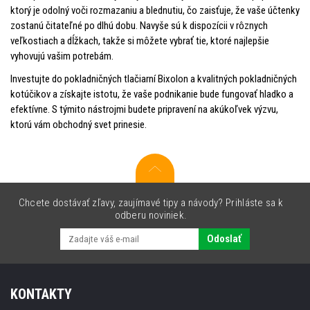
ktorý je odolný voči rozmazaniu a blednutiu, čo zaisťuje, že vaše účtenky
zostanú čitateľné po dlhú dobu. Navyše sú k dispozícii v rôznych
veľkostiach a dĺžkach, takže si môžete vybrať tie, ktoré najlepšie
vyhovujú vašim potrebám.
Investujte do pokladničných tlačiarní Bixolon a kvalitných pokladničných
kotúčikov a získajte istotu, že vaše podnikanie bude fungovať hladko a
efektívne. S týmito nástrojmi budete pripravení na akúkoľvek výzvu,
ktorú vám obchodný svet prinesie.
Chcete dostávať zľavy, zaujímavé tipy a návody? Prihláste sa k
odberu noviniek.
Odoslať
KONTAKTY