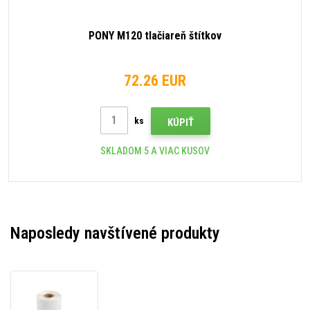
PONY M120 tlačiareň štítkov
72.26 EUR
ks
KÚPIŤ
SKLADOM 5 A VIAC KUSOV
Naposledy navštívené produkty
PONY
50x70mm,