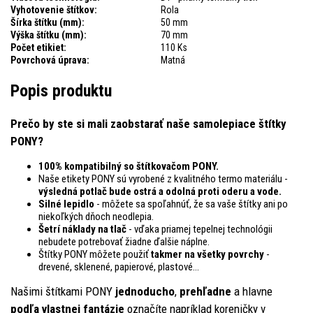
Vyhotovenie štítkov:
Rola
Šírka štítku (mm):
50 mm
Výška štítku (mm):
70 mm
Počet etikiet:
110 Ks
Povrchová úprava:
Matná
Popis produktu
Prečo by ste si mali zaobstarať naše samolepiace štítky
PONY?
100% kompatibilný so štítkovačom PONY.
Naše etikety PONY sú vyrobené z kvalitného termo materiálu -
výsledná potlač bude ostrá a odolná proti oderu a vode.
Silné lepidlo
- môžete sa spoľahnúť, že sa vaše štítky ani po
niekoľkých dňoch neodlepia.
Šetrí náklady na tlač
- vďaka priamej tepelnej technológii
nebudete potrebovať žiadne ďalšie náplne.
Štítky PONY môžete použiť
takmer na všetky povrchy
-
drevené, sklenené, papierové, plastové...
Našimi štítkami PONY
jednoducho
,
prehľadne
a hlavne
podľa vlastnej fantázie
označíte napríklad koreničky v