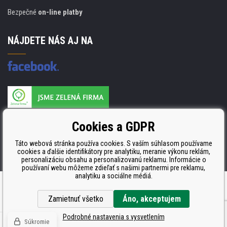
Bezpečné
on-line platby
NÁJDETE NÁS AJ NA
Výrobca náplňou je držiteľom certifikátu
Cookies a GDPR
ISO 9001, ISO 14001 a STMC.
Táto webová stránka používa cookies. S vaším súhlasom používame
cookies a ďalšie identifikátory pre analytiku, meranie výkonu reklám,
personalizáciu obsahu a personalizovanú reklamu. Informácie o
používaní webu môžeme zdieľať s našimi partnermi pre reklamu,
analytiku a sociálne médiá.
Ecommerce solutions
BINARGON.cz
Zamietnuť všetko
Áno, akceptujem
Podrobné nastavenia s vysvetlením
Súkromie
© Copyright CDRmarket.sk
Tonery a cartridge