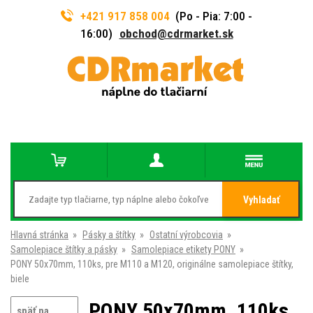
+421 917 858 004
(Po - Pia: 7:00 -
16:00)
obchod@cdrmarket.sk
Vyhladať
Hlavná stránka
»
Pásky a štítky
»
Ostatní výrobcovia
»
Samolepiace štítky a pásky
»
Samolepiace etikety PONY
»
PONY 50x70mm, 110ks, pre M110 a M120, originálne samolepiace štítky,
biele
PONY 50x70mm, 110ks,
späť na