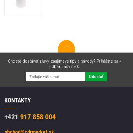
110ks,
pre
M110
a
M120,
originálne
samolepiace
štítky,
biele
Chcete dostávať zľavy, zaujímavé tipy a návody? Prihláste sa k
odberu noviniek.
Odoslať
KONTAKTY
+421
917 858 004
obchod@cdrmarket.sk