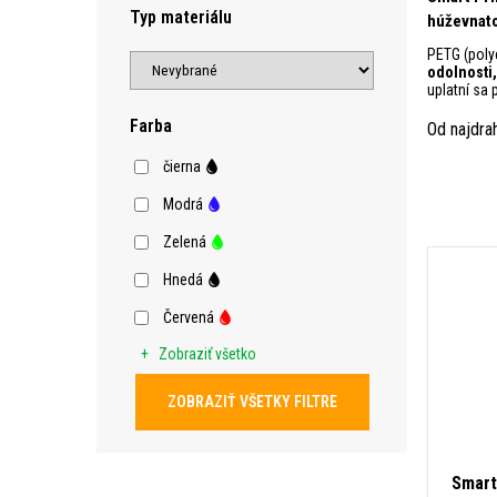
Typ materiálu
húževnato
PETG (polye
odolnosti,
uplatní sa p
Farba
Od najdra
čierna
Modrá
Zelená
Hnedá
Červená
Zobraziť všetko
ZOBRAZIŤ VŠETKY FILTRE
Smart