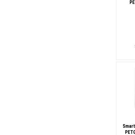
PE
Smart
PETG