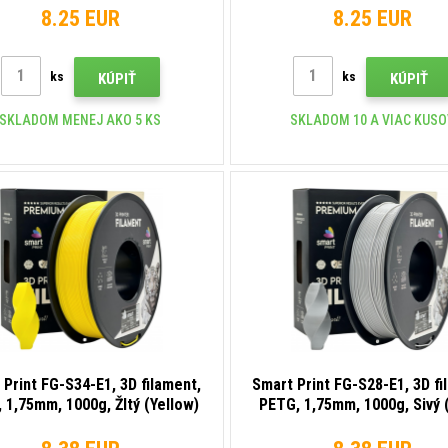
8.25 EUR
8.25 EUR
ks
ks
KÚPIŤ
KÚPIŤ
SKLADOM MENEJ AKO 5 KS
SKLADOM 10 A VIAC KUS
 Print FG-S34-E1, 3D filament,
Smart Print FG-S28-E1, 3D fi
 1,75mm, 1000g, Žltý (Yellow)
PETG, 1,75mm, 1000g, Sivý 