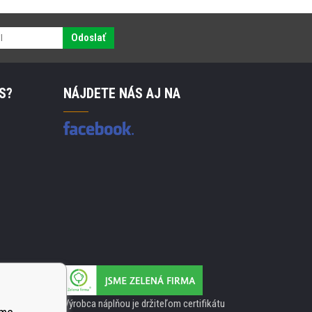
Odoslať
S?
NÁJDETE NÁS AJ NA
Výrobca náplňou je držiteľom certifikátu