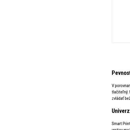
Pevnosť
V porovna
tlačiteľný.
zvládať be
Univerz
Smart Print
vrstiev m