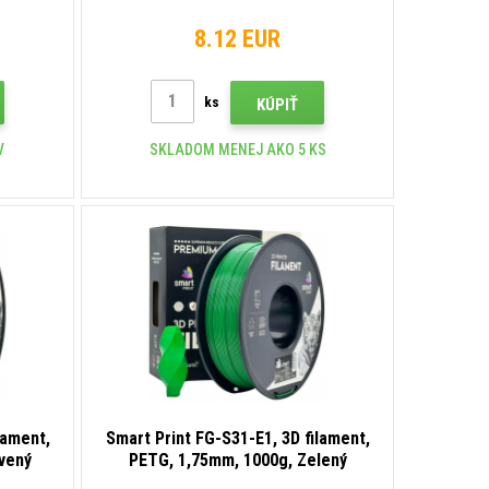
8.12 EUR
ks
KÚPIŤ
V
SKLADOM MENEJ AKO 5 KS
lament,
Smart Print FG-S31-E1, 3D filament,
vený
PETG, 1,75mm, 1000g, Zelený
(Green)