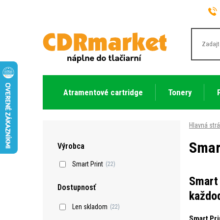
Atramentové cartridge
Tonery
Hlavná str
Smar
Výrobca
Smart Print
(22)
Smart 
Dostupnosť
každod
Len skladom
(22)
Smart Pri