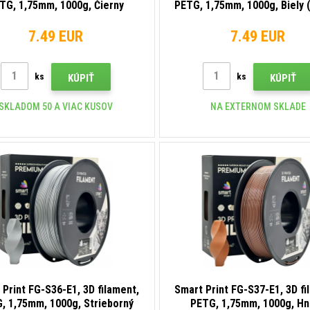
TG, 1,75mm, 1000g, Čierny
PETG, 1,75mm, 1000g, Biely 
(Black)
7.49 EUR
7.49 EUR
ks
ks
KÚPIŤ
KÚPIŤ
SKLADOM 50 A VIAC KUSOV
NA EXTERNOM SKLADE
 Print FG-S36-E1, 3D filament,
Smart Print FG-S37-E1, 3D fi
, 1,75mm, 1000g, Strieborný
PETG, 1,75mm, 1000g, H