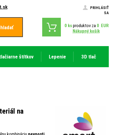
.sk
PRIHLÁSIŤ
SA
0
ks
produktov za
0
EUR
hladať
Nákupný košík
tlačiarne štítkov
Lepenie
3D tlač
eriál na
eálnu kombináciu
pevnosti,