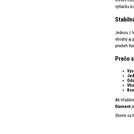
výtlačku k
Stabiln
Jednou z h
vhodný aj 
priebeh tla
Prečo s
Vys
Jed
Odo
Vho
Kom
Ak hľadát
filament
j
Skvele sa h