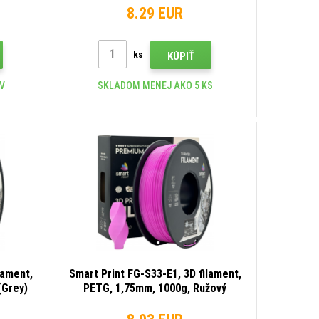
8.29 EUR
ks
KÚPIŤ
OV
SKLADOM MENEJ AKO 5 KS
lament,
Smart Print FG-S33-E1, 3D filament,
(Grey)
PETG, 1,75mm, 1000g, Ružový
(Pink)