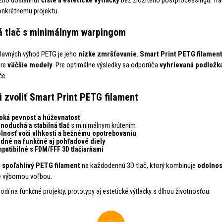
onkrétnemu projektu.
á tlač s minimálnym warpingom
lavných výhod PETG je jeho
nízke zmršťovanie
.
Smart Print PETG filamen
pre
väčšie modely
. Pre optimálne výsledky sa odporúča
vyhrievaná podložk
če.
i zvoliť Smart Print PETG filament
oká pevnosť a húževnatosť
noduchá a stabilná tlač
s minimálnym krútením
lnosť voči vlhkosti a bežnému opotrebovaniu
dné na funkčné aj pohľadové diely
patibilné s FDM/FFF 3D tlačiarňami
e
spoľahlivý PETG filament
na každodennú 3D tlač, ktorý kombinuje
odolnos
e výbornou voľbou.
odí na funkčné projekty, prototypy aj estetické výtlačky s dlhou životnosťou.