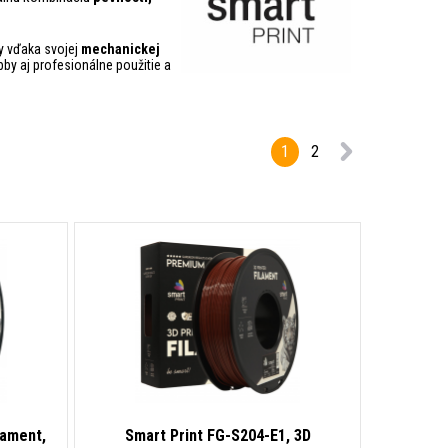
ty vďaka svojej
mechanickej
bby aj profesionálne použitie a
1
2
lament,
Smart Print FG-S204-E1, 3D