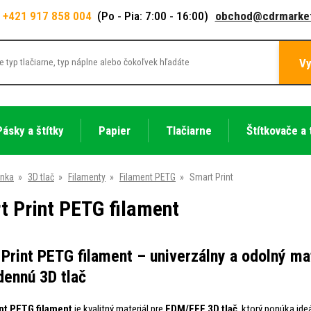
+421 917 858 004
(Po - Pia: 7:00 - 16:00)
obchod@cdrmarket
Vy
Pásky a štítky
Papier
Tlačiarne
Štítkovače a 
ánka
»
3D tlač
»
Filamenty
»
Filament PETG
»
Smart Print
t Print PETG filament
Print PETG filament – univerzálny a odolný mat
ennú 3D tlač
nt PETG filament
je kvalitný materiál pre
FDM/FFF 3D tlač
, ktorý ponúka id