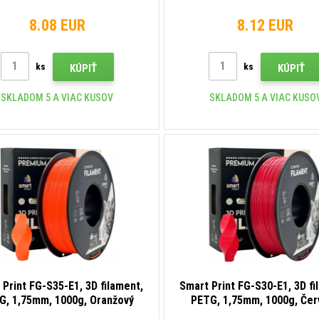
(Silver)
(Brown)
8.08 EUR
8.12 EUR
ks
ks
KÚPIŤ
KÚPIŤ
SKLADOM 5 A VIAC KUSOV
SKLADOM 5 A VIAC KUSO
 Print FG-S35-E1, 3D filament,
Smart Print FG-S30-E1, 3D fi
G, 1,75mm, 1000g, Oranžový
PETG, 1,75mm, 1000g, Čer
(Orange)
(Red)