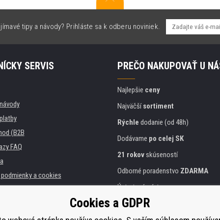
jímavé tipy a návody? Prihláste sa k odberu noviniek.
ÍCKY SERVIS
PREČO NAKUPOVAŤ U NÁ
Najlepšie
ceny
, návody
Najväčší
sortiment
platby
Rýchle
dodanie (od 48h)
hod (B2B
Dodávame
po celej SK
azy FAQ
21 rokov
skúseností
a
Odborné poradenstvo
ZDARMA
podmienky a cookies
Ústretový prístup
Cookies a GDPR
Zlatý
certifikát
Heureka
 inštitúcie
lačiarní
Bezpečné
on-line platby