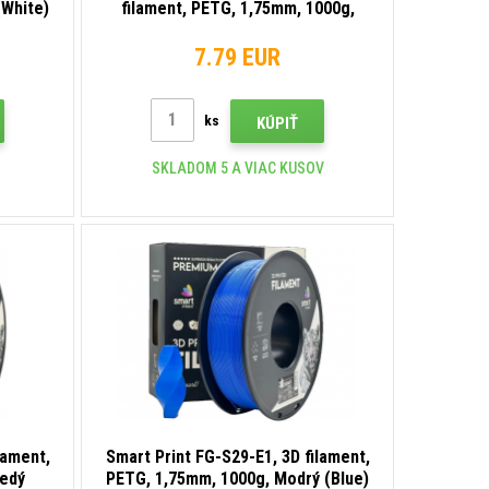
(White)
filament, PETG, 1,75mm, 1000g,
Hnedý (Copper)
7.79 EUR
ks
KÚPIŤ
SKLADOM 5 A VIAC KUSOV
lament,
Smart Print FG-S29-E1, 3D filament,
nedý
PETG, 1,75mm, 1000g, Modrý (Blue)