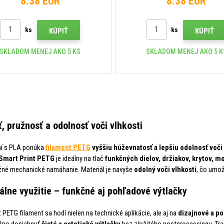
8.38 EUR
8.38 EUR
ks
ks
KÚPIŤ
KÚPIŤ
SKLADOM MENEJ AKO 5 KS
SKLADOM MENEJ AKO 5 K
, pružnosť a odolnosť voči vlhkosti
ní s PLA ponúka
filament PETG
vyššiu húževnatosť a lepšiu odolnosť voč
Smart Print PETG
je ideálny na tlač
funkčných dielov, držiakov, krytov, 
žné mechanické namáhanie. Materiál je navyše
odolný voči vlhkosti
, čo umož
álne využitie – funkčné aj pohľadové výtlačky
 PETG filament sa hodí nielen na technické aplikácie, ale aj na
dizajnové a po
ožno dosiahnuť
čisté a estetické výtlačky
bez zložitého postprocessingu. Tra