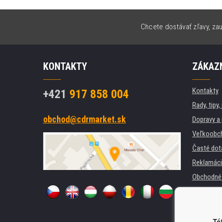
Chcete dostávať zľavy, zau
KONTAKTY
ZÁKAZN
Kontakty
+421
917 858 004
Rady, tipy
obchod@cdrmarket.sk
Dopravy a 
Veľkoobc
Časté dot
Reklamáci
Obchodné 
GDPR
Pre firmy a
Prenájom t